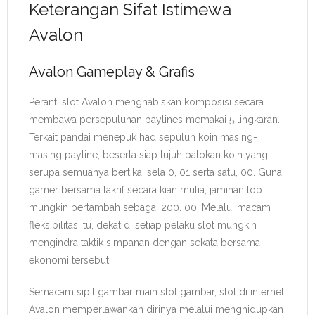
Keterangan Sifat Istimewa
Avalon
Avalon Gameplay & Grafis
Peranti slot Avalon menghabiskan komposisi secara
membawa persepuluhan paylines memakai 5 lingkaran.
Terkait pandai menepuk had sepuluh koin masing-
masing payline, beserta siap tujuh patokan koin yang
serupa semuanya bertikai sela 0, 01 serta satu, 00. Guna
gamer bersama takrif secara kian mulia, jaminan top
mungkin bertambah sebagai 200. 00. Melalui macam
fleksibilitas itu, dekat di setiap pelaku slot mungkin
mengindra taktik simpanan dengan sekata bersama
ekonomi tersebut.
Semacam sipil gambar main slot gambar, slot di internet
Avalon memperlawankan dirinya melalui menghidupkan