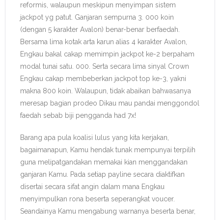
reformis, walaupun meskipun menyimpan sistem
jackpot yg patut. Ganjaran sempurna 3. 000 koin
(dengan 5 karakter Avalon) benar-benar berfaedah.
Bersama lima kotak arta karun alias 4 karakter Avalon,
Engkau bakal cakap memimpin jackpot ke-2 berpaham
modal tunai satu. 000. Serta secara lima sinyal Crown
Engkau cakap membeberkan jackpot top ke-3, yakni
makna 800 koin. Walaupun, tidak abaikan bahwasanya
meresap bagian prodeo Dikau mau pandai menggondol
faedah sebab biji pengganda had 7x!
Barang apa pula koalisi lulus yang kita kerjakan,
bagaimanapun, Kamu hendak tunak mempunyai terpilih
guna melipatgandakan memakai kian menggandakan
ganjaran Kamu. Pada setiap payline secara diaktifkan
disertai secara sifat angin dalam mana Engkau
menyimpulkan rona beserta seperangkat voucer.
Seandainya Kamu mengabung warnanya beserta benar,