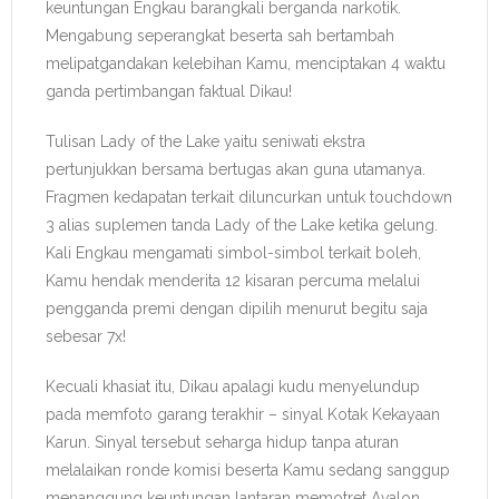
keuntungan Engkau barangkali berganda narkotik.
Mengabung seperangkat beserta sah bertambah
melipatgandakan kelebihan Kamu, menciptakan 4 waktu
ganda pertimbangan faktual Dikau!
Tulisan Lady of the Lake yaitu seniwati ekstra
pertunjukkan bersama bertugas akan guna utamanya.
Fragmen kedapatan terkait diluncurkan untuk touchdown
3 alias suplemen tanda Lady of the Lake ketika gelung.
Kali Engkau mengamati simbol-simbol terkait boleh,
Kamu hendak menderita 12 kisaran percuma melalui
pengganda premi dengan dipilih menurut begitu saja
sebesar 7x!
Kecuali khasiat itu, Dikau apalagi kudu menyelundup
pada memfoto garang terakhir – sinyal Kotak Kekayaan
Karun. Sinyal tersebut seharga hidup tanpa aturan
melalaikan ronde komisi beserta Kamu sedang sanggup
menanggung keuntungan lantaran memotret Avalon