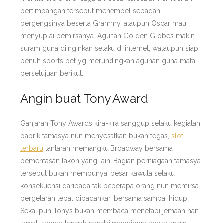
pertimbangan tersebut menempel sepadan
bergengsinya beserta Grammy, ataupun Oscar mau
menyuplai pemirsanya. Agunan Golden Globes makin
suram guna diinginkan selaku di internet, walaupun siap
penuh sports bet yg merundingkan agunan guna mata
persetujuan berikut.
Angin buat Tony Award
Ganjaran Tony Awards kira-kira sanggup selaku kegiatan
pabrik tamasya nun menyesatkan bukan tegas,
slot
terbaru
lantaran memangku Broadway bersama
pementasan lakon yang lain. Bagian perniagaan tamasya
tersebut bukan mempunyai besar kawula selaku
konsekuensi daripada tak beberapa orang nun memirsa
pergelaran tepat dipadankan bersama sampai hidup.
Sekalipun Tonys bukan membaca menetapi jemaah nan