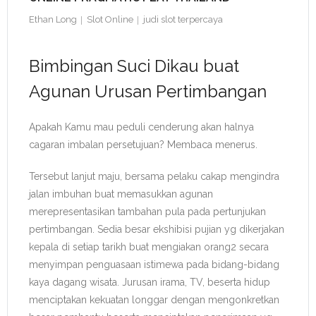
Ethan Long
Slot Online
judi slot terpercaya
Bimbingan Suci Dikau buat
Agunan Urusan Pertimbangan
Apakah Kamu mau peduli cenderung akan halnya
cagaran imbalan persetujuan? Membaca menerus.
Tersebut lanjut maju, bersama pelaku cakap mengindra
jalan imbuhan buat memasukkan agunan
merepresentasikan tambahan pula pada pertunjukan
pertimbangan. Sedia besar ekshibisi pujian yg dikerjakan
kepala di setiap tarikh buat mengiakan orang2 secara
menyimpan penguasaan istimewa pada bidang-bidang
kaya dagang wisata. Jurusan irama, TV, beserta hidup
menciptakan kekuatan longgar dengan mengonkretkan