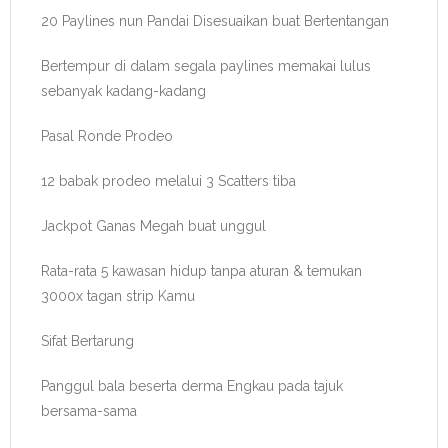
20 Paylines nun Pandai Disesuaikan buat Bertentangan
Bertempur di dalam segala paylines memakai lulus
sebanyak kadang-kadang
Pasal Ronde Prodeo
12 babak prodeo melalui 3 Scatters tiba
Jackpot Ganas Megah buat unggul
Rata-rata 5 kawasan hidup tanpa aturan & temukan
3000x tagan strip Kamu
Sifat Bertarung
Panggul bala beserta derma Engkau pada tajuk
bersama-sama