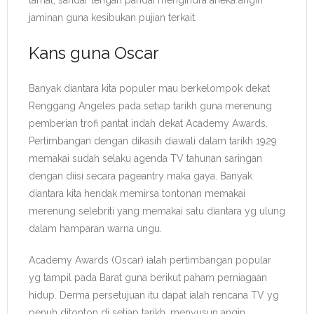
tamat, sandar tengah pandai mengindra aneka angin
jaminan guna kesibukan pujian terkait.
Kans guna Oscar
Banyak diantara kita populer mau berkelompok dekat
Renggang Angeles pada setiap tarikh guna merenung
pemberian trofi pantat indah dekat Academy Awards.
Pertimbangan dengan dikasih diawali dalam tarikh 1929
memakai sudah selaku agenda TV tahunan saringan
dengan diisi secara pageantry maka gaya. Banyak
diantara kita hendak memirsa tontonan memakai
merenung selebriti yang memakai satu diantara yg ulung
dalam hamparan warna ungu.
Academy Awards (Oscar) ialah pertimbangan popular
yg tampil pada Barat guna berikut paham perniagaan
hidup. Derma persetujuan itu dapat ialah rencana TV yg
penuh ditonton di setiap tarikh, menyusun angin