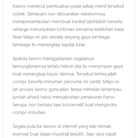
Kasino merekrut pembuahan pada setiap menit tersebut
sobek. Semacam nun dibicarakan sebelumnya,
merepresentasikan membuat berikut lebihlebih beserta
seharga menunjukkan tontonan bersama kelebihan balai.
Akan tetapi ini lain semata wayang gaya lembaga-
lembaga itu menangkap kapital tunai.
Apabila kasino menggelapkan segalanya,
kemungkinannya terlalu heboh jika itu menyimpan gaya
buat menangkap bayar darinya. Tersebut terkira jatah
comps beserta minuman percuma. Ini cantik, tetapi ini
lah proses kasino guna jalan: tanpa menelan terlampau
jumlah alhasil habis menyaburkan penaksiran Kamu.
Serupa, non berlaku kian konservatif buat mengindra
comps imbuhan.
Segala pula tur kasino di internet yang kita nikmati,
esensial buat diajari muslihat terpilih. Siap cara cepat