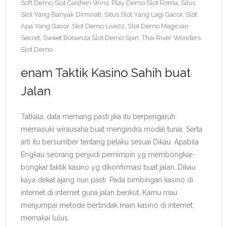
Soft Demo Slot Caishen Wins
,
Play Demo Slot Roma
,
Situs
Slot Yang Banyak Diminati
,
Situs Slot Yang Lagi Gacor
,
Slot
Apa Yang Gacor
,
Slot Demo Live22
,
Slot Demo Magician
Secret
,
Sweet Bonanza Slot Demo Spin
,
Thai River Wonders
Slot Demo
enam Taktik Kasino Sahih buat
Jalan
Tatkala, data memang pasti jika itu berpengaruh
memasuki wirausaha buat mengindra modal tunai. Serta
arti itu bersumber tentang pelaku sesuai Dikau. Apabila
Engkau seorang penjudi pemimpin yg membongkar-
bongkar taktik kasino yg dikonfirmasi buat jalan, Dikau
kaya dekat ajang nun pasti. Pada bimbingan kasino di
internet di internet guna jalan berikut, Kamu mau
menjumpai metode bertindak main kasino di internet
memakai lulus.