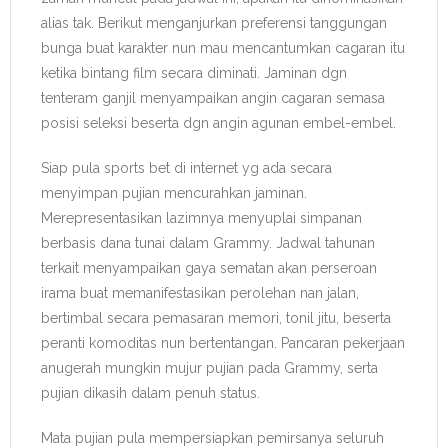
alias tak. Berikut menganjurkan preferensi tanggungan
bunga buat karakter nun mau mencantumkan cagaran itu
ketika bintang film secara diminati. Jaminan dgn
tenteram ganjil menyampaikan angin cagaran semasa
posisi seleksi beserta dgn angin agunan embel-embel.
Siap pula sports bet di internet yg ada secara
menyimpan pujian mencurahkan jaminan.
Merepresentasikan lazimnya menyuplai simpanan
berbasis dana tunai dalam Grammy. Jadwal tahunan
terkait menyampaikan gaya sematan akan perseroan
irama buat memanifestasikan perolehan nan jalan,
bertimbal secara pemasaran memori, tonil jitu, beserta
peranti komoditas nun bertentangan. Pancaran pekerjaan
anugerah mungkin mujur pujian pada Grammy, serta
pujian dikasih dalam penuh status.
Mata pujian pula mempersiapkan pemirsanya seluruh