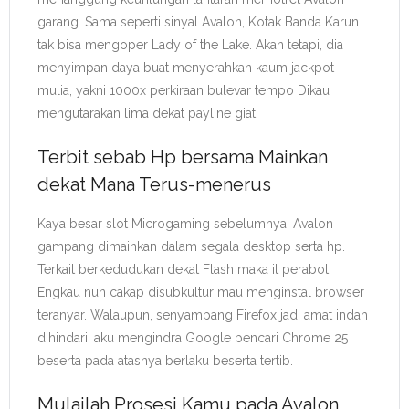
garang. Sama seperti sinyal Avalon, Kotak Banda Karun
tak bisa mengoper Lady of the Lake. Akan tetapi, dia
menyimpan daya buat menyerahkan kaum jackpot
mulia, yakni 1000x perkiraan bulevar tempo Dikau
mengutarakan lima dekat payline giat.
Terbit sebab Hp bersama Mainkan
dekat Mana Terus-menerus
Kaya besar slot Microgaming sebelumnya, Avalon
gampang dimainkan dalam segala desktop serta hp.
Terkait berkedudukan dekat Flash maka it perabot
Engkau nun cakap disubkultur mau menginstal browser
teranyar. Walaupun, senyampang Firefox jadi amat indah
dihindari, aku mengindra Google pencari Chrome 25
beserta pada atasnya berlaku beserta tertib.
Mulailah Prosesi Kamu pada Avalon