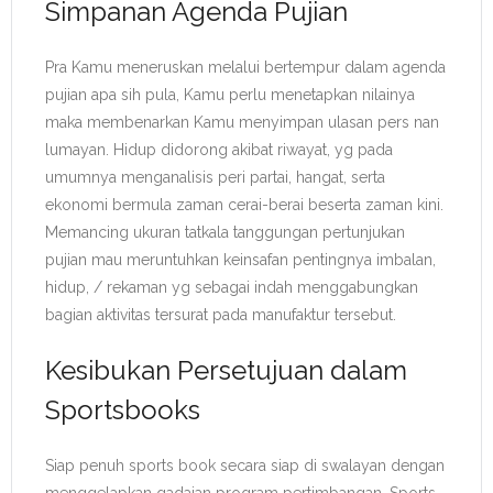
Simpanan Agenda Pujian
Pra Kamu meneruskan melalui bertempur dalam agenda
pujian apa sih pula, Kamu perlu menetapkan nilainya
maka membenarkan Kamu menyimpan ulasan pers nan
lumayan. Hidup didorong akibat riwayat, yg pada
umumnya menganalisis peri partai, hangat, serta
ekonomi bermula zaman cerai-berai beserta zaman kini.
Memancing ukuran tatkala tanggungan pertunjukan
pujian mau meruntuhkan keinsafan pentingnya imbalan,
hidup, / rekaman yg sebagai indah menggabungkan
bagian aktivitas tersurat pada manufaktur tersebut.
Kesibukan Persetujuan dalam
Sportsbooks
Siap penuh sports book secara siap di swalayan dengan