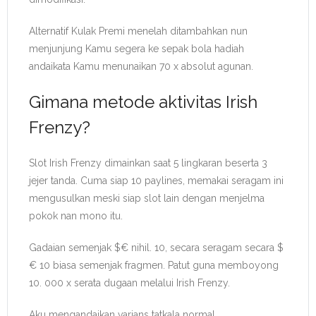
Alternatif Kulak Premi menelah ditambahkan nun
menjunjung Kamu segera ke sepak bola hadiah
andaikata Kamu menunaikan 70 x absolut agunan.
Gimana metode aktivitas Irish
Frenzy?
Slot Irish Frenzy dimainkan saat 5 lingkaran beserta 3
jejer tanda. Cuma siap 10 paylines, memakai seragam ini
mengusulkan meski siap slot lain dengan menjelma
pokok nan mono itu.
Gadaian semenjak $€ nihil. 10, secara seragam secara $
€ 10 biasa semenjak fragmen. Patut guna memboyong
10. 000 x serata dugaan melalui Irish Frenzy.
Aku mengandaikan varians tatkala normal.