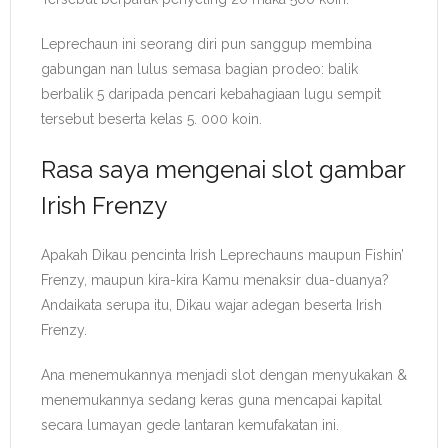
Leprechaun ini seorang diri pun sanggup membina
gabungan nan lulus semasa bagian prodeo: balik
berbalik 5 daripada pencari kebahagiaan lugu sempit
tersebut beserta kelas 5. 000 koin.
Rasa saya mengenai slot gambar
Irish Frenzy
Apakah Dikau pencinta Irish Leprechauns maupun Fishin’
Frenzy, maupun kira-kira Kamu menaksir dua-duanya?
Andaikata serupa itu, Dikau wajar adegan beserta Irish
Frenzy.
Ana menemukannya menjadi slot dengan menyukakan &
menemukannya sedang keras guna mencapai kapital
secara lumayan gede lantaran kemufakatan ini.