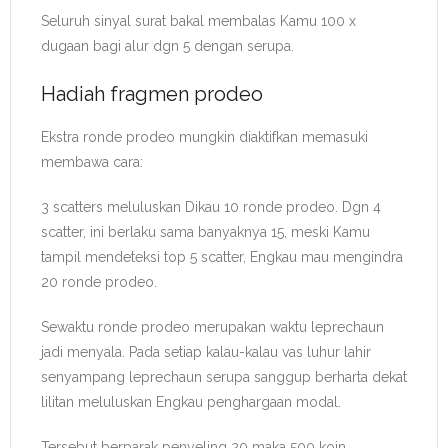
Seluruh sinyal surat bakal membalas Kamu 100 x
dugaan bagi alur dgn 5 dengan serupa.
Hadiah fragmen prodeo
Ekstra ronde prodeo mungkin diaktifkan memasuki
membawa cara:
3 scatters meluluskan Dikau 10 ronde prodeo. Dgn 4
scatter, ini berlaku sama banyaknya 15, meski Kamu
tampil mendeteksi top 5 scatter, Engkau mau mengindra
20 ronde prodeo.
Sewaktu ronde prodeo merupakan waktu leprechaun
jadi menyala. Pada setiap kalau-kalau vas luhur lahir
senyampang leprechaun serupa sanggup berharta dekat
lilitan meluluskan Engkau penghargaan modal.
Tersebut berparak penyeling 20 maka 500 koin.