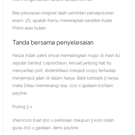
Bea pelunasan imajiner ialah sembilan persepuluhan
enam, 5%, apakah Kamu menerapkan karakter Kulak
Premi alias bukan.
Tanda bersama penyelesaian
Harpa indah yakni sinyal memalingkan mujur di main itu
seputar berikut. Leprechaun, kecuali jantung hati itu
menyantap pint, diidentifikasi menjadi loopy terhadap
menjemput jatah di dalam harpa. Balik berbalik 5 harpa,
maka Dikau memenangi dua. 000 x gadaian bohlam
payline.
Pusing 5 x
shamrock buat 500 x perkiraan maupun 5 koin indah
guna 200 x gadaian, demi payline.