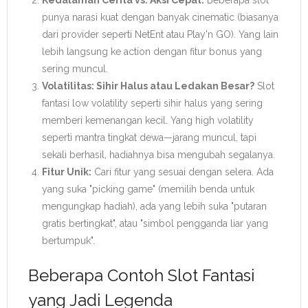
Kedalaman Cerita vs. Aksi Cepat:
Beberapa slot
punya narasi kuat dengan banyak cinematic (biasanya
dari provider seperti NetEnt atau Play'n GO). Yang lain
lebih langsung ke action dengan fitur bonus yang
sering muncul.
Volatilitas: Sihir Halus atau Ledakan Besar?
Slot
fantasi low volatility seperti sihir halus yang sering
memberi kemenangan kecil. Yang high volatility
seperti mantra tingkat dewa—jarang muncul, tapi
sekali berhasil, hadiahnya bisa mengubah segalanya.
Fitur Unik:
Cari fitur yang sesuai dengan selera. Ada
yang suka "picking game" (memilih benda untuk
mengungkap hadiah), ada yang lebih suka "putaran
gratis bertingkat", atau "simbol pengganda liar yang
bertumpuk".
Beberapa Contoh Slot Fantasi
yang Jadi Legenda