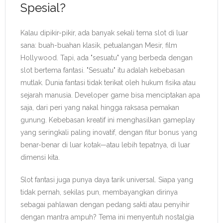
Spesial?
Kalau dipikir-pikir, ada banyak sekali tema slot di luar
sana: buah-buahan klasik, petualangan Mesir, film
Hollywood. Tapi, ada "sesuatu" yang berbeda dengan
slot bertema fantasi. "Sesuatu" itu adalah kebebasan
mutlak. Dunia fantasi tidak terikat oleh hukum fisika atau
sejarah manusia. Developer game bisa menciptakan apa
saja, dari peri yang nakal hingga raksasa pemakan
gunung. Kebebasan kreatif ini menghasilkan gameplay
yang seringkali paling inovatif, dengan fitur bonus yang
benar-benar di luar kotak—atau lebih tepatnya, di luar
dimensi kita.
Slot fantasi juga punya daya tarik universal. Siapa yang
tidak pernah, sekilas pun, membayangkan dirinya
sebagai pahlawan dengan pedang sakti atau penyihir
dengan mantra ampuh? Tema ini menyentuh nostalgia