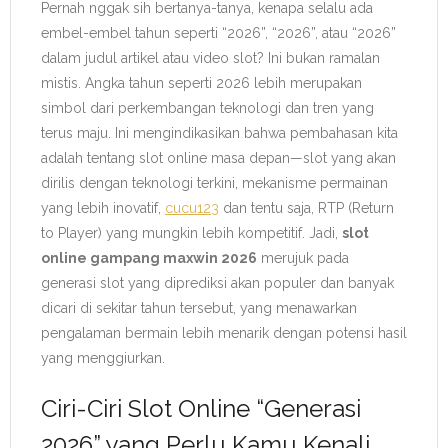
Pernah nggak sih bertanya-tanya, kenapa selalu ada
embel-embel tahun seperti “2026”, “2026”, atau “2026”
dalam judul artikel atau video slot? Ini bukan ramalan
mistis. Angka tahun seperti 2026 lebih merupakan
simbol dari perkembangan teknologi dan tren yang
terus maju. Ini mengindikasikan bahwa pembahasan kita
adalah tentang slot online masa depan—slot yang akan
dirilis dengan teknologi terkini, mekanisme permainan
yang lebih inovatif,
cucu123
dan tentu saja, RTP (Return
to Player) yang mungkin lebih kompetitif. Jadi,
slot
online gampang maxwin 2026
merujuk pada
generasi slot yang diprediksi akan populer dan banyak
dicari di sekitar tahun tersebut, yang menawarkan
pengalaman bermain lebih menarik dengan potensi hasil
yang menggiurkan.
Ciri-Ciri Slot Online “Generasi
2026” yang Perlu Kamu Kenali