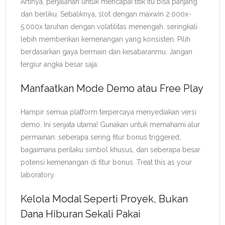
Artinya, perjalanan untuk mencapai titik itu bisa panjang
dan berliku. Sebaliknya, slot dengan maxwin 2.000x-
5.000x taruhan dengan volatilitas menengah, seringkali
lebih memberikan kemenangan yang konsisten. Pilih
berdasarkan gaya bermain dan kesabaranmu. Jangan
tergiur angka besar saja.
Manfaatkan Mode Demo atau Free Play
Hampir semua platform terpercaya menyediakan versi
demo. Ini senjata utama! Gunakan untuk memahami alur
permainan: seberapa sering fitur bonus triggered,
bagaimana perilaku simbol khusus, dan seberapa besar
potensi kemenangan di fitur bonus. Treat this as your
laboratory.
Kelola Modal Seperti Proyek, Bukan
Dana Hiburan Sekali Pakai