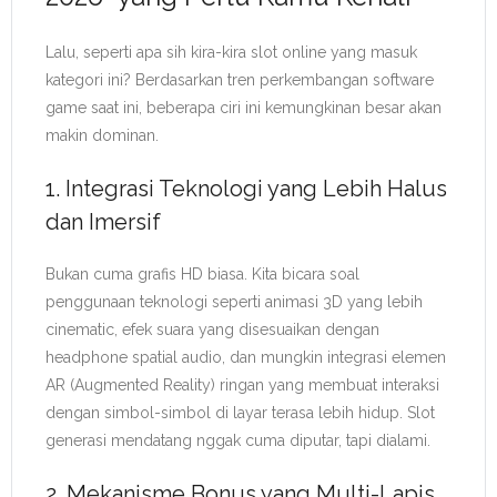
Lalu, seperti apa sih kira-kira slot online yang masuk
kategori ini? Berdasarkan tren perkembangan software
game saat ini, beberapa ciri ini kemungkinan besar akan
makin dominan.
1. Integrasi Teknologi yang Lebih Halus
dan Imersif
Bukan cuma grafis HD biasa. Kita bicara soal
penggunaan teknologi seperti animasi 3D yang lebih
cinematic, efek suara yang disesuaikan dengan
headphone spatial audio, dan mungkin integrasi elemen
AR (Augmented Reality) ringan yang membuat interaksi
dengan simbol-simbol di layar terasa lebih hidup. Slot
generasi mendatang nggak cuma diputar, tapi dialami.
2. Mekanisme Bonus yang Multi-Lapis