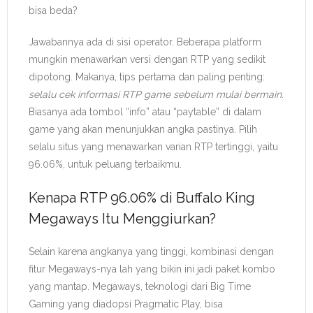
bisa beda?
Jawabannya ada di sisi operator. Beberapa platform
mungkin menawarkan versi dengan RTP yang sedikit
dipotong. Makanya, tips pertama dan paling penting:
selalu cek informasi RTP game sebelum mulai bermain
.
Biasanya ada tombol “info” atau “paytable” di dalam
game yang akan menunjukkan angka pastinya. Pilih
selalu situs yang menawarkan varian RTP tertinggi, yaitu
96.06%, untuk peluang terbaikmu.
Kenapa RTP 96.06% di Buffalo King
Megaways Itu Menggiurkan?
Selain karena angkanya yang tinggi, kombinasi dengan
fitur Megaways-nya lah yang bikin ini jadi paket kombo
yang mantap. Megaways, teknologi dari Big Time
Gaming yang diadopsi Pragmatic Play, bisa