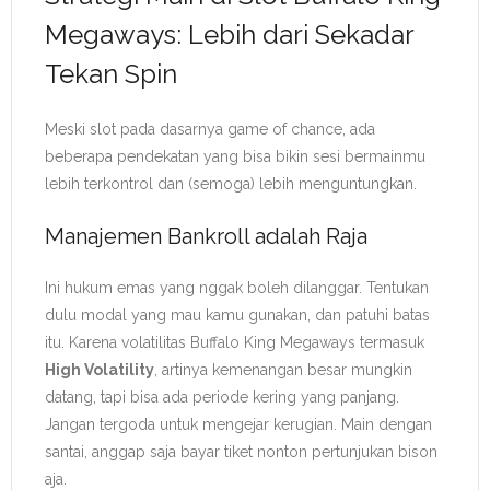
Megaways: Lebih dari Sekadar
Tekan Spin
Meski slot pada dasarnya game of chance, ada
beberapa pendekatan yang bisa bikin sesi bermainmu
lebih terkontrol dan (semoga) lebih menguntungkan.
Manajemen Bankroll adalah Raja
Ini hukum emas yang nggak boleh dilanggar. Tentukan
dulu modal yang mau kamu gunakan, dan patuhi batas
itu. Karena volatilitas Buffalo King Megaways termasuk
High Volatility
, artinya kemenangan besar mungkin
datang, tapi bisa ada periode kering yang panjang.
Jangan tergoda untuk mengejar kerugian. Main dengan
santai, anggap saja bayar tiket nonton pertunjukan bison
aja.