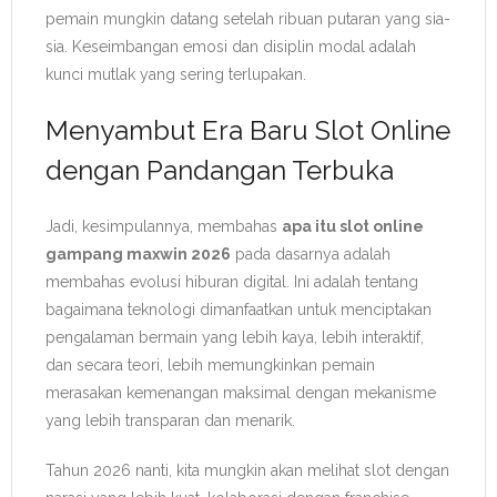
pemain mungkin datang setelah ribuan putaran yang sia-
sia. Keseimbangan emosi dan disiplin modal adalah
kunci mutlak yang sering terlupakan.
Menyambut Era Baru Slot Online
dengan Pandangan Terbuka
Jadi, kesimpulannya, membahas
apa itu slot online
gampang maxwin 2026
pada dasarnya adalah
membahas evolusi hiburan digital. Ini adalah tentang
bagaimana teknologi dimanfaatkan untuk menciptakan
pengalaman bermain yang lebih kaya, lebih interaktif,
dan secara teori, lebih memungkinkan pemain
merasakan kemenangan maksimal dengan mekanisme
yang lebih transparan dan menarik.
Tahun 2026 nanti, kita mungkin akan melihat slot dengan