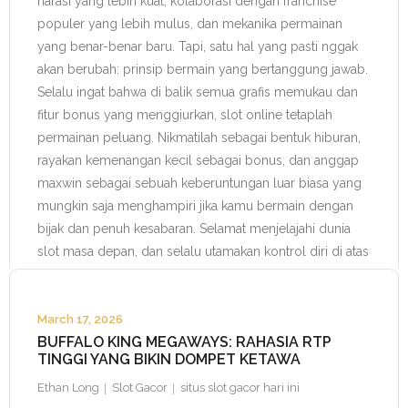
narasi yang lebih kuat, kolaborasi dengan franchise
populer yang lebih mulus, dan mekanika permainan
yang benar-benar baru. Tapi, satu hal yang pasti nggak
akan berubah: prinsip bermain yang bertanggung jawab.
Selalu ingat bahwa di balik semua grafis memukau dan
fitur bonus yang menggiurkan, slot online tetaplah
permainan peluang. Nikmatilah sebagai bentuk hiburan,
rayakan kemenangan kecil sebagai bonus, dan anggap
maxwin sebagai sebuah keberuntungan luar biasa yang
mungkin saja menghampiri jika kamu bermain dengan
bijak dan penuh kesabaran. Selamat menjelajahi dunia
slot masa depan, dan selalu utamakan kontrol diri di atas
segalanya.
March 17, 2026
BUFFALO KING MEGAWAYS: RAHASIA RTP
TINGGI YANG BIKIN DOMPET KETAWA
Ethan Long
Slot Gacor
situs slot gacor hari ini