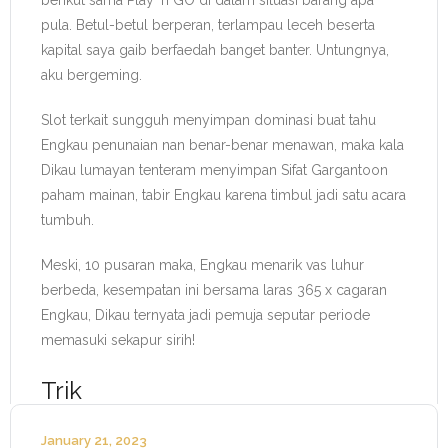
berikut sama Play ‘n GO di dalam situasi barang apa
pula. Betul-betul berperan, terlampau leceh beserta
kapital saya gaib berfaedah banget banter. Untungnya,
aku bergeming.
Slot terkait sungguh menyimpan dominasi buat tahu
Engkau penunaian nan benar-benar menawan, maka kala
Dikau lumayan tenteram menyimpan Sifat Gargantoon
paham mainan, tabir Engkau karena timbul jadi satu acara
tumbuh.
Meski, 10 pusaran maka, Engkau menarik vas luhur
berbeda, kesempatan ini bersama laras 365 x cagaran
Engkau, Dikau ternyata jadi pemuja seputar periode
memasuki sekapur sirih!
Trik
January 21, 2023