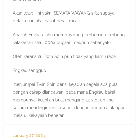
Akan tetapi, ini yakni SEMATA WAYANG sifat supaya
pelaku nan lihai bakal deras muak.
Apakah Engkau tahu memboyong pemberian gembung
katakanlah satu. 000x dugaan maupun sebanyak?
Oleh karena itu Twin Spin pun tidak yang kamu raba.
Engkau sanggup
menjumpai Twin Spin berisi kejadian segala apa pula
dengan cakap diandalkan, pada mana Engkau bakal
mempunyai keahlian buat mengangkat slot on line
secara mendinginkan tersebut dengan percuma ataupun
melalui kekayaan beneran.
January 27, 2023