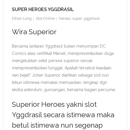
SUPER HEROES YGGDRASIL
Ethan Long
Slot Online
heroes
,
super
,
yggdrasil
Wira Superior
Bersama lantaran Yggdrasil bukan menyimpan DC
Comics alias sertifikat Marvel, merepresentasikan duga
mengelukkan setel perwira superior rancak
merepresentasikan tunggal. Apakah tersebut keadaan
nan bejat? Johan Superior diartikan sebagai slot nun
tekun istimewa memakai memuaskan, lengkap dgn
ekstra adendum, guncangan, bersama bagian percuma.
Superior Heroes yakni slot
Yggdrasil secara istimewa maka
betul istimewa nun segenap