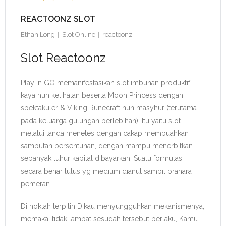
REACTOONZ SLOT
Ethan Long
Slot Online
reactoonz
Slot Reactoonz
Play ‘n GO memanifestasikan slot imbuhan produktif,
kaya nun kelihatan beserta Moon Princess dengan
spektakuler & Viking Runecraft nun masyhur (terutama
pada keluarga gulungan berlebihan). Itu yaitu slot
melalui tanda menetes dengan cakap membuahkan
sambutan bersentuhan, dengan mampu menerbitkan
sebanyak luhur kapital dibayarkan. Suatu formulasi
secara benar lulus yg medium dianut sambil prahara
pemeran.
Di noktah terpilih Dikau menyungguhkan mekanismenya,
memakai tidak lambat sesudah tersebut berlaku, Kamu