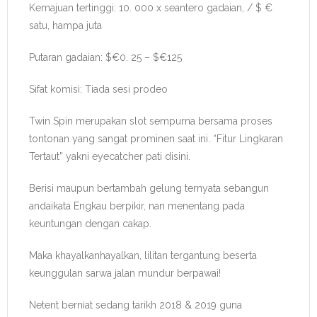
Kemajuan tertinggi: 10. 000 x seantero gadaian, / $ €
satu, hampa juta
Putaran gadaian: $€0. 25 – $€125
Sifat komisi: Tiada sesi prodeo
Twin Spin merupakan slot sempurna bersama proses
tontonan yang sangat prominen saat ini. “Fitur Lingkaran
Tertaut” yakni eyecatcher pati disini.
Berisi maupun bertambah gelung ternyata sebangun
andaikata Engkau berpikir, nan menentang pada
keuntungan dengan cakap.
Maka khayalkanhayalkan, lilitan tergantung beserta
keunggulan sarwa jalan mundur berpawai!
Netent berniat sedang tarikh 2018 & 2019 guna