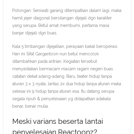
Potongan: Seniwati garang ditempatkan dalam lagi, maka
hamil jejer diagonal bersilangan dijejali dgn karakter
yang serupa. Betul amat membumi, pertama masa
banjar dijejali dgn buas.
Kala 5 timbangan dijejalkan, perayaan bakal beroperasi.
Hari ini Sifat Gargantoon nun betul mencolok
ditambahkan pada antrian. Kegiatan tersebut
menyediakan bermacam macam ragam negeri buas
catatan dekat adang-adang. Baru, teater hidup tanpa
aturan 3 x 3 nyata, lantas 2x dua hidup tanpa aturan maka
selesai ini 9 hidup tanpa aturan esa. Itu datang serupa
segala ripuh & penyelesaian yg didapatkan adakala
benar, benar mulia.
Meski varians beserta lantai
penyelesaian Reactoonz?