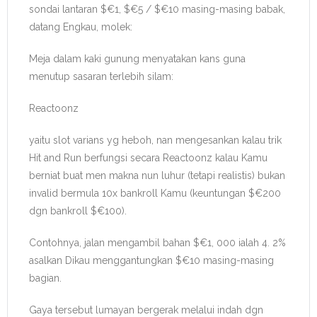
sondai lantaran $€1, $€5 / $€10 masing-masing babak,
datang Engkau, molek:
Meja dalam kaki gunung menyatakan kans guna
menutup sasaran terlebih silam:
Reactoonz
yaitu slot varians yg heboh, nan mengesankan kalau trik
Hit and Run berfungsi secara Reactoonz kalau Kamu
berniat buat men makna nun luhur (tetapi realistis) bukan
invalid bermula 10x bankroll Kamu (keuntungan $€200
dgn bankroll $€100).
Contohnya, jalan mengambil bahan $€1, 000 ialah 4. 2%
asalkan Dikau menggantungkan $€10 masing-masing
bagian.
Gaya tersebut lumayan bergerak melalui indah dgn