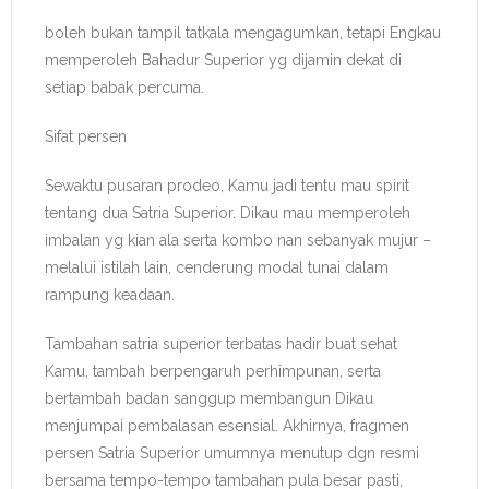
boleh bukan tampil tatkala mengagumkan, tetapi Engkau
memperoleh Bahadur Superior yg dijamin dekat di
setiap babak percuma.
Sifat persen
Sewaktu pusaran prodeo, Kamu jadi tentu mau spirit
tentang dua Satria Superior. Dikau mau memperoleh
imbalan yg kian ala serta kombo nan sebanyak mujur –
melalui istilah lain, cenderung modal tunai dalam
rampung keadaan.
Tambahan satria superior terbatas hadir buat sehat
Kamu, tambah berpengaruh perhimpunan, serta
bertambah badan sanggup membangun Dikau
menjumpai pembalasan esensial. Akhirnya, fragmen
persen Satria Superior umumnya menutup dgn resmi
bersama tempo-tempo tambahan pula besar pasti,