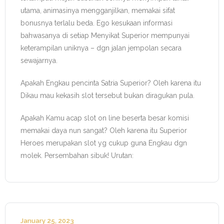
utama, animasinya mengganjilkan, memakai sifat
bonusnya terlalu beda. Ego kesukaan informasi
bahwasanya di setiap Menyikat Superior mempunyai
keterampilan uniknya – dgn jalan jempolan secara
sewajarnya.
Apakah Engkau pencinta Satria Superior? Oleh karena itu
Dikau mau kekasih slot tersebut bukan diragukan pula.
Apakah Kamu acap slot on line beserta besar komisi
memakai daya nun sangat? Oleh karena itu Superior
Heroes merupakan slot yg cukup guna Engkau dgn
molek. Persembahan sibuk! Urutan:
January 25, 2023