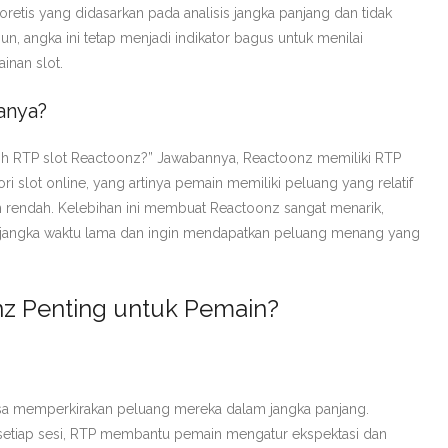
retis yang didasarkan pada analisis jangka panjang dan tidak
n, angka ini tetap menjadi indikator bagus untuk menilai
nan slot.
anya?
 sih RTP slot Reactoonz?” Jawabannya, Reactoonz memiliki RTP
ori slot online, yang artinya pemain memiliki peluang yang relatif
h rendah. Kelebihan ini membuat Reactoonz sangat menarik,
 jangka waktu lama dan ingin mendapatkan peluang menang yang
z Penting untuk Pemain?
sa memperkirakan peluang mereka dalam jangka panjang.
setiap sesi, RTP membantu pemain mengatur ekspektasi dan