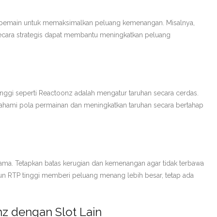
n pemain untuk memaksimalkan peluang kemenangan. Misalnya,
cara strategis dapat membantu meningkatkan peluang
tinggi seperti Reactoonz adalah mengatur taruhan secara cerdas.
mahami pola permainan dan meningkatkan taruhan secara bertahap
ama. Tetapkan batas kerugian dan kemenangan agar tidak terbawa
un RTP tinggi memberi peluang menang lebih besar, tetap ada
z dengan Slot Lain