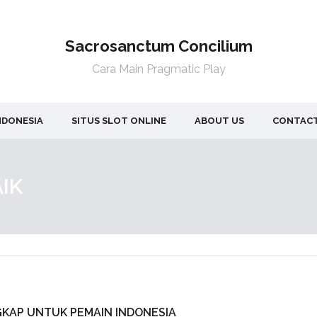
Sacrosanctum Concilium
Cara Main Pragmatic Play
NDONESIA
SITUS SLOT ONLINE
ABOUT US
CONTACT
IK
KAP UNTUK PEMAIN INDONESIA