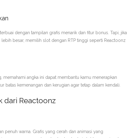
kan
terbuai dengan tampilan grafis menarik dan fitur bonus. Tapi, jika
ebih besar, memilih slot dengan RTP tinggi seperti Reactoonz
g, memahami angka ini dapat membantu kamu menerapkan
gatur batas kemenangan dan kerugian agar tetap dalam kendali.
k dari Reactoonz
n penuh warna. Grafis yang cerah dan animasi yang