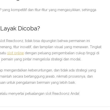
 yang kompetitif dan fitur-fitur yang mengasyikkan, sehingga
 Layak Dicoba?
lot Reactoonz, tidak bisa dipungkiri bahwa permainan ini
ang, fitur inovatif, dan tampilan visual yang menawan. Tingkat
 satu
slot online
dengan peluang pengembalian cukup tinggi di
 pemain yang pintar mengelola strategi dan modal.
tap mengandalkan keberuntungan, dan tidak ada strategi yang
inlah secara bertanggung jawab, nikmati prosesnya, dan
an untuk pengalaman bermain yang lebih baik.
alu menyertai petualangan slot Reactoonz Anda!