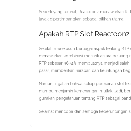
Seperti yang terlihat, Reactoonz menawarkan RTP
layak dipertimbangkan sebagai pilihan utama.
Apakah RTP Slot Reactoonz
Setelah menelusuri berbagai aspek tentang RTP s
menawarkan kombinasi menarik antara peluang men
RTP sebesar 96.51% membuatnya menjadi salah
pasar, memberikan harapan dan keuntungan bagi
Namun, ingatlah bahwa setiap permainan slot te
mampu menjamin kemenangan mutlak. Jadi, berma
gunakan pengetahuan tentang RTP sebagai pandu
Selamat mencoba dan semoga keberuntungan sel