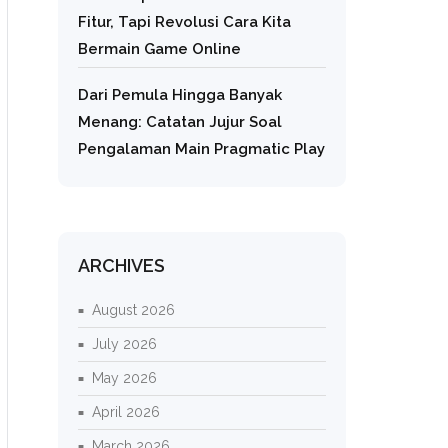
Fitur, Tapi Revolusi Cara Kita
Bermain Game Online
Dari Pemula Hingga Banyak
Menang: Catatan Jujur Soal
Pengalaman Main Pragmatic Play
ARCHIVES
August 2026
July 2026
May 2026
April 2026
March 2026