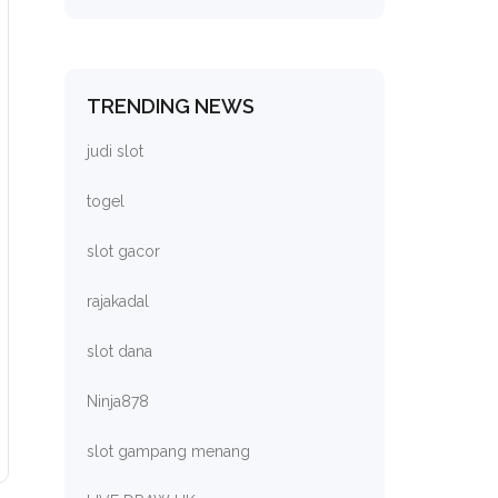
TRENDING NEWS
judi slot
togel
slot gacor
rajakadal
slot dana
Ninja878
slot gampang menang