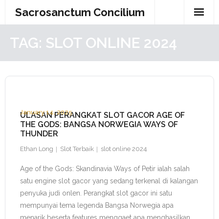
Skip
Sacrosanctum Concilium
to
content
TAG:
SLOT ONLINE 2024
January 14, 2025
ULASAN PERANGKAT SLOT GACOR AGE OF
THE GODS: BANGSA NORWEGIA WAYS OF
THUNDER
Ethan Long
Slot Terbaik
slot online 2024
Age of the Gods: Skandinavia Ways of Petir ialah salah
satu engine slot gacor yang sedang terkenal di kalangan
penyuka judi onlen. Perangkat slot gacor ini satu
mempunyai tema legenda Bangsa Norwegia apa
menarik beserta features menggaet apa menghasilkan