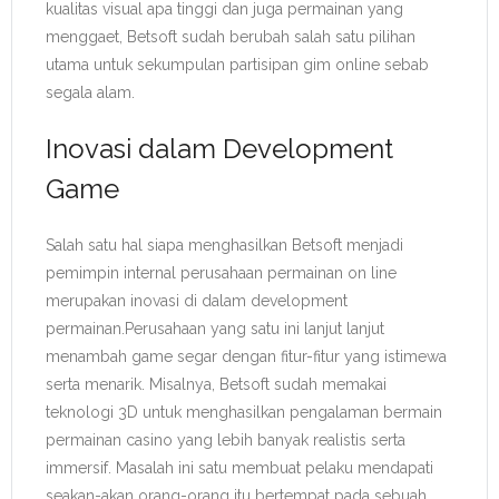
kualitas visual apa tinggi dan juga permainan yang
menggaet, Betsoft sudah berubah salah satu pilihan
utama untuk sekumpulan partisipan gim online sebab
segala alam.
Inovasi dalam Development
Game
Salah satu hal siapa menghasilkan Betsoft menjadi
pemimpin internal perusahaan permainan on line
merupakan inovasi di dalam development
permainan.Perusahaan yang satu ini lanjut lanjut
menambah game segar dengan fitur-fitur yang istimewa
serta menarik. Misalnya, Betsoft sudah memakai
teknologi 3D untuk menghasilkan pengalaman bermain
permainan casino yang lebih banyak realistis serta
immersif. Masalah ini satu membuat pelaku mendapati
seakan-akan orang-orang itu bertempat pada sebuah