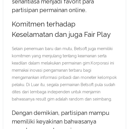
senantiasa menjadi favorit para
partisipan permainan online.
Komitmen terhadap
Keselamatan dan juga Fair Play
Selain penemuan baru dan mutu, Betsoft juga memiliki
komitmen yang menjulang tentang keamanan serta
keadilan dalam melakukan permainan gim.Korporasi ini
memakai inovasi pengamanan terbaru bagi
mengamankan informasi pribadi dan moneter kelompok
pelaku. Di Luar itu, segala permainan Betsoft pula sudah
dites dari lembaga independen untuk menjamin
bahwasanya result gim adalah random dan seimbang.
Dengan demikian, partisipan mampu
memiliki keyakinan bahwasanya