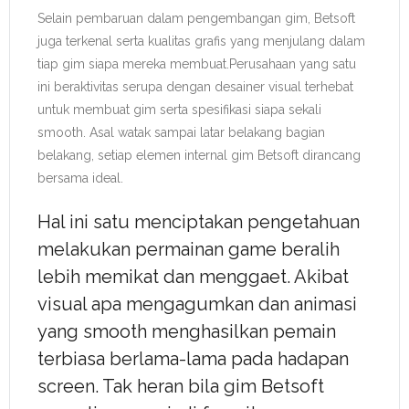
Selain pembaruan dalam pengembangan gim, Betsoft
juga terkenal serta kualitas grafis yang menjulang dalam
tiap gim siapa mereka membuat.Perusahaan yang satu
ini beraktivitas serupa dengan desainer visual terhebat
untuk membuat gim serta spesifikasi siapa sekali
smooth. Asal watak sampai latar belakang bagian
belakang, setiap elemen internal gim Betsoft dirancang
bersama ideal.
Hal ini satu menciptakan pengetahuan
melakukan permainan game beralih
lebih memikat dan menggaet. Akibat
visual apa mengagumkan dan animasi
yang smooth menghasilkan pemain
terbiasa berlama-lama pada hadapan
screen. Tak heran bila gim Betsoft