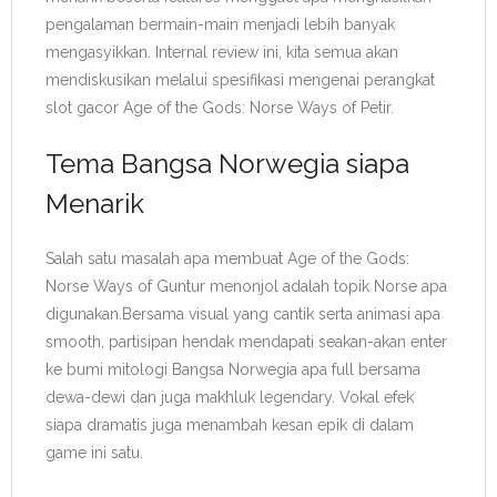
pengalaman bermain-main menjadi lebih banyak
mengasyikkan. Internal review ini, kita semua akan
mendiskusikan melalui spesifikasi mengenai perangkat
slot gacor Age of the Gods: Norse Ways of Petir.
Tema Bangsa Norwegia siapa
Menarik
Salah satu masalah apa membuat Age of the Gods:
Norse Ways of Guntur menonjol adalah topik Norse apa
digunakan.Bersama visual yang cantik serta animasi apa
smooth, partisipan hendak mendapati seakan-akan enter
ke bumi mitologi Bangsa Norwegia apa full bersama
dewa-dewi dan juga makhluk legendary. Vokal efek
siapa dramatis juga menambah kesan epik di dalam
game ini satu.