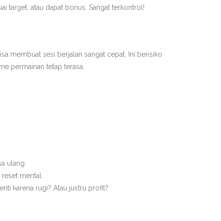
i target, atau dapat bonus. Sangat terkontrol!
 membuat sesi berjalan sangat cepat. Ini berisiko
tme permainan tetap terasa.
sa ulang.
i reset mental.
ti karena rugi? Atau justru profit?