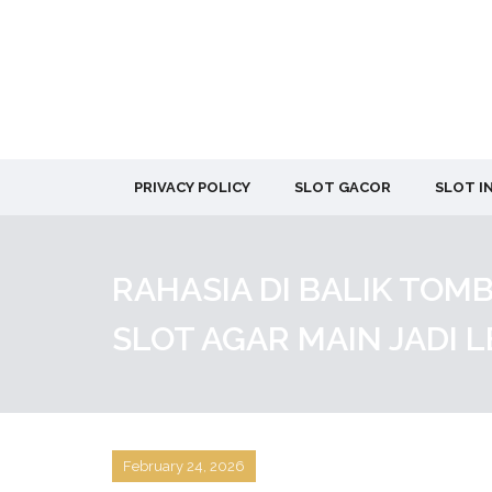
Skip
to
content
PRIVACY POLICY
SLOT GACOR
SLOT I
RAHASIA DI BALIK TOM
SLOT AGAR MAIN JADI 
February 24, 2026