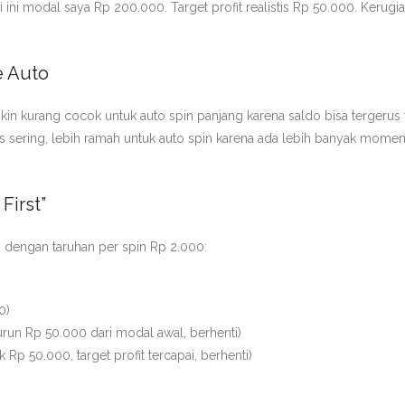
i modal saya Rp 200.000. Target profit realistis Rp 50.000. Kerugia
e Auto
kin kurang cocok untuk auto spin panjang karena saldo bisa tergerus t
s sering, lebih ramah untuk auto spin karena ada lebih banyak mom
First”
 dengan taruhan per spin Rp 2.000:
0)
turun Rp 50.000 dari modal awal, berhenti)
k Rp 50.000, target profit tercapai, berhenti)