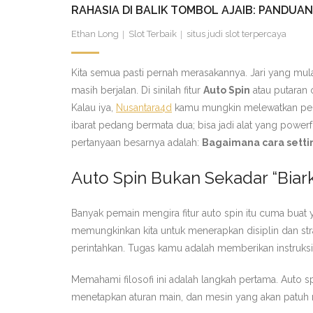
RAHASIA DI BALIK TOMBOL AJAIB: PANDUA
Ethan Long
Slot Terbaik
situs judi slot terpercaya
Kita semua pasti pernah merasakannya. Jari yang mul
masih berjalan. Di sinilah fitur
Auto Spin
atau putaran 
Kalau iya,
Nusantara4d
kamu mungkin melewatkan pelua
ibarat pedang bermata dua; bisa jadi alat yang power
pertanyaan besarnya adalah:
Bagaimana cara settin
Auto Spin Bukan Sekadar “Biar
Banyak pemain mengira fitur auto spin itu cuma buat
memungkinkan kita untuk menerapkan disiplin dan strat
perintahkan. Tugas kamu adalah memberikan instruksi 
Memahami filosofi ini adalah langkah pertama. Aut
menetapkan aturan main, dan mesin yang akan patuh m