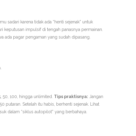
mu sadari karena tidak ada “henti sejenak” untuk
ari keputusan impulsif di tengah panasnya permainan.
 bahwa ada pagar pengaman yang sudah dipasang.
.
5, 50, 100, hingga unlimited.
Tips praktisnya:
Jangan
 putaran. Setelah itu habis, berhenti sejenak. Lihat
suk dalam “siklus autopilot” yang berbahaya.