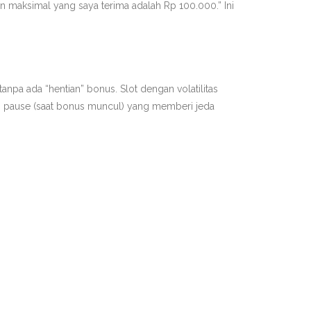
n maksimal yang saya terima adalah Rp 100.000.” Ini
anpa ada “hentian” bonus. Slot dengan volatilitas
en pause (saat bonus muncul) yang memberi jeda