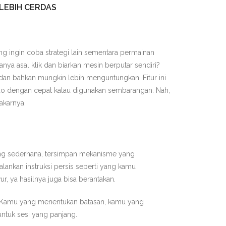
 LEBIH CERDAS
g ingin coba strategi lain sementara permainan
nya asal klik dan biarkan mesin berputar sendiri?
dan bahkan mungkin lebih menguntungkan. Fitur ini
aldo dengan cepat kalau digunakan sembarangan. Nah,
akarnya.
 yang sederhana, tersimpan mekanisme yang
alankan instruksi persis seperti yang kamu
, ya hasilnya juga bisa berantakan.
. Kamu yang menentukan batasan, kamu yang
ntuk sesi yang panjang.