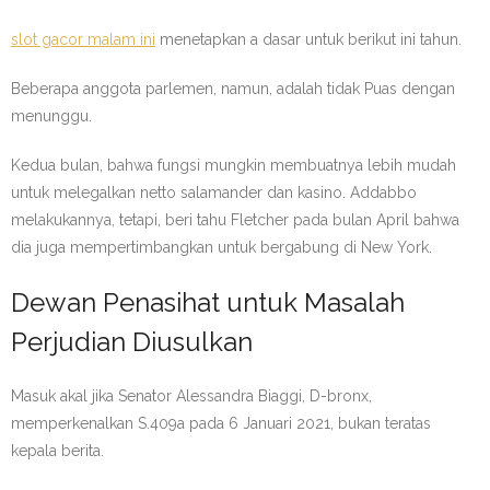
⁠slot gacor malam ini
menetapkan a dasar untuk berikut ini tahun.
Beberapa anggota parlemen, namun, adalah tidak Puas dengan
menunggu.
Kedua bulan, bahwa fungsi mungkin membuatnya lebih mudah
untuk melegalkan netto salamander dan kasino. Addabbo
melakukannya, tetapi, beri tahu Fletcher pada bulan April bahwa
dia juga mempertimbangkan untuk bergabung di New York.
Dewan Penasihat untuk Masalah
Perjudian Diusulkan
Masuk akal jika Senator Alessandra Biaggi, D-bronx,
memperkenalkan S.409a pada 6 Januari 2021, bukan teratas
kepala berita.