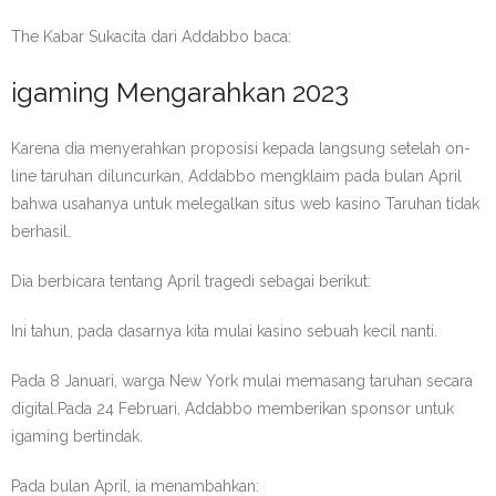
The Kabar Sukacita dari Addabbo baca:
igaming Mengarahkan 2023
Karena dia menyerahkan proposisi kepada langsung setelah on-
line taruhan diluncurkan, Addabbo mengklaim pada bulan April
bahwa usahanya untuk melegalkan situs web kasino Taruhan tidak
berhasil.
Dia berbicara tentang April tragedi sebagai berikut:
Ini tahun, pada dasarnya kita mulai kasino sebuah kecil nanti.
Pada 8 Januari, warga New York mulai memasang taruhan secara
digital.Pada 24 Februari, Addabbo memberikan sponsor untuk
igaming bertindak.
Pada bulan April, ia menambahkan: