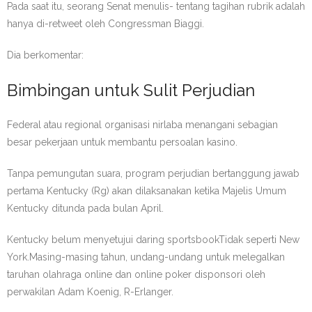
Pada saat itu, seorang Senat menulis- tentang tagihan rubrik adalah
hanya di-retweet oleh Congressman Biaggi.
Dia berkomentar:
Bimbingan untuk Sulit Perjudian
Federal atau regional organisasi nirlaba menangani sebagian
besar pekerjaan untuk membantu persoalan kasino.
Tanpa pemungutan suara, program perjudian bertanggung jawab
pertama Kentucky (Rg) akan dilaksanakan ketika Majelis Umum
Kentucky ditunda pada bulan April.
Kentucky belum menyetujui daring sportsbookTidak seperti New
York.Masing-masing tahun, undang-undang untuk melegalkan
taruhan olahraga online dan online poker disponsori oleh
perwakilan Adam Koenig, R-Erlanger.