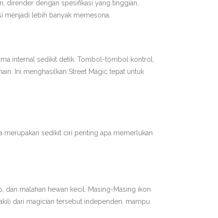
 dirender dengan spesifikasi yang tinggian,
asi menjadi lebih banyak memesona.
a internal sedikit detik. Tombol-tombol kontrol,
ain. Ini menghasilkan Street Magic tepat untuk
merupakan sedikit ciri penting apa memerlukan
p, dan malahan hewan kecil. Masing-Masing ikon
akili dari magician tersebut independen, mampu