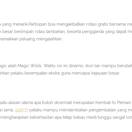
 yang menarik.Partisipan bisa mengakibatkan rotasi gratis bersama me
bih besar berlimpah rotasi tambahan, beserta pengganda yang dapat 
 menaikkan peluang mengalahkan.
 Magic ialah Magic Wilds. Waktu ciri ini dinamis, ikon liar mampu be
hkan pelaku kesempatan ekstra guna mencapai kejayaan besar.
ru satu alasan utama apa butuh dicermati merupakan Kembali to Pemain
si lama,
slot777
pelaku mampu mendambakan pengembalian yang mantap
sa mengharapkan keberhasilan apa tetap bebas mesti tunggu sangat lon