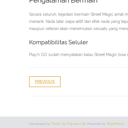
Pengalaman Bermain
Secara seluruh, kejadian bermain Street Magic ama
menarik. Nada latar siapa aktif dan efek nada yang 
maupun veteran akan menemukan sesuatu yang menari
Kompatibilitas Seluler
Play’n GO sudah menyatakan kalau Street Magic bisa 
PREVIOUS
Developed by
Think Up Themes Ltd
. Powered by
WordPress
.