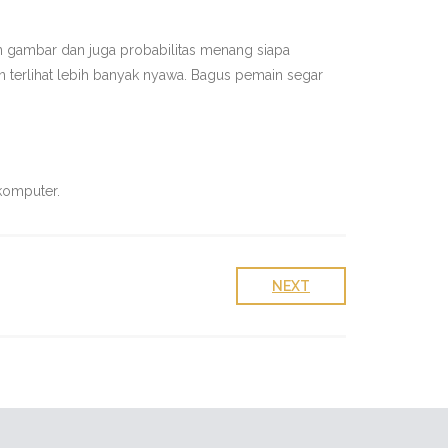
 gambar dan juga probabilitas menang siapa
 terlihat lebih banyak nyawa. Bagus pemain segar
komputer.
NEXT