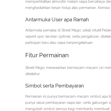
memperlihatkan atmosfer malam siapa bercahaya denga
menghadiahkan kesan hidup atas permainan. Animasi 
Antarmuka User apa Ramah
Antarmuka pemakai di Street Magic sekali intuitif.P
seperti spin, taruhan optimal, serta pengaturan, dile
partisipan baru atau siapa berpengetahuan.
Fitur Permainan
Street Magic menawarkan bermacam-macam ciri meme
diketahui:
Simbol serta Pembayaran
Permainan ini punya bermacam-macam simbol apa teri
punya value pembayaran siapa lain, serta gabungan s
mengubah simbol lainnya bagi membantu membuat 