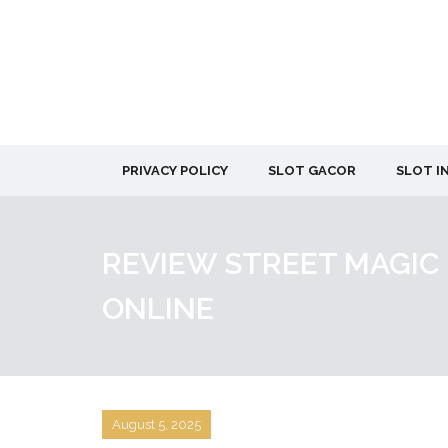
Skip
to
content
PRIVACY POLICY
SLOT GACOR
SLOT I
REVIEW STREET MAGIC 
ONLINE
August 5, 2025