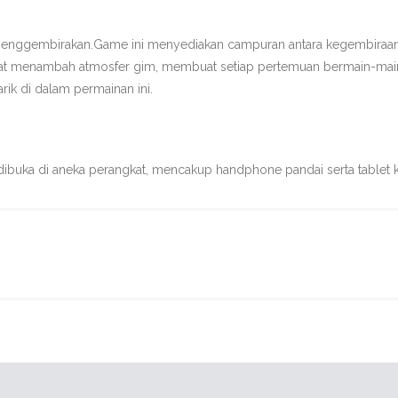
t menggembirakan.Game ini menyediakan campuran antara kegembiraan
tepat menambah atmosfer gim, membuat setiap pertemuan bermain-main
k di dalam permainan ini.
dibuka di aneka perangkat, mencakup handphone pandai serta tablet 