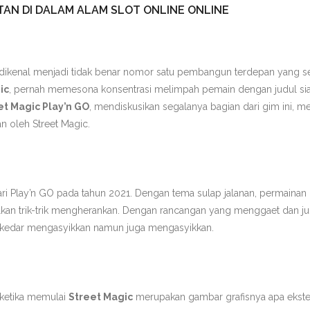
TAN DI DALAM ALAM SLOT ONLINE ONLINE
ah dikenal menjadi tidak benar nomor satu pembangun terdepan yang 
ic
, pernah memesona konsentrasi melimpah pemain dengan judul siapa 
et Magic Play’n GO
, mendiskusikan segalanya bagian dari gim ini, meli
n oleh Street Magic.
ari Play’n GO pada tahun 2021. Dengan tema sulap jalanan, permainan 
lkan trik-trik mengherankan. Dengan rancangan yang menggaet dan 
kedar mengasyikkan namun juga mengasyikkan.
 ketika memulai
Street Magic
merupakan gambar grafisnya apa ekste