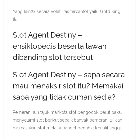
Yang lain2x secara volatilitas tercantol yaitu Gold King,
&.
Slot Agent Destiny –
ensiklopedis beserta lawan
dibanding slot tersebut
Slot Agent Destiny – sapa secara
mau menaksir slot itu? Memakai
sapa yang tidak cuman sedia?
Pemeran nun tajuk mahkota slot pengocok perut bakal
menyelami slot berikut sebaik banyak pemeran itu kian
memastikan slot melalui banget penuh alternatif tinggi.