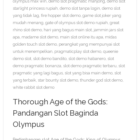
olympus max win
,
demo slot pragmatic mahjong
,
demo slot
starlight princess rupiah
,
demo slot tanpa login
,
demo slot
yang tidak lag
,
fire hopper slot demo
,
game slot joker yang
mudah menang
,
gate of olympus slot demo rupiah
,
great
rhino slot demo
,
hari yang bagus main slot
,
jammin jars slot
apa
,
madame slot demo
,
main slot online itu apa
,
midas
golden touch slot demo
,
perangkat yang mempunyai slot
untuk menempelkan
,
pragmaticplay slot demo
,
queenie
demo slot
,
slot demo bandito
,
slot demo habanero
,
slot
demo pragmatic bonanza
,
slot demo pragmatic terbaru
,
slot
pragmatic yang lagi bagus
,
slot yang bisa main demo
,
slot
yang terbaik
,
star bounty slot demo
,
thunder god slot demo
,
white rabbit slot demo
Thorough Age of the Gods:
Pandangan Slot Baginda
Olympus
Pertimbangan slot Age of the Gods: King of Olympus