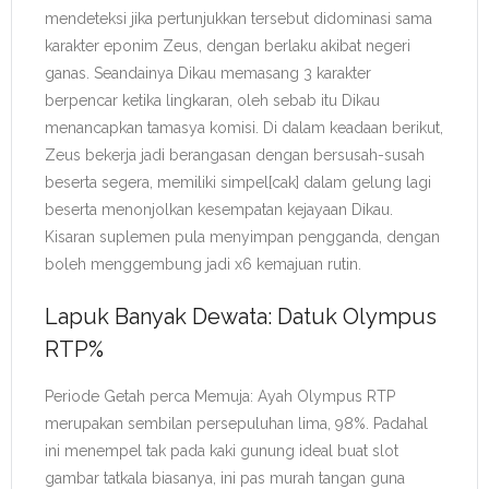
mendeteksi jika pertunjukkan tersebut didominasi sama
karakter eponim Zeus, dengan berlaku akibat negeri
ganas. Seandainya Dikau memasang 3 karakter
berpencar ketika lingkaran, oleh sebab itu Dikau
menancapkan tamasya komisi. Di dalam keadaan berikut,
Zeus bekerja jadi berangasan dengan bersusah-susah
beserta segera, memiliki simpel[cak] dalam gelung lagi
beserta menonjolkan kesempatan kejayaan Dikau.
Kisaran suplemen pula menyimpan pengganda, dengan
boleh menggembung jadi x6 kemajuan rutin.
Lapuk Banyak Dewata: Datuk Olympus
RTP%
Periode Getah perca Memuja: Ayah Olympus RTP
merupakan sembilan persepuluhan lima, 98%. Padahal
ini menempel tak pada kaki gunung ideal buat slot
gambar tatkala biasanya, ini pas murah tangan guna