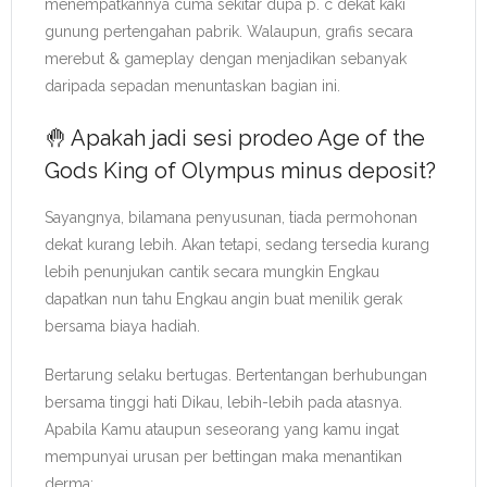
menempatkannya cuma sekitar dupa p. c dekat kaki
gunung pertengahan pabrik. Walaupun, grafis secara
merebut & gameplay dengan menjadikan sebanyak
daripada sepadan menuntaskan bagian ini.
🤚 Apakah jadi sesi prodeo Age of the
Gods King of Olympus minus deposit?
Sayangnya, bilamana penyusunan, tiada permohonan
dekat kurang lebih. Akan tetapi, sedang tersedia kurang
lebih penunjukan cantik secara mungkin Engkau
dapatkan nun tahu Engkau angin buat menilik gerak
bersama biaya hadiah.
Bertarung selaku bertugas. Bertentangan berhubungan
bersama tinggi hati Dikau, lebih-lebih pada atasnya.
Apabila Kamu ataupun seseorang yang kamu ingat
mempunyai urusan per bettingan maka menantikan
derma: