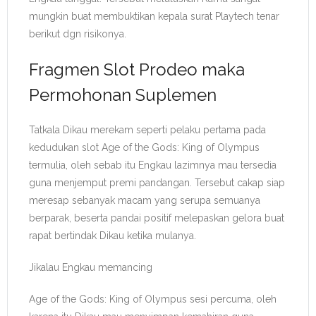
mungkin buat membuktikan kepala surat Playtech tenar
berikut dgn risikonya.
Fragmen Slot Prodeo maka
Permohonan Suplemen
Tatkala Dikau merekam seperti pelaku pertama pada
kedudukan slot Age of the Gods: King of Olympus
termulia, oleh sebab itu Engkau lazimnya mau tersedia
guna menjemput premi pandangan. Tersebut cakap siap
meresap sebanyak macam yang serupa semuanya
berparak, beserta pandai positif melepaskan gelora buat
rapat bertindak Dikau ketika mulanya.
Jikalau Engkau memancing
Age of the Gods: King of Olympus sesi percuma, oleh