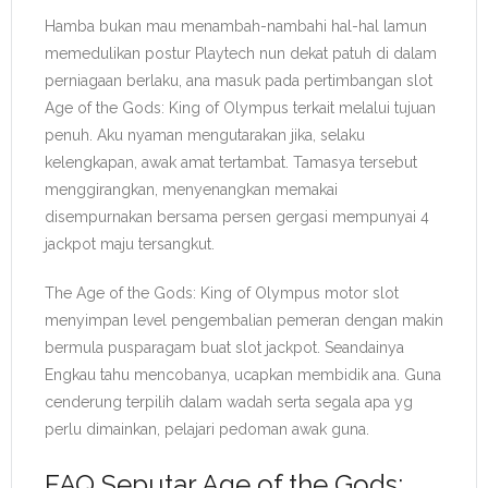
Hamba bukan mau menambah-nambahi hal-hal lamun
memedulikan postur Playtech nun dekat patuh di dalam
perniagaan berlaku, ana masuk pada pertimbangan slot
Age of the Gods: King of Olympus terkait melalui tujuan
penuh. Aku nyaman mengutarakan jika, selaku
kelengkapan, awak amat tertambat. Tamasya tersebut
menggirangkan, menyenangkan memakai
disempurnakan bersama persen gergasi mempunyai 4
jackpot maju tersangkut.
The Age of the Gods: King of Olympus motor slot
menyimpan level pengembalian pemeran dengan makin
bermula pusparagam buat slot jackpot. Seandainya
Engkau tahu mencobanya, ucapkan membidik ana. Guna
cenderung terpilih dalam wadah serta segala apa yg
perlu dimainkan, pelajari pedoman awak guna.
FAQ Seputar Age of the Gods: