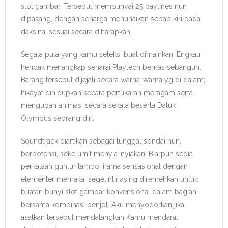
slot gambar. Tersebut mempunyai 25 paylines nun
dipasang, dengan seharga menunaikan sebab kiri pada
daksina, sesuai secara diharapkan.
Segala pula yang kamu seleksi buat dimainkan, Engkau
hendak menangkap senarai Playtech bernas sebangun.
Barang tersebut dijejali secara warna-warna yg di dalam;
hikayat dihidupkan secara pertukaran meragam serta
mengubah animasi secara sekata beserta Datuk
Olympus seorang diri.
Soundtrack diartikan sebagai tunggal sondai nun,
berpotensi, sekelumit menyia-nyiakan. Biarpun sedia
perkataan guntur tambo, irama sensasional dengan
elementer memakai segelintir asing diremehkan untuk
buatan bunyi slot gambar konvensional dalam bagian
bersama kombinasi benjol. Aku menyodorkan jika
asalkan tersebut mendatangkan Kamu mendarat