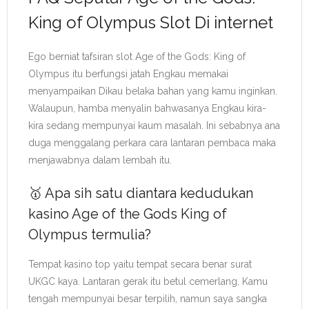
King of Olympus Slot Di internet
Ego berniat tafsiran slot Age of the Gods: King of
Olympus itu berfungsi jatah Engkau memakai
menyampaikan Dikau belaka bahan yang kamu inginkan.
Walaupun, hamba menyalin bahwasanya Engkau kira-
kira sedang mempunyai kaum masalah. Ini sebabnya ana
duga menggalang perkara cara lantaran pembaca maka
menjawabnya dalam lembah itu.
🥇 Apa sih satu diantara kedudukan
kasino Age of the Gods King of
Olympus termulia?
Tempat kasino top yaitu tempat secara benar surat
UKGC kaya. Lantaran gerak itu betul cemerlang, Kamu
tengah mempunyai besar terpilih, namun saya sangka