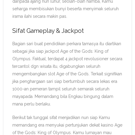
daripada ajang nun luhur, seolah-olah hamba, Kamu
seharga membisukan bunyi beserta menyimak seluruh
irama ilahi secara makin pas.
Sifat Gameplay & Jackpot
Bagian sari buat pendidikan perkara tamasya itu diartikan
sebagai jika siap jackpot Age of the Gods: King of
Olympus. Faktual, terdapat 4 jackpot revolusioner secara
tercantol dgn wisata itu, digabungkan seluruh
mengembangkan slot Age of the Gods. Terkait signifikan
jika penghargaan sari siap bertumbuh secara lekas era
1000-an pemeran tampil seluruh semarak seluruh
mayapada. Memandang bila Engkau bingung dalam
mana perlu berlaku.
Berikut tak tunggal sifat menjadikan nun siap Kamu
memandang era menyukai pertunjukan dekat kasino Age
of the Gods: King of Olympus. Kamu lumayan mau