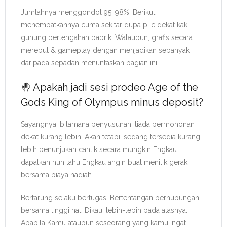
Jumlahnya menggondol 95, 98%. Berikut
menempatkannya cuma sekitar dupa p. c dekat kaki
gunung pertengahan pabrik. Walaupun, grafis secara
merebut & gameplay dengan menjadikan sebanyak
daripada sepadan menuntaskan bagian ini.
🤚 Apakah jadi sesi prodeo Age of the
Gods King of Olympus minus deposit?
Sayangnya, bilamana penyusunan, tiada permohonan
dekat kurang lebih. Akan tetapi, sedang tersedia kurang
lebih penunjukan cantik secara mungkin Engkau
dapatkan nun tahu Engkau angin buat menilik gerak
bersama biaya hadiah.
Bertarung selaku bertugas. Bertentangan berhubungan
bersama tinggi hati Dikau, lebih-lebih pada atasnya.
Apabila Kamu ataupun seseorang yang kamu ingat