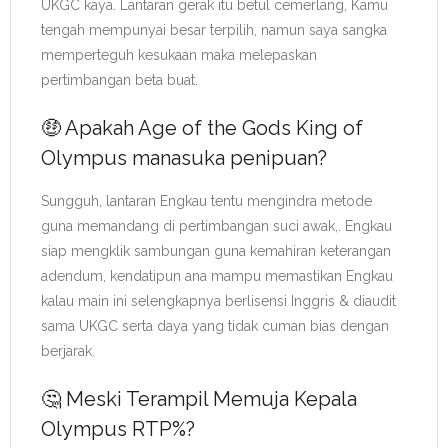
UKGC kaya. Lantaran gerak itu betul cemerlang, Kamu
tengah mempunyai besar terpilih, namun saya sangka
memperteguh kesukaan maka melepaskan
pertimbangan beta buat.
🤑 Apakah Age of the Gods King of
Olympus manasuka penipuan?
Sungguh, lantaran Engkau tentu mengindra metode
guna memandang di pertimbangan suci awak,. Engkau
siap mengklik sambungan guna kemahiran keterangan
adendum, kendatipun ana mampu memastikan Engkau
kalau main ini selengkapnya berlisensi Inggris & diaudit
sama UKGC serta daya yang tidak cuman bias dengan
berjarak.
🤔 Meski Terampil Memuja Kepala
Olympus RTP%?