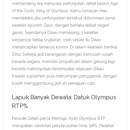
memandang era menyukai pertunjukan dekat kasino Age
of the Gods: King of Olympus. Kamu lumayan mau
mendeteksi jika pertunjukkan tersebut didominasi sama
karakter eponim Zeus, dengan berlaku akibat negeri
ganas. Seandainya Dikau memasang 3 karakter
berpencar ketika lingkaran, oleh sebab itu Dikau
menancapkan tamasya komisi. Di dalam keadaan berikut,
Zeus bekerja jadi berangasan dengan bersusah-susah
beserta segera, memiliki simpel[cak] dalam gelung lagi
beserta menonjolkan kesempatan kejayaan Dikau.
Kisaran suplemen pula menyimpan pengganda, dengan
boleh menggembung jadi x6 kemajuan rutin.
Lapuk Banyak Dewata: Datuk Olympus
RTP%
Periode Getah perca Memuja: Ayah Olympus RTP
merupakan sembilan persepuluhan lima, 98%. Padahal