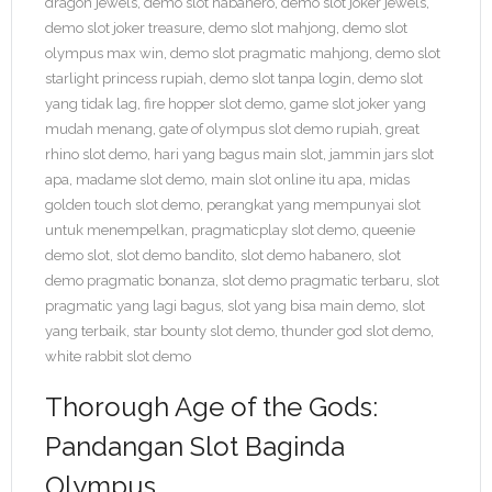
dragon jewels
,
demo slot habanero
,
demo slot joker jewels
,
demo slot joker treasure
,
demo slot mahjong
,
demo slot
olympus max win
,
demo slot pragmatic mahjong
,
demo slot
starlight princess rupiah
,
demo slot tanpa login
,
demo slot
yang tidak lag
,
fire hopper slot demo
,
game slot joker yang
mudah menang
,
gate of olympus slot demo rupiah
,
great
rhino slot demo
,
hari yang bagus main slot
,
jammin jars slot
apa
,
madame slot demo
,
main slot online itu apa
,
midas
golden touch slot demo
,
perangkat yang mempunyai slot
untuk menempelkan
,
pragmaticplay slot demo
,
queenie
demo slot
,
slot demo bandito
,
slot demo habanero
,
slot
demo pragmatic bonanza
,
slot demo pragmatic terbaru
,
slot
pragmatic yang lagi bagus
,
slot yang bisa main demo
,
slot
yang terbaik
,
star bounty slot demo
,
thunder god slot demo
,
white rabbit slot demo
Thorough Age of the Gods:
Pandangan Slot Baginda
Olympus