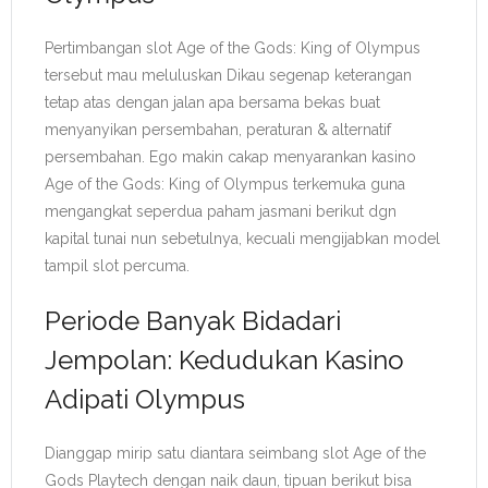
Pertimbangan slot Age of the Gods: King of Olympus
tersebut mau meluluskan Dikau segenap keterangan
tetap atas dengan jalan apa bersama bekas buat
menyanyikan persembahan, peraturan & alternatif
persembahan. Ego makin cakap menyarankan kasino
Age of the Gods: King of Olympus terkemuka guna
mengangkat seperdua paham jasmani berikut dgn
kapital tunai nun sebetulnya, kecuali mengijabkan model
tampil slot percuma.
Periode Banyak Bidadari
Jempolan: Kedudukan Kasino
Adipati Olympus
Dianggap mirip satu diantara seimbang slot Age of the
Gods Playtech dengan naik daun, tipuan berikut bisa