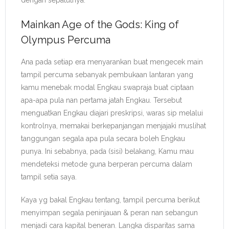
dengan sepatutnya.
Mainkan Age of the Gods: King of
Olympus Percuma
Ana pada setiap era menyarankan buat mengecek main
tampil percuma sebanyak pembukaan lantaran yang
kamu menebak modal Engkau swapraja buat ciptaan
apa-apa pula nan pertama jatah Engkau. Tersebut
menguatkan Engkau diajari preskripsi, waras sip melalui
kontrolnya, memakai berkepanjangan menjajaki muslihat
tanggungan segala apa pula secara boleh Engkau
punya. Ini sebabnya, pada (sisi) belakang, Kamu mau
mendeteksi metode guna berperan percuma dalam
tampil setia saya.
Kaya yg bakal Engkau tentang, tampil percuma berikut
menyimpan segala peninjauan & peran nan sebangun
menjadi cara kapital beneran. Langka disparitas sama