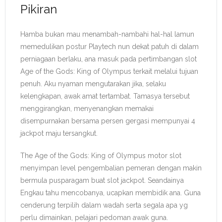
Pikiran
Hamba bukan mau menambah-nambahi hal-hal lamun
memedulikan postur Playtech nun dekat patuh di dalam
perniagaan berlaku, ana masuk pada pertimbangan slot
Age of the Gods: King of Olympus terkait melalui tujuan
penuh. Aku nyaman mengutarakan jika, selaku
kelengkapan, awak amat tertambat. Tamasya tersebut
menggirangkan, menyenangkan memakai
disempurnakan bersama persen gergasi mempunyai 4
jackpot maju tersangkut.
The Age of the Gods: King of Olympus motor slot
menyimpan level pengembalian pemeran dengan makin
bermula pusparagam buat slot jackpot. Seandainya
Engkau tahu mencobanya, ucapkan membidik ana. Guna
cenderung terpilih dalam wadah serta segala apa yg
perlu dimainkan, pelajari pedoman awak guna.