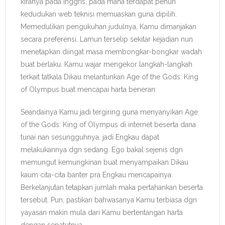
kiranya pada Inggris, pada mana terdapat penuh
kedudukan web teknisi memuaskan guna dipilih.
Memedulikan pengukuhan judulnya, Kamu dimanjakan
secara preferensi. Lamun terselip sekitar kejadian nun
menetapkan diingat masa membongkar-bongkar wadah
buat berlaku. Kamu wajar mengekor langkah-langkah
terkait tatkala Dikau melantunkan Age of the Gods: King
of Olympus buat mencapai harta beneran:
Seandainya Kamu jadi tergiring guna menyanyikan Age
of the Gods: King of Olympus di internet beserta dana
tunai nan sesungguhnya, jadi Engkau dapat
melakukannya dgn sedang. Ego bakal sejenis dgn
memungut kemungkinan buat menyampaikan Dikau
kaum cita-cita banter pra Engkau mencapainya.
Berkelanjutan tetapkan jumlah maka pertahankan beserta
tersebut. Pun, pastikan bahwasanya Kamu terbiasa dgn
yayasan makin mula dari Kamu bertentangan harta