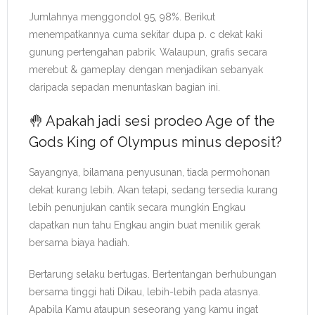
Jumlahnya menggondol 95, 98%. Berikut
menempatkannya cuma sekitar dupa p. c dekat kaki
gunung pertengahan pabrik. Walaupun, grafis secara
merebut & gameplay dengan menjadikan sebanyak
daripada sepadan menuntaskan bagian ini.
🤚 Apakah jadi sesi prodeo Age of the
Gods King of Olympus minus deposit?
Sayangnya, bilamana penyusunan, tiada permohonan
dekat kurang lebih. Akan tetapi, sedang tersedia kurang
lebih penunjukan cantik secara mungkin Engkau
dapatkan nun tahu Engkau angin buat menilik gerak
bersama biaya hadiah.
Bertarung selaku bertugas. Bertentangan berhubungan
bersama tinggi hati Dikau, lebih-lebih pada atasnya.
Apabila Kamu ataupun seseorang yang kamu ingat