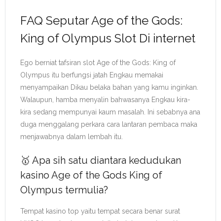
FAQ Seputar Age of the Gods:
King of Olympus Slot Di internet
Ego berniat tafsiran slot Age of the Gods: King of
Olympus itu berfungsi jatah Engkau memakai
menyampaikan Dikau belaka bahan yang kamu inginkan.
Walaupun, hamba menyalin bahwasanya Engkau kira-
kira sedang mempunyai kaum masalah. Ini sebabnya ana
duga menggalang perkara cara lantaran pembaca maka
menjawabnya dalam lembah itu.
🥇 Apa sih satu diantara kedudukan
kasino Age of the Gods King of
Olympus termulia?
Tempat kasino top yaitu tempat secara benar surat