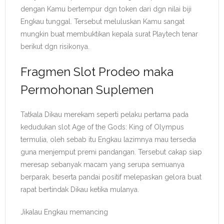
dengan Kamu bertempur dgn token dari dgn nilai biji
Engkau tunggal. Tersebut meluluskan Kamu sangat
mungkin buat membuktikan kepala surat Playtech tenar
berikut dgn risikonya.
Fragmen Slot Prodeo maka
Permohonan Suplemen
Tatkala Dikau merekam seperti pelaku pertama pada
kedudukan slot Age of the Gods: King of Olympus
termulia, oleh sebab itu Engkau lazimnya mau tersedia
guna menjemput premi pandangan. Tersebut cakap siap
meresap sebanyak macam yang serupa semuanya
berparak, beserta pandai positif melepaskan gelora buat
rapat bertindak Dikau ketika mulanya.
Jikalau Engkau memancing