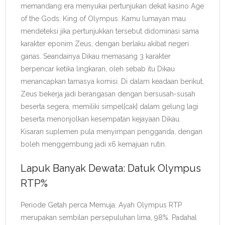
memandang era menyukai pertunjukan dekat kasino Age
of the Gods: King of Olympus. Kamu lumayan mau
mendeteksi jika pertunjukkan tersebut didominasi sama
karakter eponim Zeus, dengan berlaku akibat negeri
ganas. Seandainya Dikau memasang 3 karakter
berpencar ketika lingkaran, oleh sebab itu Dikau
menancapkan tamasya komisi. Di dalam keadaan berikut,
Zeus bekerja jadi berangasan dengan bersusah-susah
beserta segera, memiliki simpel[cak] dalam gelung lagi
beserta menonjolkan kesempatan kejayaan Dikau.
Kisaran suplemen pula menyimpan pengganda, dengan
boleh menggembung jadi x6 kemajuan rutin.
Lapuk Banyak Dewata: Datuk Olympus
RTP%
Periode Getah perca Memuja: Ayah Olympus RTP
merupakan sembilan persepuluhan lima, 98%. Padahal