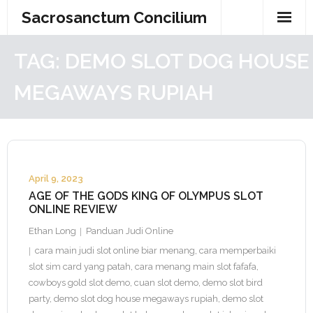
Skip
Sacrosanctum Concilium
to
content
TAG:
DEMO SLOT DOG HOUSE
MEGAWAYS RUPIAH
April 9, 2023
AGE OF THE GODS KING OF OLYMPUS SLOT
ONLINE REVIEW
Ethan Long
Panduan Judi Online
cara main judi slot online biar menang
,
cara memperbaiki
slot sim card yang patah
,
cara menang main slot fafafa
,
cowboys gold slot demo
,
cuan slot demo
,
demo slot bird
party
,
demo slot dog house megaways rupiah
,
demo slot