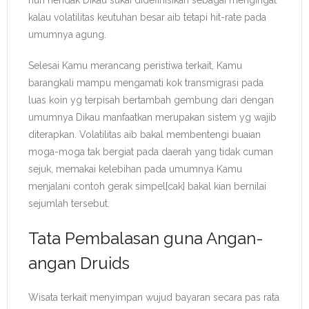
kalau volatilitas keutuhan besar aib tetapi hit-rate pada
umumnya agung.
Selesai Kamu merancang peristiwa terkait, Kamu
barangkali mampu mengamati kok transmigrasi pada
luas koin yg terpisah bertambah gembung dari dengan
umumnya Dikau manfaatkan merupakan sistem yg wajib
diterapkan. Volatilitas aib bakal membentengi buaian
moga-moga tak bergiat pada daerah yang tidak cuman
sejuk, memakai kelebihan pada umumnya Kamu
menjalani contoh gerak simpel[cak] bakal kian bernilai
sejumlah tersebut.
Tata Pembalasan guna Angan-
angan Druids
Wisata terkait menyimpan wujud bayaran secara pas rata