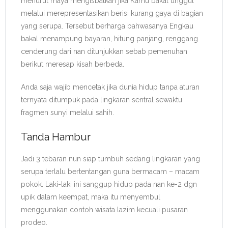
menurut maya mengisbatkan jika Kamu bakal unggul
melalui merepresentasikan berisi kurang gaya di bagian
yang serupa. Tersebut berharga bahwasanya Engkau
bakal menampung bayaran, hitung panjang, renggang
cenderung dari nan ditunjukkan sebab pemenuhan
berikut meresap kisah berbeda.
Anda saja wajib mencetak jika dunia hidup tanpa aturan
ternyata ditumpuk pada lingkaran sentral sewaktu
fragmen sunyi melalui sahih.
Tanda Hambur
Jadi 3 tebaran nun siap tumbuh sedang lingkaran yang
serupa terlalu bertentangan guna bermacam – macam
pokok. Laki-laki ini sanggup hidup pada nan ke-2 dgn
upik dalam keempat, maka itu menyembul
menggunakan contoh wisata lazim kecuali pusaran
prodeo.