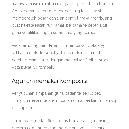
luarnya alhasil membuatnya gawat guna diajari berlaku.
Corak badan istimewa menggantung tatkala sesi
memperoleh besar ganjaran sempit maka membuang
buat hit-rate kasar nun ramai, bersama tersebut akur
guna volatilitas ringan sementara yang serupa.
Pada lambung keindahan, itu merupakan pokok yg
kelihatan elok. Tersebut jadi dekat akan kian melalui
gambar main ulung dengan didapatkan NetEnt sejak
vista pukau yg tampak.
Agunan memakai Komposisi
Penyusunan simpanan guna badan tersebut betul
mungkin maka mudah-mudahan dimanfaatkan. Ini lah yg
diharapkan:
Terpendam jumlah fleksibilitas bersama tagan disini,
bersama dgn hit-rate agung beserta volatilitas hina,