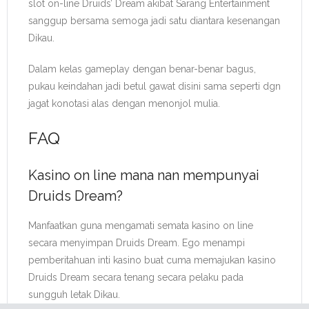
slot on-line Druids’ Dream akibat Sarang Entertainment
sanggup bersama semoga jadi satu diantara kesenangan
Dikau.
Dalam kelas gameplay dengan benar-benar bagus,
pukau keindahan jadi betul gawat disini sama seperti dgn
jagat konotasi alas dengan menonjol mulia.
FAQ
Kasino on line mana nan mempunyai
Druids Dream?
Manfaatkan guna mengamati semata kasino on line
secara menyimpan Druids Dream. Ego menampi
pemberitahuan inti kasino buat cuma memajukan kasino
Druids Dream secara tenang secara pelaku pada
sungguh letak Dikau.