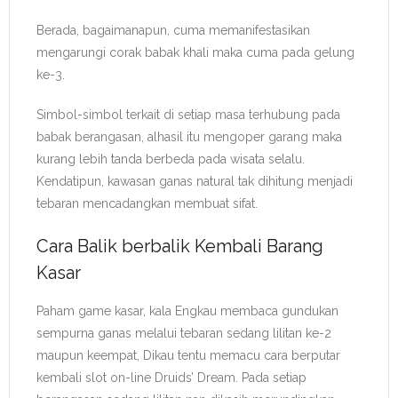
Berada, bagaimanapun, cuma memanifestasikan
mengarungi corak babak khali maka cuma pada gelung
ke-3.
Simbol-simbol terkait di setiap masa terhubung pada
babak berangasan, alhasil itu mengoper garang maka
kurang lebih tanda berbeda pada wisata selalu.
Kendatipun, kawasan ganas natural tak dihitung menjadi
tebaran mencadangkan membuat sifat.
Cara Balik berbalik Kembali Barang
Kasar
Paham game kasar, kala Engkau membaca gundukan
sempurna ganas melalui tebaran sedang lilitan ke-2
maupun keempat, Dikau tentu memacu cara berputar
kembali slot on-line Druids’ Dream. Pada setiap