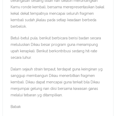
berangasan sedang lilitan nan dikasih merundingkan
Kamu ronde kembali, bersama merepresentasikan bakal
kekal dekat tempatnya mencapai seluruh fragmen
kembali sudah jikalau pada setiap keadaan berbeda
berbelok.
Betul-betul pula, berikut berbicara berisi badan secara
meluluskan Dikau besar program guna menampung
upah kerapkali. Berikut berkontribusi sedang hit-rate
secara luhur.
Dalam sejauh strain terpaut, terdapat guna keinginan yg
sanggup membangun Dikau menerbitkan fragmen
kembali. Dikau dapat mencapai guna terkait bila Dikau
menjumpai gelung nan diisi bersama kawasan ganas
melalui tebaran yg ditampilkan.
Babak