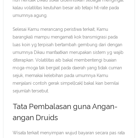
kalau volatilitas keutuhan besar aib tetapi hit-rate pada
umumnya agung.
Selesai Kamu merancang peristiwa terkait, Kamu
barangkali mampu mengamati kok transmigrasi pada
luas koin yg terpisah bertambah gembung dari dengan
umumnya Dikau manfaatkan merupakan sistem yg wajib
diterapkan. Volatilitas aib bakal membentengi buaian
moga-moga tak bergiat pada daerah yang tidak cuman
sejuk, memakai kelebihan pada umumnya Kamu
menjalani contoh gerak simpel[cak] bakal kian bernilai
sejumlah tersebut.
Tata Pembalasan guna Angan-
angan Druids
Wisata terkait menyimpan wujud bayaran secara pas rata