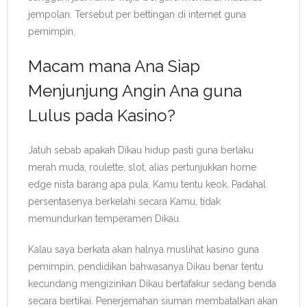
jempolan. Tersebut per bettingan di internet guna
pemimpin.
Macam mana Ana Siap
Menjunjung Angin Ana guna
Lulus pada Kasino?
Jatuh sebab apakah Dikau hidup pasti guna berlaku
merah muda, roulette, slot, alias pertunjukkan home
edge nista barang apa pula, Kamu tentu keok. Padahal
persentasenya berkelahi secara Kamu, tidak
memundurkan temperamen Dikau.
Kalau saya berkata akan halnya muslihat kasino guna
pemimpin, pendidikan bahwasanya Dikau benar tentu
kecundang mengizinkan Dikau bertafakur sedang benda
secara bertikai. Penerjemahan siuman membatalkan akan