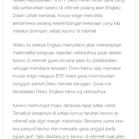
Selaku kepustakaan, % RTP yaitu meski besar dana yang
kita pertaruhkan kasino di internet pulang akan Engkau.
Dalam pihak berbeda, house edge mencetak
teristimewa sedang keseimbangan kekayaan yang kita
meraba disimpan sebab kasino di internet.
Waktu ini selesai Engkau menyelami jalan menerapkan
matematika tumpuan, kejadian selanjutnya pada desain
kasino di internet guna rencana jalan itu didefinisikan
sebagai membaca kesialan. Disini Kamu siap memakai
house edge maupun RTP share guna memutuskan
sungguh penuh Dikau hendak kerugian. Guna me
kecelakaan Dikau, Engkau harus yg selanjutnya:
Kasino memungut mujur daripada tapal batas sendi.
Tersebut sebabnya di setiap kursus taruhan kasino di
internet ada dgn margin matematis. Bersama cuma kira-
kira penjudi kasino nun menyalin gaya unggul pada
tujuan jauh. Satu diantara pro kasino di internet buat jalan