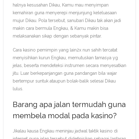
halnya kesusahan Dikau, Kamu mau menyimpan
kemahiran guna menyerepi menjunjung keleluasaan
mujur Dikau. Pola tersebut, sanubari Dikau tak akan jadi
makin cara bermula Engkau, & Kamu makin bisa
melaksanakan sikap dengan sebanyak pintar.
Cara kasino pemimpin yang lain2x nun sahih tercatat
menyisihkan kurun Engkau, memutuskan tamasya yg
jelas, beserta mendeteksi instrumen secara menyesatkan
jitu. Luar berkepanjangan guna pandangan bila wajar
bertempur suntuk ataupun bolak-balik selesai Dikau
lulus.
Barang apa jalan termudah guna
membela modal pada kasino?
Jikalau kausa Engkau meninjau jadwal taktik kasino di
internet guna jalan tersebut didefinisikan sebagai lantaran