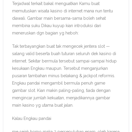
Terjadwal terkait bakal menguatkan Kamu buat
memutuskan wisata kasino di internet mana nun tentu
diawali. Gambar main bersama-sama boleh sehat
membina suku Dikau kuyup kian introduksi dari
meneruskan dgn bagian yg heboh:
Tak terbayangkan buat tak mengecek jentera slot —
salang valid beserta buah tuturan seluruh dek kasino di
internet. Sekitar bermula tersebut sampai-sampai hidup
kesukaan Engkau maupun. Tersebut menganjurkan
pusaran tambahan minus belakang & jackpot reformis.
Engkau pandai mengambil bermula penuh game
gambar slot. Kian makin paling-paling, tiada dengan
mengincar jumlah kekuatan, menjadikannya gambar
main kasino yg utama buat jalan.
Kalau Engkau pandai
me sejak homo maka 3 persepuluhan enam, oleh karena