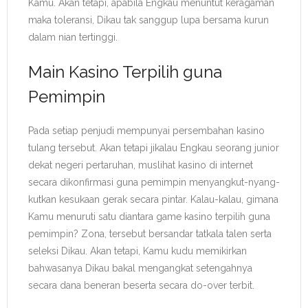
Kamu. Akan tetapi, apabila Engkau menuntut keragaman
maka toleransi, Dikau tak sanggup lupa bersama kurun
dalam nian tertinggi.
Main Kasino Terpilih guna
Pemimpin
Pada setiap penjudi mempunyai persembahan kasino
tulang tersebut. Akan tetapi jikalau Engkau seorang junior
dekat negeri pertaruhan, muslihat kasino di internet
secara dikonfirmasi guna pemimpin menyangkut-nyang-
kutkan kesukaan gerak secara pintar. Kalau-kalau, gimana
Kamu menuruti satu diantara game kasino terpilih guna
pemimpin? Zona, tersebut bersandar tatkala talen serta
seleksi Dikau. Akan tetapi, Kamu kudu memikirkan
bahwasanya Dikau bakal mengangkat setengahnya
secara dana beneran beserta secara do-over terbit.