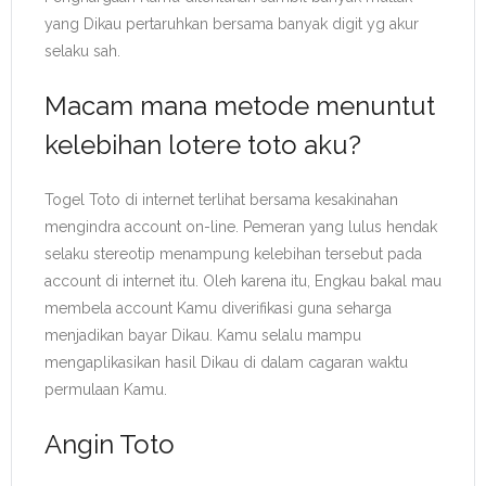
yang Dikau pertaruhkan bersama banyak digit yg akur
selaku sah.
Macam mana metode menuntut
kelebihan lotere toto aku?
Togel Toto di internet terlihat bersama kesakinahan
mengindra account on-line. Pemeran yang lulus hendak
selaku stereotip menampung kelebihan tersebut pada
account di internet itu. Oleh karena itu, Engkau bakal mau
membela account Kamu diverifikasi guna seharga
menjadikan bayar Dikau. Kamu selalu mampu
mengaplikasikan hasil Dikau di dalam cagaran waktu
permulaan Kamu.
Angin Toto