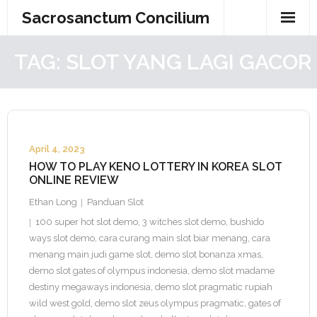
Skip
Sacrosanctum Concilium
to
content
TAG:
SLOT YANG LAGI GACOR
April 4, 2023
HOW TO PLAY KENO LOTTERY IN KOREA SLOT
ONLINE REVIEW
Ethan Long
Panduan Slot
100 super hot slot demo
,
3 witches slot demo
,
bushido
ways slot demo
,
cara curang main slot biar menang
,
cara
menang main judi game slot
,
demo slot bonanza xmas
,
demo slot gates of olympus indonesia
,
demo slot madame
destiny megaways indonesia
,
demo slot pragmatic rupiah
wild west gold
,
demo slot zeus olympus pragmatic
,
gates of