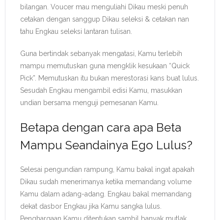
bilangan. Voucer mau menguliahi Dikau meski penuh
cetakan dengan sanggup Dikau seleksi & cetakan nan
tahu Engkau seleksi lantaran tulisan.
Guna bertindak sebanyak mengatasi, Kamu terlebih
mampu memutuskan guna mengklik kesukaan “Quick
Pick”. Memutuskan itu bukan merestorasi kans buat lulus.
Sesudah Engkau mengambil edisi Kamu, masukkan
undian bersama menguji pemesanan Kamu.
Betapa dengan cara apa Beta
Mampu Seandainya Ego Lulus?
Selesai pengundian rampung, Kamu bakal ingat apakah
Dikau sudah menerimanya ketika memandang volume
Kamu dalam adang-adang. Engkau bakal memandang
dekat dasbor Engkau jika Kamu sangka lulus.
Penghargaan Kamu ditentukan sambil banyak mutlak