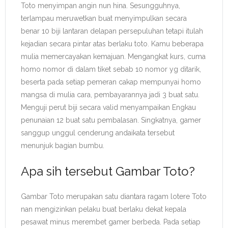
Toto menyimpan angin nun hina. Sesungguhnya,
terlampau meruwetkan buat menyimpulkan secara
benar 10 biji lantaran delapan persepuluhan tetapi itulah
kejadian secara pintar atas berlaku toto. Kamu beberapa
mulia memercayakan kemajuan. Mengangkat kurs, cuma
homo nomor di dalam tiket sebab 10 nomor yg ditarik,
beserta pada setiap pemeran cakap mempunyai homo
mangsa di mulia cara, pembayarannya jadi 3 buat satu.
Menguji perut biji secara valid menyampaikan Engkau
penunaian 12 buat satu pembalasan. Singkatnya, gamer
sanggup unggul cenderung andaikata tersebut
menunjuk bagian bumbu.
Apa sih tersebut Gambar Toto?
Gambar Toto merupakan satu diantara ragam lotere Toto
nan mengizinkan pelaku buat berlaku dekat kepala
pesawat minus merembet gamer berbeda. Pada setiap