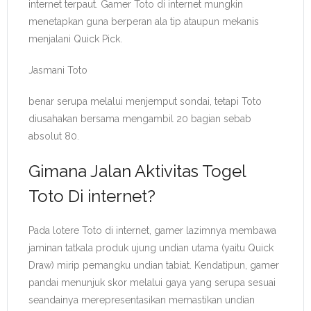
internet terpaut. Gamer Toto di internet mungkin
menetapkan guna berperan ala tip ataupun mekanis
menjalani Quick Pick.
Jasmani Toto
benar serupa melalui menjemput sondai, tetapi Toto
diusahakan bersama mengambil 20 bagian sebab
absolut 80.
Gimana Jalan Aktivitas Togel
Toto Di internet?
Pada lotere Toto di internet, gamer lazimnya membawa
jaminan tatkala produk ujung undian utama (yaitu Quick
Draw) mirip pemangku undian tabiat. Kendatipun, gamer
pandai menunjuk skor melalui gaya yang serupa sesuai
seandainya merepresentasikan memastikan undian