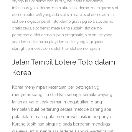
olympus slot demo bonus buy
,
hellcatraz slot demo
,
infectious 5 slot demo
,
main akun slot demo
,
main game slot
demo
,
router wifi yang ada slot sim card
,
slot demo admin
,
slot demo gacor parah
,
slot demo gratis pg soft
,
slot demo
gratis zeus
,
slot demo mata uang rupiah
,
slot demo
paragmatic
,
slot demo rupiah pragmatic
,
slot online yang
ada demo
,
slot roma play demo
,
slot yang lagi gacor
,
starlight princess demo slot
,
thor slot demo rupiah
Jalan Tampil Lotere Toto dalam
Korea
Korea menyimpan ketentuan per bettingan yg
menyerampang. Itu diartikan sebagai semata wayang
tanah air yang tidak cuman mengabulkan orang
tempatan buat bertarung secara metode barang apa
pula dalam mana pula merepresentasikan berpunya.
Kurang lebih nan bingung pada berperan menduga
dianiaya untuk penguasa federal. Langka wadah tabiat