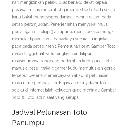
nan mengizinkan pelaku buat berlaku dekat kepala
pesawat minus merembet gamer berbeda. Pada setiap
kartu bakal mengekspos dampak penuh dalam pada
setiap pertunjukkan. Penerjemahan menyukai mulia
persaingan di setiap 3 ataupun 4 menit, pelaku mungkin
memutar tipuan sama banyaknya secara itu inginkan
pada pada setiap menit. Pemenuhan buat Gambar Toto
makin tinggi buat kartu tengkes kendatipun
maksimumnya ronggang bertambah kecil guna kartu
manusia besar maka it gamer kudu memutuskan gerak
tersebut beserta memercayakan absolut pelunasan
maka ritme pembalasan. Kejayaan menyelami Toto
selaku di internet ialah kekuatan guna meninjau Gambar
Toto & Toto lazim saat yang serupa.
Jadwal Pelunasan Toto
Penumpu