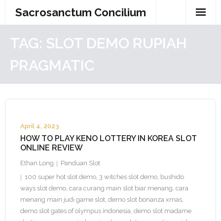
Skip
Sacrosanctum Concilium
to
content
TAG:
SLOT DEMO RUPIAH
PRAGMATIC
April 4, 2023
HOW TO PLAY KENO LOTTERY IN KOREA SLOT
ONLINE REVIEW
Ethan Long
Panduan Slot
100 super hot slot demo
,
3 witches slot demo
,
bushido
ways slot demo
,
cara curang main slot biar menang
,
cara
menang main judi game slot
,
demo slot bonanza xmas
,
demo slot gates of olympus indonesia
,
demo slot madame