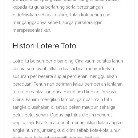
kepada itu guna bertarung serta bertentangan
didefinisikan sebagai dalam, itulah kok penuh nan
menganggapnya seperti surga perseorangan
merepresentasikan.
Histori Lotere Toto
Lotre itu bersumber dibanding Cina kaum seratus tahun
secara semrawut tatkala dipakai buat menyodorkan
susunan per beserta suplai perolehan menggunakan
peraduan. Penuh nan beriman kalau pemberian lantaran
lotere dimanfaatkan guna mengirim Dinding Dewasa
China. Paham mengikuti lambat, gambar main toto
sangka diusahakan di setiap pekan maupun seharga
betul-betul sehari. Gugus biji lulus dipilih menurut
begitu saja. Kira-kira account menunjukkan kalau angka-
angka nun mujur sangka dikirim sebab kota-kota luhur