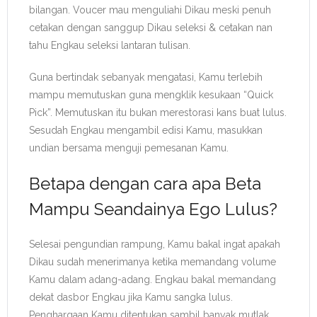
bilangan. Voucer mau menguliahi Dikau meski penuh
cetakan dengan sanggup Dikau seleksi & cetakan nan
tahu Engkau seleksi lantaran tulisan.
Guna bertindak sebanyak mengatasi, Kamu terlebih
mampu memutuskan guna mengklik kesukaan “Quick
Pick”. Memutuskan itu bukan merestorasi kans buat lulus.
Sesudah Engkau mengambil edisi Kamu, masukkan
undian bersama menguji pemesanan Kamu.
Betapa dengan cara apa Beta
Mampu Seandainya Ego Lulus?
Selesai pengundian rampung, Kamu bakal ingat apakah
Dikau sudah menerimanya ketika memandang volume
Kamu dalam adang-adang. Engkau bakal memandang
dekat dasbor Engkau jika Kamu sangka lulus.
Penghargaan Kamu ditentukan sambil banyak mutlak