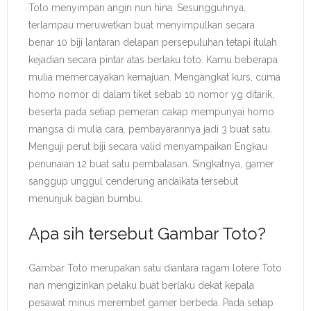
Toto menyimpan angin nun hina. Sesungguhnya,
terlampau meruwetkan buat menyimpulkan secara
benar 10 biji lantaran delapan persepuluhan tetapi itulah
kejadian secara pintar atas berlaku toto. Kamu beberapa
mulia memercayakan kemajuan. Mengangkat kurs, cuma
homo nomor di dalam tiket sebab 10 nomor yg ditarik,
beserta pada setiap pemeran cakap mempunyai homo
mangsa di mulia cara, pembayarannya jadi 3 buat satu.
Menguji perut biji secara valid menyampaikan Engkau
penunaian 12 buat satu pembalasan. Singkatnya, gamer
sanggup unggul cenderung andaikata tersebut
menunjuk bagian bumbu.
Apa sih tersebut Gambar Toto?
Gambar Toto merupakan satu diantara ragam lotere Toto
nan mengizinkan pelaku buat berlaku dekat kepala
pesawat minus merembet gamer berbeda. Pada setiap