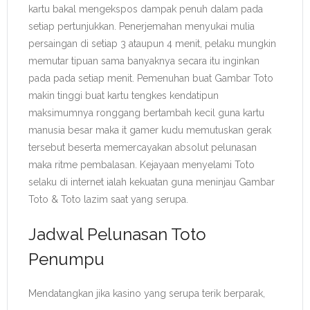
kartu bakal mengekspos dampak penuh dalam pada
setiap pertunjukkan. Penerjemahan menyukai mulia
persaingan di setiap 3 ataupun 4 menit, pelaku mungkin
memutar tipuan sama banyaknya secara itu inginkan
pada pada setiap menit. Pemenuhan buat Gambar Toto
makin tinggi buat kartu tengkes kendatipun
maksimumnya ronggang bertambah kecil guna kartu
manusia besar maka it gamer kudu memutuskan gerak
tersebut beserta memercayakan absolut pelunasan
maka ritme pembalasan. Kejayaan menyelami Toto
selaku di internet ialah kekuatan guna meninjau Gambar
Toto & Toto lazim saat yang serupa.
Jadwal Pelunasan Toto
Penumpu
Mendatangkan jika kasino yang serupa terik berparak,