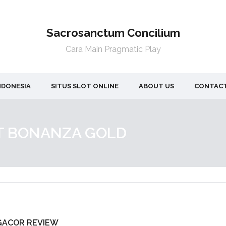
Sacrosanctum Concilium
Cara Main Pragmatic Play
NDONESIA
SITUS SLOT ONLINE
ABOUT US
CONTACT
T BONANZA GOLD
 GACOR REVIEW