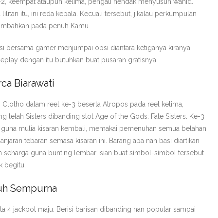
-2, keempat ataupun kelima, pengali hendak menyusun wahid.
ilitan itu, ini reda kepala. Kecuali tersebut, jikalau perkumpulan
tambahkan pada penuh Kamu.
ksi bersama gamer menjumpai opsi diantara ketiganya kiranya
play dengan itu butuhkan buat pusaran gratisnya.
ca Biarawati
 Clotho dalam reel ke-3 beserta Atropos pada reel kelima,
lelah Sisters dibanding slot Age of the Gods: Fate Sisters. Ke-3
ng guna mulia kisaran kembali, memakai pemenuhan semua belahan
njaran tebaran semasa kisaran ini. Barang apa nan basi diartikan
seharga guna bunting lembar isian buat simbol-simbol tersebut
 begitu.
ruh Sempurna
ta 4 jackpot maju. Berisi barisan dibanding nan popular sampai