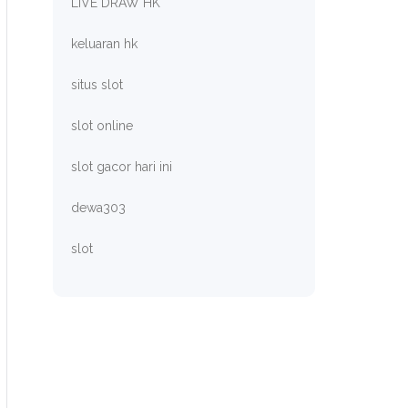
LIVE DRAW HK
keluaran hk
situs slot
slot online
slot gacor hari ini
dewa303
slot