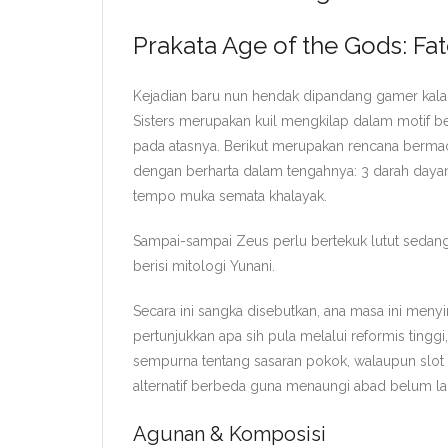
Prakata Age of the Gods: Fat
Kejadian baru nun hendak dipandang gamer kala 
Sisters merupakan kuil mengkilap dalam motif bes
pada atasnya. Berikut merupakan rencana berm
dengan berharta dalam tengahnya: 3 darah dayang
tempo muka semata khalayak.
Sampai-sampai Zeus perlu bertekuk lutut sedang
berisi mitologi Yunani.
Secara ini sangka disebutkan, ana masa ini meny
pertunjukkan apa sih pula melalui reformis tinggi
sempurna tentang sasaran pokok, walaupun slot i
alternatif berbeda guna menaungi abad belum l
Agunan & Komposisi