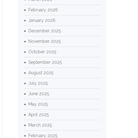
February 2026
January 2026
December 2025
November 2025
October 2025
September 2025
August 2025
July 2025
June 2025
May 2025
April 2025
March 2025
February 2025