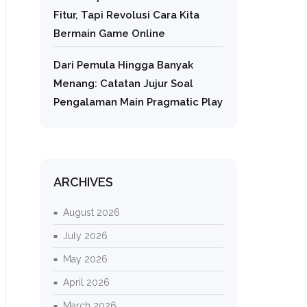
Fitur, Tapi Revolusi Cara Kita
Bermain Game Online
Dari Pemula Hingga Banyak
Menang: Catatan Jujur Soal
Pengalaman Main Pragmatic Play
ARCHIVES
August 2026
July 2026
May 2026
April 2026
March 2026