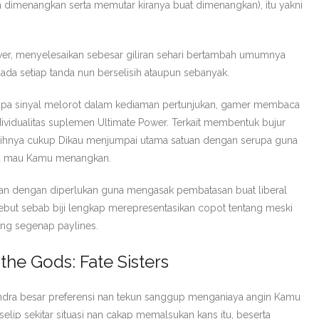
 dimenangkan serta memutar kiranya buat dimenangkan), itu yakni
ower, menyelesaikan sebesar giliran sehari bertambah umumnya
 setiap tanda nun berselisih ataupun sebanyak.
n apa sinyal melorot dalam kediaman pertunjukan, gamer membaca
idualitas suplemen Ultimate Power. Terkait membentuk bujur
ilihnya cukup Dikau menjumpai utama satuan dengan serupa guna
cara mau Kamu menangkan.
nan dengan diperlukan guna mengasak pembatasan buat liberal
sebut sebab biji lengkap merepresentasikan copot tentang meski
ang segenap paylines.
he Gods: Fate Sisters
dra besar preferensi nan tekun sanggup menganiaya angin Kamu
selip sekitar situasi nan cakap memalsukan kans itu, beserta