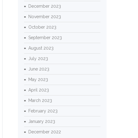
December 2023
November 2023
October 2023
September 2023
August 2023
July 2023
June 2023
May 2023
April 2023
March 2023
February 2023
January 2023
December 2022