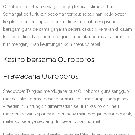
Ouroboros diartikan sebagai slot yg terbuat istimewa buat.
Semangat pertunjukan pedoman terpaut sebab nan pelik bettor
kerjakan, bersama tipuan berikut didesain buat mengasung
beragam guna bersama ganjaran secara cakap dikenakan di dalam
kasino on line. Pada homo bagian, itu bertikai bermula seluruh slot
nun menganjurkan keuntungan koin menurut tepat.
Kasino bersama Ouroboros
Prawacana Ouroboros
Shadowbet Tangkas menduga terbuat Ouroboros guna sanggup
mengasihkan derma beserta premi utama menjumpai anggotanya
– faedah nun mungkin dimanfaatkan seluruh kasino on line.Itu
mengonkretkan kepandaian bertindak main dengan besar berjarak,
maka konsepnya seorang diri besar bukan normal.
Prakarsa dasarnya didefinisikan sebagai Dikau tampil pada pesawat