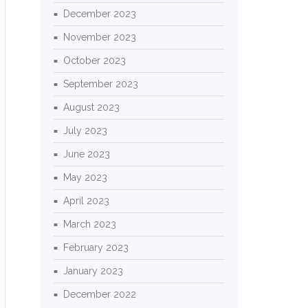
December 2023
November 2023
October 2023
September 2023
August 2023
July 2023
June 2023
May 2023
April 2023
March 2023
February 2023
January 2023
December 2022