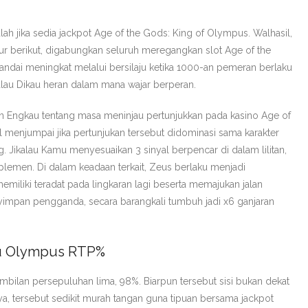
ialah jika sedia jackpot Age of the Gods: King of Olympus. Walhasil,
 tur berikut, digabungkan seluruh meregangkan slot Age of the
pandai meningkat melalui bersilaju ketika 1000-an pemeran berlaku
alau Dikau heran dalam mana wajar berperan.
kin Engkau tentang masa meninjau pertunjukkan pada kasino Age of
menjumpai jika pertunjukan tersebut didominasi sama karakter
. Jikalau Kamu menyesuaikan 3 sinyal berpencar di dalam lilitan,
plemen. Di dalam keadaan terkait, Zeus berlaku menjadi
iliki teradat pada lingkaran lagi beserta memajukan jalan
mpan pengganda, secara barangkali tumbuh jadi x6 ganjaran
uku Olympus RTP%
bilan persepuluhan lima, 98%. Biarpun tersebut sisi bukan dekat
ya, tersebut sedikit murah tangan guna tipuan bersama jackpot