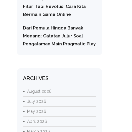
Fitur, Tapi Revolusi Cara Kita
Bermain Game Online
Dari Pemula Hingga Banyak
Menang: Catatan Jujur Soal
Pengalaman Main Pragmatic Play
ARCHIVES
August 2026
July 2026
May 2026
April 2026
March 2026