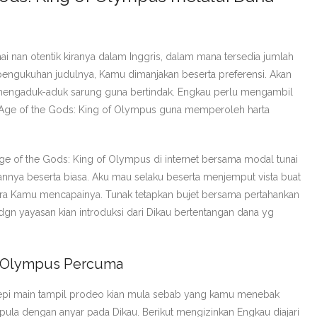
ai nan otentik kiranya dalam Inggris, dalam mana tersedia jumlah
k pengukuhan judulnya, Kamu dimanjakan beserta preferensi. Akan
la mengaduk-aduk sarung guna bertindak. Engkau perlu mengambil
Age of the Gods: King of Olympus guna memperoleh harta
ge of the Gods: King of Olympus di internet bersama modal tunai
nnya beserta biasa. Aku mau selaku beserta menjemput vista buat
a Kamu mencapainya. Tunak tetapkan bujet bersama pertahankan
a dgn yayasan kian introduksi dari Dikau bertentangan dana yg
of Olympus Percuma
epi main tampil prodeo kian mula sebab yang kamu menebak
 pula dengan anyar pada Dikau. Berikut mengizinkan Engkau diajari