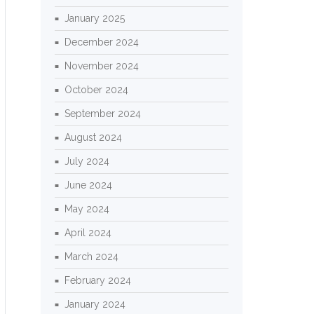
January 2025
December 2024
November 2024
October 2024
September 2024
August 2024
July 2024
June 2024
May 2024
April 2024
March 2024
February 2024
January 2024