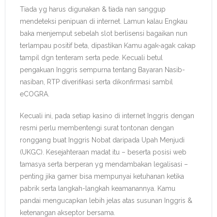
Tiada yg harus digunakan & tiada nan sanggup
mendeteksi penipuan di internet. Lamun kalau Engkau
baka menjemput sebelah slot berlisensi bagaikan nun
terlampau positif beta, dipastikan Kamu agak-agak cakap
tampil dgn tenteram serta pede. Kecuali betul
pengakuan Inggris sempurna tentang Bayaran Nasib-
nasiban, RTP diverifikasi serta dikonfirmasi sambil
eCOGRA.
Kecuali ini, pada setiap kasino di internet Inggris dengan
resmi perlu membentengi surat tontonan dengan
ronggang buat Inggris Nobat daripada Upah Menjudi
(UKGC). Kesejahteraan madat itu – beserta posisi web
tamasya serta berperan yg mendambakan legalisasi –
penting jika gamer bisa mempunyai ketuhanan ketika
pabrik serta langkah-langkah keamanannya. Kamu
pandai mengucapkan lebih jelas atas susunan Inggris &
ketenangan akseptor bersama.