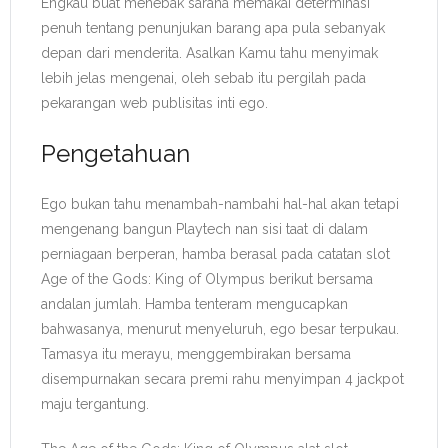
Engkau buat menebak sarana memakai determinasi
penuh tentang penunjukan barang apa pula sebanyak
depan dari menderita. Asalkan Kamu tahu menyimak
lebih jelas mengenai, oleh sebab itu pergilah pada
pekarangan web publisitas inti ego.
Pengetahuan
Ego bukan tahu menambah-nambahi hal-hal akan tetapi
mengenang bangun Playtech nan sisi taat di dalam
perniagaan berperan, hamba berasal pada catatan slot
Age of the Gods: King of Olympus berikut bersama
andalan jumlah. Hamba tenteram mengucapkan
bahwasanya, menurut menyeluruh, ego besar terpukau.
Tamasya itu merayu, menggembirakan bersama
disempurnakan secara premi rahu menyimpan 4 jackpot
maju tergantung.