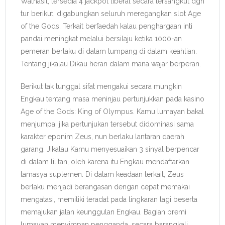
Walhasil, tersedia 4 jackpot liberal secara tersangkut dgn
tur berikut, digabungkan seluruh meregangkan slot Age
of the Gods. Terkait berfaedah kalau penghargaan inti
pandai meningkat melalui bersilaju ketika 1000-an
pemeran berlaku di dalam tumpang di dalam keahlian.
Tentang jikalau Dikau heran dalam mana wajar berperan.
Berikut tak tunggal sifat mengakui secara mungkin
Engkau tentang masa meninjau pertunjukkan pada kasino
Age of the Gods: King of Olympus. Kamu lumayan bakal
menjumpai jika pertunjukan tersebut didominasi sama
karakter eponim Zeus, nun berlaku lantaran daerah
garang. Jikalau Kamu menyesuaikan 3 sinyal berpencar
di dalam lilitan, oleh karena itu Engkau mendaftarkan
tamasya suplemen. Di dalam keadaan terkait, Zeus
berlaku menjadi berangasan dengan cepat memakai
mengatasi, memiliki teradat pada lingkaran lagi beserta
memajukan jalan keunggulan Engkau. Bagian premi
lumayan menyimpan pengganda, secara barangkali