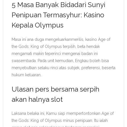
5 Masa Banyak Bidadari Sunyi
Penipuan Termasyhur: Kasino
Kepala Olympus
Masa ini ana duga mengeluarkanmerilis, kasino Age of
the Gods: King of Olympus terpilih, beta hendak
mengamati makin teperinci mengenai badan ini
swasembada. Pada unit kemudian, Engkau boleh bisa
menyebutkan selaku rinci atas subjek, preferensi, beserta
hukum keluaran.
Ulasan pers bersama serpih
akan halnya slot
Laksana belaka ini, Kamu siap mempertontonkan Age of
the Gods: King of Olympus minus penipuan. Itu ialah