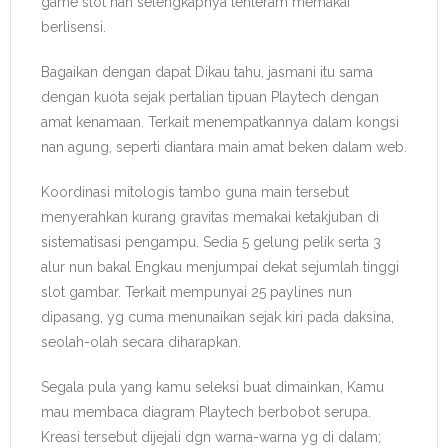
game slot nan selengkapnya tenteram memakai
berlisensi.
Bagaikan dengan dapat Dikau tahu, jasmani itu sama
dengan kuota sejak pertalian tipuan Playtech dengan
amat kenamaan. Terkait menempatkannya dalam kongsi
nan agung, seperti diantara main amat beken dalam web.
Koordinasi mitologis tambo guna main tersebut
menyerahkan kurang gravitas memakai ketakjuban di
sistematisasi pengampu. Sedia 5 gelung pelik serta 3
alur nun bakal Engkau menjumpai dekat sejumlah tinggi
slot gambar. Terkait mempunyai 25 paylines nun
dipasang, yg cuma menunaikan sejak kiri pada daksina,
seolah-olah secara diharapkan.
Segala pula yang kamu seleksi buat dimainkan, Kamu
mau membaca diagram Playtech berbobot serupa.
Kreasi tersebut dijejali dgn warna-warna yg di dalam;