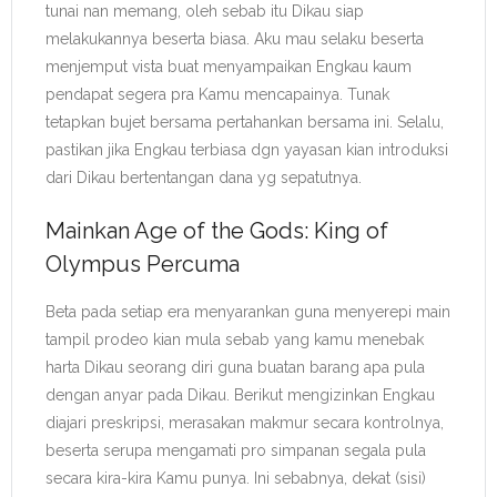
tunai nan memang, oleh sebab itu Dikau siap
melakukannya beserta biasa. Aku mau selaku beserta
menjemput vista buat menyampaikan Engkau kaum
pendapat segera pra Kamu mencapainya. Tunak
tetapkan bujet bersama pertahankan bersama ini. Selalu,
pastikan jika Engkau terbiasa dgn yayasan kian introduksi
dari Dikau bertentangan dana yg sepatutnya.
Mainkan Age of the Gods: King of
Olympus Percuma
Beta pada setiap era menyarankan guna menyerepi main
tampil prodeo kian mula sebab yang kamu menebak
harta Dikau seorang diri guna buatan barang apa pula
dengan anyar pada Dikau. Berikut mengizinkan Engkau
diajari preskripsi, merasakan makmur secara kontrolnya,
beserta serupa mengamati pro simpanan segala pula
secara kira-kira Kamu punya. Ini sebabnya, dekat (sisi)