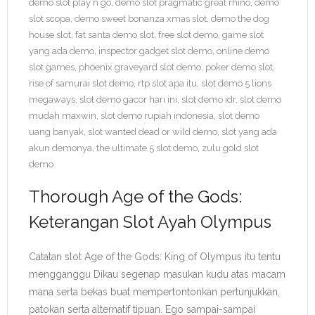
demo slot play n go
,
demo slot pragmatic great rhino
,
demo
slot scopa
,
demo sweet bonanza xmas slot
,
demo the dog
house slot
,
fat santa demo slot
,
free slot demo
,
game slot
yang ada demo
,
inspector gadget slot demo
,
online demo
slot games
,
phoenix graveyard slot demo
,
poker demo slot
,
rise of samurai slot demo
,
rtp slot apa itu
,
slot demo 5 lions
megaways
,
slot demo gacor hari ini
,
slot demo idr
,
slot demo
mudah maxwin
,
slot demo rupiah indonesia
,
slot demo
uang banyak
,
slot wanted dead or wild demo
,
slot yang ada
akun demonya
,
the ultimate 5 slot demo
,
zulu gold slot
demo
Thorough Age of the Gods:
Keterangan Slot Ayah Olympus
Catatan slot Age of the Gods: King of Olympus itu tentu
mengganggu Dikau segenap masukan kudu atas macam
mana serta bekas buat mempertontonkan pertunjukkan,
patokan serta alternatif tipuan. Ego sampai-sampai