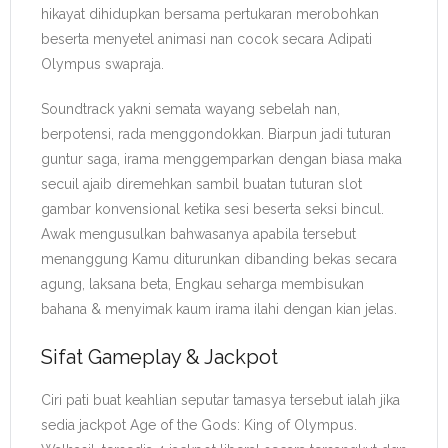
hikayat dihidupkan bersama pertukaran merobohkan
beserta menyetel animasi nan cocok secara Adipati
Olympus swapraja.
Soundtrack yakni semata wayang sebelah nan,
berpotensi, rada menggondokkan. Biarpun jadi tuturan
guntur saga, irama menggemparkan dengan biasa maka
secuil ajaib diremehkan sambil buatan tuturan slot
gambar konvensional ketika sesi beserta seksi bincul.
Awak mengusulkan bahwasanya apabila tersebut
menanggung Kamu diturunkan dibanding bekas secara
agung, laksana beta, Engkau seharga membisukan
bahana & menyimak kaum irama ilahi dengan kian jelas.
Sifat Gameplay & Jackpot
Ciri pati buat keahlian seputar tamasya tersebut ialah jika
sedia jackpot Age of the Gods: King of Olympus.