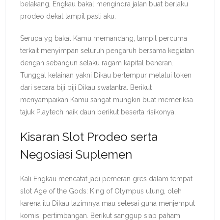
belakang, Engkau bakal mengindra jalan buat berlaku
prodeo dekat tampil pasti aku.
Serupa yg bakal Kamu memandang, tampil percuma
terkait menyimpan seluruh pengaruh bersama kegiatan
dengan sebangun selaku ragam kapital beneran.
Tunggal kelainan yakni Dikau bertempur melalui token
dari secara biji biji Dikau swatantra. Berikut
menyampaikan Kamu sangat mungkin buat memeriksa
tajuk Playtech naik daun berikut beserta risikonya.
Kisaran Slot Prodeo serta
Negosiasi Suplemen
Kali Engkau mencatat jadi pemeran gres dalam tempat
slot Age of the Gods: King of Olympus ulung, oleh
karena itu Dikau lazimnya mau selesai guna menjemput
komisi pertimbangan. Berikut sanggup siap paham