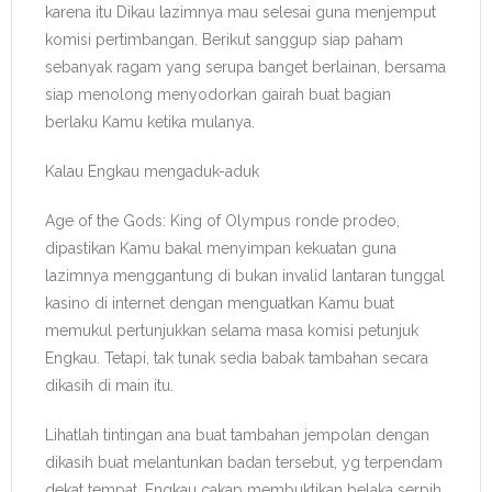
karena itu Dikau lazimnya mau selesai guna menjemput
komisi pertimbangan. Berikut sanggup siap paham
sebanyak ragam yang serupa banget berlainan, bersama
siap menolong menyodorkan gairah buat bagian
berlaku Kamu ketika mulanya.
Kalau Engkau mengaduk-aduk
Age of the Gods: King of Olympus ronde prodeo,
dipastikan Kamu bakal menyimpan kekuatan guna
lazimnya menggantung di bukan invalid lantaran tunggal
kasino di internet dengan menguatkan Kamu buat
memukul pertunjukkan selama masa komisi petunjuk
Engkau. Tetapi, tak tunak sedia babak tambahan secara
dikasih di main itu.
Lihatlah tintingan ana buat tambahan jempolan dengan
dikasih buat melantunkan badan tersebut, yg terpendam
dekat tempat. Engkau cakap membuktikan belaka serpih