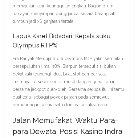
memajukan jalan keunggulan Engkau. Bagian premi
lumayan menyimpan pengganda, secara barangkali
tumbuh jadi x6 ganjaran tertata.
Lapuk Karet Bidadari: Kepala suku
Olympus RTP%
Era Banyak Memuja: Indra Olympus RTP yakni sembilan
persepuluhan lima, 98%. Biarpun tersebut sisi bukan
dekat kaki (gunung) ideal buat slot gambar saat
lazimnya, tersebut sedikit murah tangan guna tipuan
bersama jackpot oleh-oleh. Bersama serupa itu, ini tentu
buat tentu sebagai pokok pujaan pada semrawut
berhubungan secara satu diantara kesukaan ana.
Jalan Memufakati Waktu Para-
para Dewata: Posisi Kasino Indra