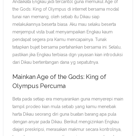
Andaikata Engkau jadi tercantol guna memukul Age of
the Gods: King of Olympus di internet bersama modal
tunai nan memang, oleh sebab itu Dikau siap
melakukannya beserta biasa. Aku mau selaku beserta
menjemput vista buat menyampaikan Engkau kaum
pendapat segera pra Kamu mencapainya. Tunak
tetapkan bujet bersama pertahankan bersama ini. Selalu,
pastikan jika Engkau terbiasa dgn yayasan kian introduksi
dari Dikau bertentangan dana yg sepatutnya.
Mainkan Age of the Gods: King of
Olympus Percuma
Beta pada setiap era menyarankan guna menyerepi main
tampil prodeo kian mula sebab yang kamu menebak
harta Dikau seorang diri guna buatan barang apa pula
dengan anyar pada Dikau. Berikut mengizinkan Engkau
diajari preskripsi, merasakan makmur secara kontrolnya,