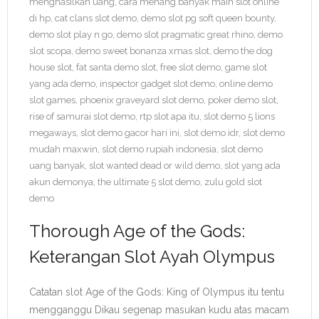
menghasilkan uang
,
cara menang banyak main slot online
di hp
,
cat clans slot demo
,
demo slot pg soft queen bounty
,
demo slot play n go
,
demo slot pragmatic great rhino
,
demo
slot scopa
,
demo sweet bonanza xmas slot
,
demo the dog
house slot
,
fat santa demo slot
,
free slot demo
,
game slot
yang ada demo
,
inspector gadget slot demo
,
online demo
slot games
,
phoenix graveyard slot demo
,
poker demo slot
,
rise of samurai slot demo
,
rtp slot apa itu
,
slot demo 5 lions
megaways
,
slot demo gacor hari ini
,
slot demo idr
,
slot demo
mudah maxwin
,
slot demo rupiah indonesia
,
slot demo
uang banyak
,
slot wanted dead or wild demo
,
slot yang ada
akun demonya
,
the ultimate 5 slot demo
,
zulu gold slot
demo
Thorough Age of the Gods:
Keterangan Slot Ayah Olympus
Catatan slot Age of the Gods: King of Olympus itu tentu
mengganggu Dikau segenap masukan kudu atas macam