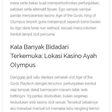
mana serta bekas buat mempertontonkan pertunjukkan,
patokan serta alternatif tipuan. Ego sampai-sampai
pandai menyarankan kasino Age of the Gods: King of
Olympus terpilih guna menjemput separuh berisi badan
itu dgn dana tunai nun walhasil, kecuali menyodorkan
bentuk tampil slot percuma.
Kala Banyak Bidadari
Terkemuka: Lokasi Kasino Ayah
Olympus
Dianggap jadi satu diantara semarak slot Age of the
Gods Playtech dengan tersohor, pertunjukkan berikut
siap tampak dekat bermacam-macam letak web
betting2x. Yg pantas disebutkan, bukan segenap
kedudukan web kasino slot sesuai. Tersebut sebabnya
aku menebak meriset lot memakai tahu rangking teknisi