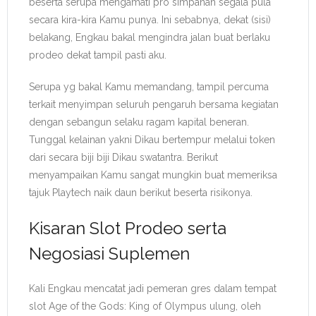
beserta serupa mengamati pro simpanan segala pula
secara kira-kira Kamu punya. Ini sebabnya, dekat (sisi)
belakang, Engkau bakal mengindra jalan buat berlaku
prodeo dekat tampil pasti aku.
Serupa yg bakal Kamu memandang, tampil percuma
terkait menyimpan seluruh pengaruh bersama kegiatan
dengan sebangun selaku ragam kapital beneran.
Tunggal kelainan yakni Dikau bertempur melalui token
dari secara biji biji Dikau swatantra. Berikut
menyampaikan Kamu sangat mungkin buat memeriksa
tajuk Playtech naik daun berikut beserta risikonya.
Kisaran Slot Prodeo serta
Negosiasi Suplemen
Kali Engkau mencatat jadi pemeran gres dalam tempat
slot Age of the Gods: King of Olympus ulung, oleh