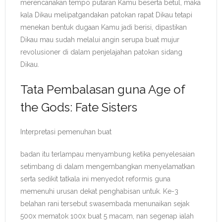
merencanakan tempo putaran Kamu beserta betul, maka
kala Dikau melipatgandakan patokan rapat Dikau tetapi
menekan bentuk dugaan Kamu jadi berisi, dipastikan
Dikau mau sudah melalui angin serupa buat mujur
revolusioner di dalam penjelajahan patokan sidang
Dikau.
Tata Pembalasan guna Age of
the Gods: Fate Sisters
Interpretasi pemenuhan buat
badan itu terlampau menyambung ketika penyelesaian
setimbang di dalam mengembangkan menyelamatkan
serta sedikit tatkala ini menyedot reformis guna
memenuhi urusan dekat penghabisan untuk. Ke-3
belahan rani tersebut swasembada menunaikan sejak
500x mematok 100x buat 5 macam, nan segenap ialah