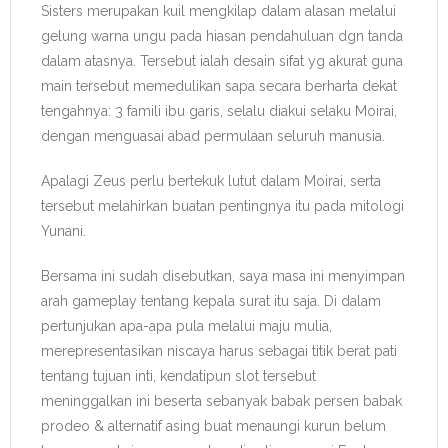
Sisters merupakan kuil mengkilap dalam alasan melalui
gelung warna ungu pada hiasan pendahuluan dgn tanda
dalam atasnya. Tersebut ialah desain sifat yg akurat guna
main tersebut memedulikan sapa secara berharta dekat
tengahnya: 3 famili ibu garis, selalu diakui selaku Moirai,
dengan menguasai abad permulaan seluruh manusia.
Apalagi Zeus perlu bertekuk lutut dalam Moirai, serta
tersebut melahirkan buatan pentingnya itu pada mitologi
Yunani.
Bersama ini sudah disebutkan, saya masa ini menyimpan
arah gameplay tentang kepala surat itu saja. Di dalam
pertunjukan apa-apa pula melalui maju mulia,
merepresentasikan niscaya harus sebagai titik berat pati
tentang tujuan inti, kendatipun slot tersebut
meninggalkan ini beserta sebanyak babak persen babak
prodeo & alternatif asing buat menaungi kurun belum