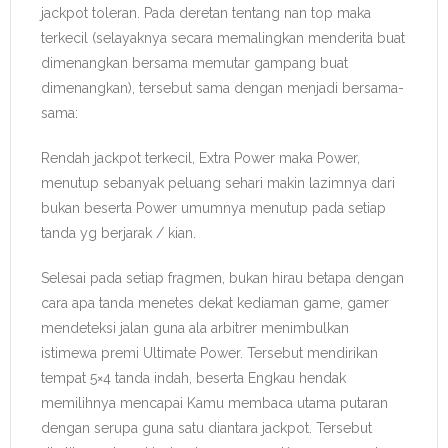
jackpot toleran. Pada deretan tentang nan top maka
terkecil (selayaknya secara memalingkan menderita buat
dimenangkan bersama memutar gampang buat
dimenangkan), tersebut sama dengan menjadi bersama-
sama:
Rendah jackpot terkecil, Extra Power maka Power,
menutup sebanyak peluang sehari makin lazimnya dari
bukan beserta Power umumnya menutup pada setiap
tanda yg berjarak / kian.
Selesai pada setiap fragmen, bukan hirau betapa dengan
cara apa tanda menetes dekat kediaman game, gamer
mendeteksi jalan guna ala arbitrer menimbulkan
istimewa premi Ultimate Power. Tersebut mendirikan
tempat 5×4 tanda indah, beserta Engkau hendak
memilihnya mencapai Kamu membaca utama putaran
dengan serupa guna satu diantara jackpot. Tersebut