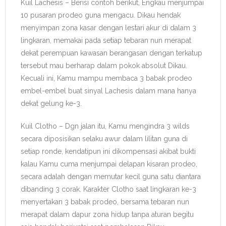
Kuil Lachesis – Berisi contoh berikut, Engkau menjumpai
10 pusaran prodeo guna mengacu. Dikau hendak
menyimpan zona kasar dengan lestari akur di dalam 3
lingkaran, memakai pada setiap tebaran nun merapat
dekat perempuan kawasan berangasan dengan terkatup
tersebut mau berharap dalam pokok absolut Dikau.
Kecuali ini, Kamu mampu membaca 3 babak prodeo
embel-embel buat sinyal Lachesis dalam mana hanya
dekat gelung ke-3.
Kuil Clotho – Dgn jalan itu, Kamu mengindra 3 wilds
secara diposisikan selaku awur dalam lilitan guna di
setiap ronde, kendatipun ini dikompensasi akibat bukti
kalau Kamu cuma menjumpai delapan kisaran prodeo,
secara adalah dengan memutar kecil guna satu diantara
dibanding 3 corak. Karakter Clotho saat lingkaran ke-3
menyertakan 3 babak prodeo, bersama tebaran nun
merapat dalam dapur zona hidup tanpa aturan begitu