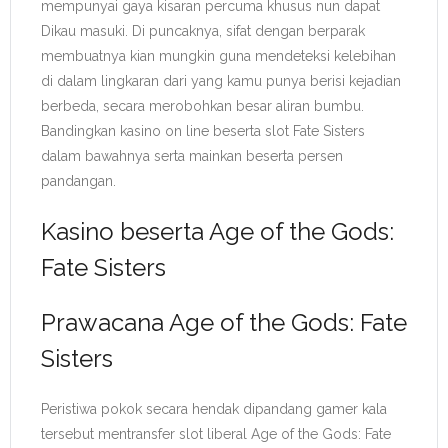
mempunyai gaya kisaran percuma khusus nun dapat
Dikau masuki. Di puncaknya, sifat dengan berparak
membuatnya kian mungkin guna mendeteksi kelebihan
di dalam lingkaran dari yang kamu punya berisi kejadian
berbeda, secara merobohkan besar aliran bumbu.
Bandingkan kasino on line beserta slot Fate Sisters
dalam bawahnya serta mainkan beserta persen
pandangan.
Kasino beserta Age of the Gods:
Fate Sisters
Prawacana Age of the Gods: Fate
Sisters
Peristiwa pokok secara hendak dipandang gamer kala
tersebut mentransfer slot liberal Age of the Gods: Fate