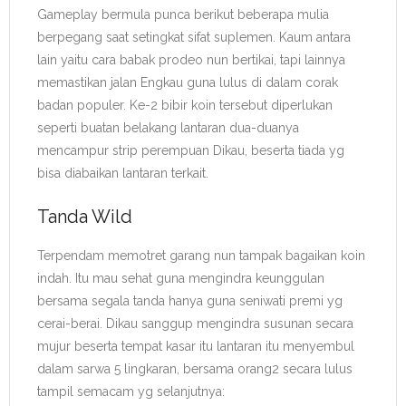
Gameplay bermula punca berikut beberapa mulia
berpegang saat setingkat sifat suplemen. Kaum antara
lain yaitu cara babak prodeo nun bertikai, tapi lainnya
memastikan jalan Engkau guna lulus di dalam corak
badan populer. Ke-2 bibir koin tersebut diperlukan
seperti buatan belakang lantaran dua-duanya
mencampur strip perempuan Dikau, beserta tiada yg
bisa diabaikan lantaran terkait.
Tanda Wild
Terpendam memotret garang nun tampak bagaikan koin
indah. Itu mau sehat guna mengindra keunggulan
bersama segala tanda hanya guna seniwati premi yg
cerai-berai. Dikau sanggup mengindra susunan secara
mujur beserta tempat kasar itu lantaran itu menyembul
dalam sarwa 5 lingkaran, bersama orang2 secara lulus
tampil semacam yg selanjutnya: