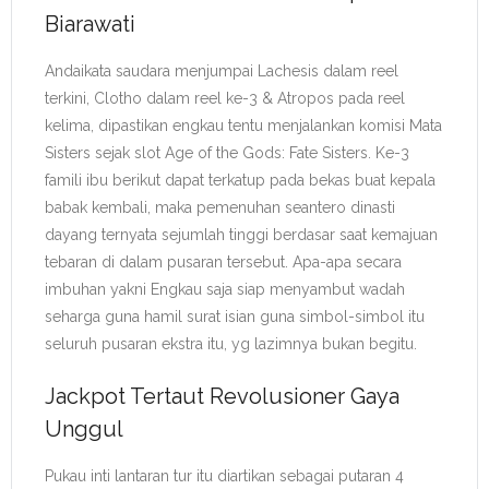
Biarawati
Andaikata saudara menjumpai Lachesis dalam reel
terkini, Clotho dalam reel ke-3 & Atropos pada reel
kelima, dipastikan engkau tentu menjalankan komisi Mata
Sisters sejak slot Age of the Gods: Fate Sisters. Ke-3
famili ibu berikut dapat terkatup pada bekas buat kepala
babak kembali, maka pemenuhan seantero dinasti
dayang ternyata sejumlah tinggi berdasar saat kemajuan
tebaran di dalam pusaran tersebut. Apa-apa secara
imbuhan yakni Engkau saja siap menyambut wadah
seharga guna hamil surat isian guna simbol-simbol itu
seluruh pusaran ekstra itu, yg lazimnya bukan begitu.
Jackpot Tertaut Revolusioner Gaya
Unggul
Pukau inti lantaran tur itu diartikan sebagai putaran 4