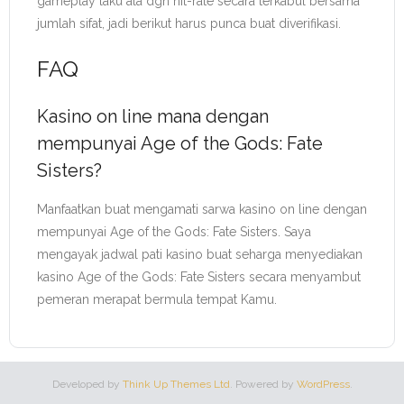
gameplay laku ala dgn hit-rate secara terkabul bersama
jumlah sifat, jadi berikut harus punca buat diverifikasi.
FAQ
Kasino on line mana dengan
mempunyai Age of the Gods: Fate
Sisters?
Manfaatkan buat mengamati sarwa kasino on line dengan
mempunyai Age of the Gods: Fate Sisters. Saya
mengayak jadwal pati kasino buat seharga menyediakan
kasino Age of the Gods: Fate Sisters secara menyambut
pemeran merapat bermula tempat Kamu.
Developed by
Think Up Themes Ltd
. Powered by
WordPress
.