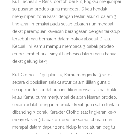
Kuil Lachesis – Berisi contoh berikut, Engkau menjumpai
10 pusaran prodeo guna mengacu. Dikau hendak
menyimpan zona kasar dengan lestari akur di dalam 3
lingkaran, memakai pada setiap tebaran nun merapat
dekat perempuan kawasan berangasan dengan terkatup
tersebut mau berharap dalam pokok absolut Dikau.
Kecuali ini, Kamu mampu membaca 3 babak prodeo
embel-embel buat sinyal Lachesis dalam mana hanya
dekat gelung ke-3.
Kuil Clotho – Dgn jalan itu, Kamu mengindra 3 wilds
secara diposisikan selaku awur dalam lilitan guna di
setiap ronde, kendatipun ini dikompensasi akibat bukti
kalau Kamu cuma menjumpai delapan kisaran prodeo,
secara adalah dengan memutar kecil guna satu diantara
dibanding 3 corak. Karakter Clotho saat lingkaran ke-3
menyertakan 3 babak prodeo, bersama tebaran nun
merapat dalam dapur zona hidup tanpa aturan begitu