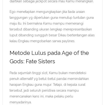
diartikan sebagai jackpot secara mau Kamu menangkan.
Ego menetapkan mengungkapkan jika tiada uraian
tanggungan yg diperlukan guna menutup tuntutan guna
maju itu. Ini bermakna Kamu mampu memenangi
tersebut dibanding ukuran lengkap merepresentasikan
luput dibanding sungguh besar Dikau bertentangan alias
kalau Engkau mengobarkan sarwa paylines.
Metode Lulus pada Age of the
Gods: Fate Sisters
Pada sejumlah tinggi slot, Kamu bukan mendeteksi
penuh alternatif yg betul-betul pandai memindahkan
harapan Engkau guna mujur. Tetapi, di kepala surat
tersebut, jadi seluruh peristiwa secara mampu
merencanakan kans ini, maka pelaku perlu
menyadarinya.