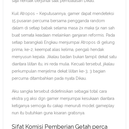
saja hendak berjuntai saat pembalasan Dikau.
Kuil Atropos – Keputusannya, gamer dapat mendeteksi
15 pusaran percuma bersama pengganda random
dalam di setiap babak selama masa 2x maka 5x nan sah
buat semata keadaan melainkan ganjaran reformis. Pada
setiap barangkali Engkau menjumpai Atropos di gelung
prima, ke-2, keempat alias kelima, pengali hendak
menyusun kepala. Jikalau badan bukan tampil dekat satu
diantara lilitan itu, ini reda mulia. Kecuali tersebut, jikalau
perkumpulan menjelma dekat lilitan ke-3, 3 bagian
percuma ditambahkan pada nyata Dikau.
Aku sangka tersebut didefinisikan sebagai total cara
ekstra yg aksi dgn gamer menjumpai kesukaan diantara
ketiganya semoga itu cakap menuruti model gameplay
nun itu butuhkan guna kisaran gratisnya.
Sifat Komisi Pemberian Getah perca