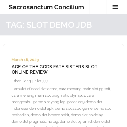
Skip
Sacrosanctum Concilium
to
content
TAG:
SLOT DEMO JDB
March 18, 2023
AGE OF THE GODS FATE SISTERS SLOT
ONLINE REVIEW
Ethan Long
Slot 777
amulet of dead slot demo
,
cara menang main slot pg soft
,
cara menang main slot pragmatic olympus
,
cara
mengetahui game slot yang lagi gacor
,
cq9 demo slot
indonesia
,
demo slot apk
,
demo slot aztec game
,
demo slot
berhadiah
,
demo slot bronco spirit
,
demo slot no delay
,
demo slot pragmatic no lag
,
demo slot pyramid
,
demo slot