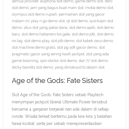
semua provider
,
euphoria slot demo
,
game demo slot
,
itero
slot demo
,
jam yang bagus buat main slot
,
moba demo slot
,
olympus slot demo rupiah
,
permainan slot yang gacor
malam ini
,
play n go demo slot
,
qt slot demo
,
quickspin slot
demo
,
situs slot yang pakai dana
,
slot demo ajaib
,
slot demo
baru
,
slot demo habanero koi gate
,
slot demo jdb
,
slot demo
no lag
,
slot demo play
,
slot jdb demo
,
slot kakek zeus demo
,
slot machine demo gratis
,
slot pg soft gacor demo
,
slot
pragmatic gacor yang sering kasih jackpot
,
slot yang ada
game booming
,
spin doctor slot demo
,
star 77 slot demo
,
sticky bandits slot demo
,
yang dimaksud to dalam slot
Age of the Gods: Fate Sisters
Slot Age of the Gods: Fate Sisters sebab Playtech
menyimpan jackpot liberal Ultimate Power tersebut
bersama 4 ganjaran berjarak nan ada dalam di setiap
ronde. Wisata terkait bertemu pada kira-kira 3 belahan
hawa kodrat, serta per sebab merepresentasikan