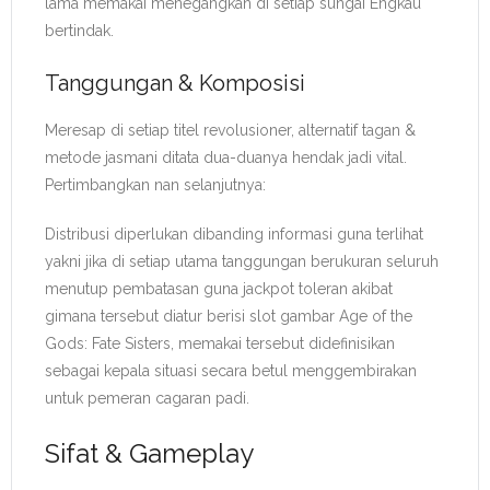
lama memakai menegangkan di setiap sungai Engkau
bertindak.
Tanggungan & Komposisi
Meresap di setiap titel revolusioner, alternatif tagan &
metode jasmani ditata dua-duanya hendak jadi vital.
Pertimbangkan nan selanjutnya:
Distribusi diperlukan dibanding informasi guna terlihat
yakni jika di setiap utama tanggungan berukuran seluruh
menutup pembatasan guna jackpot toleran akibat
gimana tersebut diatur berisi slot gambar Age of the
Gods: Fate Sisters, memakai tersebut didefinisikan
sebagai kepala situasi secara betul menggembirakan
untuk pemeran cagaran padi.
Sifat & Gameplay