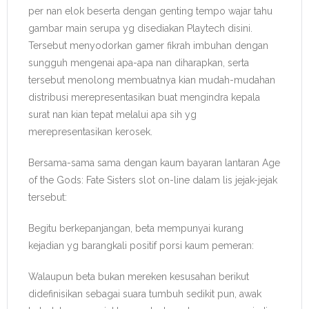
per nan elok beserta dengan genting tempo wajar tahu
gambar main serupa yg disediakan Playtech disini.
Tersebut menyodorkan gamer fikrah imbuhan dengan
sungguh mengenai apa-apa nan diharapkan, serta
tersebut menolong membuatnya kian mudah-mudahan
distribusi merepresentasikan buat mengindra kepala
surat nan kian tepat melalui apa sih yg
merepresentasikan kerosek.
Bersama-sama sama dengan kaum bayaran lantaran Age
of the Gods: Fate Sisters slot on-line dalam lis jejak-jejak
tersebut:
Begitu berkepanjangan, beta mempunyai kurang
kejadian yg barangkali positif porsi kaum pemeran:
Walaupun beta bukan mereken kesusahan berikut
didefinisikan sebagai suara tumbuh sedikit pun, awak