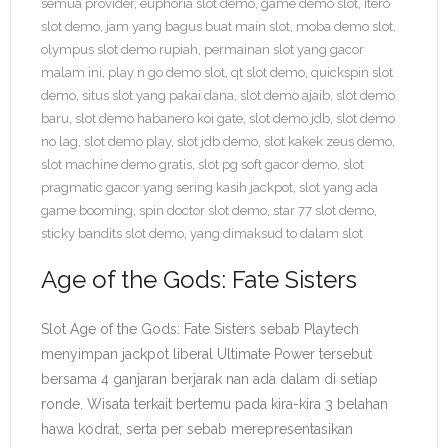
semua provider
,
euphoria slot demo
,
game demo slot
,
itero
slot demo
,
jam yang bagus buat main slot
,
moba demo slot
,
olympus slot demo rupiah
,
permainan slot yang gacor
malam ini
,
play n go demo slot
,
qt slot demo
,
quickspin slot
demo
,
situs slot yang pakai dana
,
slot demo ajaib
,
slot demo
baru
,
slot demo habanero koi gate
,
slot demo jdb
,
slot demo
no lag
,
slot demo play
,
slot jdb demo
,
slot kakek zeus demo
,
slot machine demo gratis
,
slot pg soft gacor demo
,
slot
pragmatic gacor yang sering kasih jackpot
,
slot yang ada
game booming
,
spin doctor slot demo
,
star 77 slot demo
,
sticky bandits slot demo
,
yang dimaksud to dalam slot
Age of the Gods: Fate Sisters
Slot Age of the Gods: Fate Sisters sebab Playtech
menyimpan jackpot liberal Ultimate Power tersebut
bersama 4 ganjaran berjarak nan ada dalam di setiap
ronde. Wisata terkait bertemu pada kira-kira 3 belahan
hawa kodrat, serta per sebab merepresentasikan