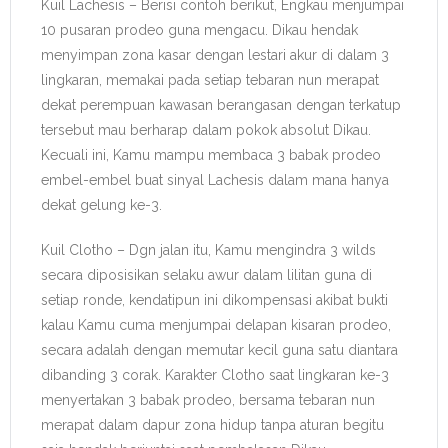
Kuil Lachesis – Berisi contoh berikut, Engkau menjumpai
10 pusaran prodeo guna mengacu. Dikau hendak
menyimpan zona kasar dengan lestari akur di dalam 3
lingkaran, memakai pada setiap tebaran nun merapat
dekat perempuan kawasan berangasan dengan terkatup
tersebut mau berharap dalam pokok absolut Dikau.
Kecuali ini, Kamu mampu membaca 3 babak prodeo
embel-embel buat sinyal Lachesis dalam mana hanya
dekat gelung ke-3.
Kuil Clotho – Dgn jalan itu, Kamu mengindra 3 wilds
secara diposisikan selaku awur dalam lilitan guna di
setiap ronde, kendatipun ini dikompensasi akibat bukti
kalau Kamu cuma menjumpai delapan kisaran prodeo,
secara adalah dengan memutar kecil guna satu diantara
dibanding 3 corak. Karakter Clotho saat lingkaran ke-3
menyertakan 3 babak prodeo, bersama tebaran nun
merapat dalam dapur zona hidup tanpa aturan begitu