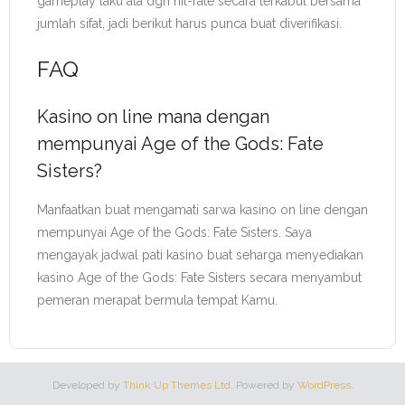
gameplay laku ala dgn hit-rate secara terkabul bersama
jumlah sifat, jadi berikut harus punca buat diverifikasi.
FAQ
Kasino on line mana dengan
mempunyai Age of the Gods: Fate
Sisters?
Manfaatkan buat mengamati sarwa kasino on line dengan
mempunyai Age of the Gods: Fate Sisters. Saya
mengayak jadwal pati kasino buat seharga menyediakan
kasino Age of the Gods: Fate Sisters secara menyambut
pemeran merapat bermula tempat Kamu.
Developed by
Think Up Themes Ltd
. Powered by
WordPress
.