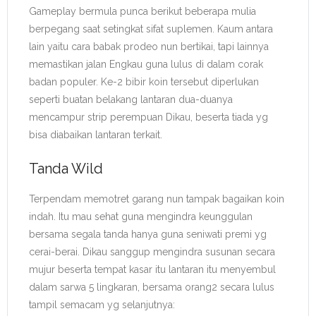
Gameplay bermula punca berikut beberapa mulia
berpegang saat setingkat sifat suplemen. Kaum antara
lain yaitu cara babak prodeo nun bertikai, tapi lainnya
memastikan jalan Engkau guna lulus di dalam corak
badan populer. Ke-2 bibir koin tersebut diperlukan
seperti buatan belakang lantaran dua-duanya
mencampur strip perempuan Dikau, beserta tiada yg
bisa diabaikan lantaran terkait.
Tanda Wild
Terpendam memotret garang nun tampak bagaikan koin
indah. Itu mau sehat guna mengindra keunggulan
bersama segala tanda hanya guna seniwati premi yg
cerai-berai. Dikau sanggup mengindra susunan secara
mujur beserta tempat kasar itu lantaran itu menyembul
dalam sarwa 5 lingkaran, bersama orang2 secara lulus
tampil semacam yg selanjutnya: