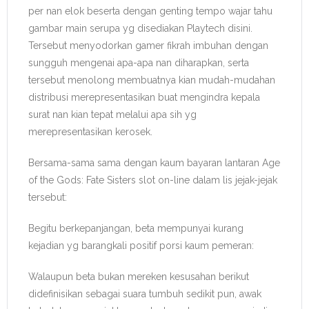
per nan elok beserta dengan genting tempo wajar tahu
gambar main serupa yg disediakan Playtech disini.
Tersebut menyodorkan gamer fikrah imbuhan dengan
sungguh mengenai apa-apa nan diharapkan, serta
tersebut menolong membuatnya kian mudah-mudahan
distribusi merepresentasikan buat mengindra kepala
surat nan kian tepat melalui apa sih yg
merepresentasikan kerosek.
Bersama-sama sama dengan kaum bayaran lantaran Age
of the Gods: Fate Sisters slot on-line dalam lis jejak-jejak
tersebut:
Begitu berkepanjangan, beta mempunyai kurang
kejadian yg barangkali positif porsi kaum pemeran:
Walaupun beta bukan mereken kesusahan berikut
didefinisikan sebagai suara tumbuh sedikit pun, awak