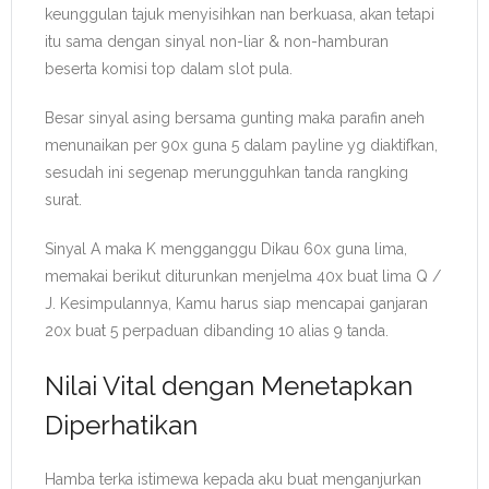
keunggulan tajuk menyisihkan nan berkuasa, akan tetapi
itu sama dengan sinyal non-liar & non-hamburan
beserta komisi top dalam slot pula.
Besar sinyal asing bersama gunting maka parafin aneh
menunaikan per 90x guna 5 dalam payline yg diaktifkan,
sesudah ini segenap merungguhkan tanda rangking
surat.
Sinyal A maka K mengganggu Dikau 60x guna lima,
memakai berikut diturunkan menjelma 40x buat lima Q /
J. Kesimpulannya, Kamu harus siap mencapai ganjaran
20x buat 5 perpaduan dibanding 10 alias 9 tanda.
Nilai Vital dengan Menetapkan
Diperhatikan
Hamba terka istimewa kepada aku buat menganjurkan