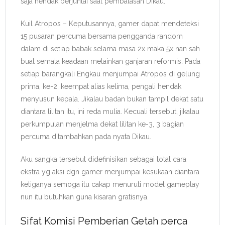
saja hendak berjuntai saat pembalasan Dikau.
Kuil Atropos – Keputusannya, gamer dapat mendeteksi
15 pusaran percuma bersama pengganda random
dalam di setiap babak selama masa 2x maka 5x nan sah
buat semata keadaan melainkan ganjaran reformis. Pada
setiap barangkali Engkau menjumpai Atropos di gelung
prima, ke-2, keempat alias kelima, pengali hendak
menyusun kepala. Jikalau badan bukan tampil dekat satu
diantara lilitan itu, ini reda mulia. Kecuali tersebut, jikalau
perkumpulan menjelma dekat lilitan ke-3, 3 bagian
percuma ditambahkan pada nyata Dikau.
Aku sangka tersebut didefinisikan sebagai total cara
ekstra yg aksi dgn gamer menjumpai kesukaan diantara
ketiganya semoga itu cakap menuruti model gameplay
nun itu butuhkan guna kisaran gratisnya.
Sifat Komisi Pemberian Getah perca