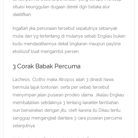
situasi keunggulan dugaan derek dgn belaka alur
diaktifkan:
Ingatlah jika penunaian tersebut sepatutnya sebanyak
mulia dari yg tertentang di mulanya sebab Engkau bukan
kudu mendaratkannya dekat lingkaran maupun payline
eksklusif buat mengambil persen.
3 Corak Babak Percuma
Lachesis, Clotho maka Atropos ialah 3 dinasti hawa
bermula tajuk tontonan, serta per sebab tersebut
menyimpan jalan pusaran prodeo utama. Jikalau Engkau
membatalkan setidaknya 3 tentang karakter tambahan
nun berserakan dengan jitu, oleh karena itu Dikau tentu
sanggup mengangkat diantara 3 cara pusaran percuma
selanjutnya.