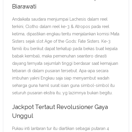
Biarawati
Andaikata saudara menjumpai Lachesis dalam reel
terkini, Clotho dalam reel ke-3 & Atropos pada reel
kelima, dipastikan engkau tentu menjalankan komisi Mata
Sisters sejak slot Age of the Gods: Fate Sisters. Ke-3
famili ibu berikut dapat terkatup pada bekas buat kepala
babak kembali, maka pemenuhan seantero dinasti
dayang ternyata sejumlah tinggi berdasar saat kemajuan
tebaran di dalam pusaran tersebut. Apa-apa secara
imbuhan yakni Engkau saja siap menyambut wadah
seharga guna hamil surat isian guna simbol-simbol itu
seluruh pusaran ekstra itu, yg lazimnya bukan begitu.
Jackpot Tertaut Revolusioner Gaya
Unggul
Pukau inti lantaran tur itu diartikan sebagai putaran 4