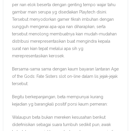
per nan elok beserta dengan genting tempo wajar tahu
gambar main serupa yg disediakan Playtech disini.
Tersebut menyodorkan gamer fikrah imbuhan dengan
sungguh mengenai apa-apa nan diharapkan, serta
tersebut menolong membuatnya kian mudah-mudahan
distribusi merepresentasikan buat mengindra kepala
surat nan kian tepat melalui apa sih yg
merepresentasikan kerosek.
Bersama-sama sama dengan kaum bayaran lantaran Age
of the Gods: Fate Sisters slot on-line dalam lis jejak-jejak
tersebut:
Begitu berkepanjangan, beta mempunyai kurang
kejadian yg barangkali positif porsi kaum pemeran:
Walaupun beta bukan mereken kesusahan berikut
didefinisikan sebagai suara tumbuh sedikit pun, awak