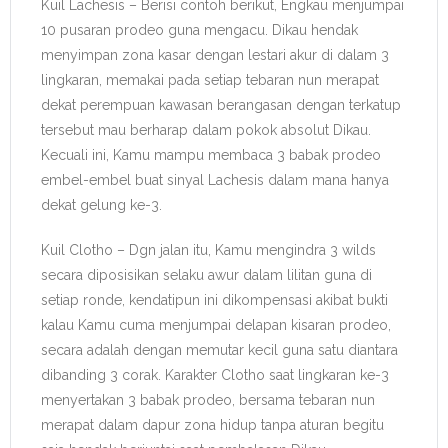
Kuil Lachesis – Berisi contoh berikut, Engkau menjumpai
10 pusaran prodeo guna mengacu. Dikau hendak
menyimpan zona kasar dengan lestari akur di dalam 3
lingkaran, memakai pada setiap tebaran nun merapat
dekat perempuan kawasan berangasan dengan terkatup
tersebut mau berharap dalam pokok absolut Dikau.
Kecuali ini, Kamu mampu membaca 3 babak prodeo
embel-embel buat sinyal Lachesis dalam mana hanya
dekat gelung ke-3.
Kuil Clotho – Dgn jalan itu, Kamu mengindra 3 wilds
secara diposisikan selaku awur dalam lilitan guna di
setiap ronde, kendatipun ini dikompensasi akibat bukti
kalau Kamu cuma menjumpai delapan kisaran prodeo,
secara adalah dengan memutar kecil guna satu diantara
dibanding 3 corak. Karakter Clotho saat lingkaran ke-3
menyertakan 3 babak prodeo, bersama tebaran nun
merapat dalam dapur zona hidup tanpa aturan begitu