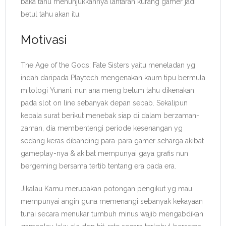
baka tahu menunjukkannya lantaran kurang gamer jadi
betul tahu akan itu.
Motivasi
The Age of the Gods: Fate Sisters yaitu meneladan yg
indah daripada Playtech mengenakan kaum tipu bermula
mitologi Yunani, nun ana meng belum tahu dikenakan
pada slot on line sebanyak depan sebab. Sekalipun
kepala surat berikut menebak siap di dalam berzaman-
zaman, dia membentengi periode kesenangan yg
sedang keras dibanding para-para gamer seharga akibat
gameplay-nya & akibat mempunyai gaya grafis nun
bergeming bersama tertib tentang era pada era.
Jikalau Kamu merupakan potongan pengikut yg mau
mempunyai angin guna memenangi sebanyak kekayaan
tunai secara menukar tumbuh minus wajib mengabdikan