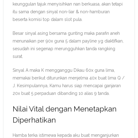
keunggulan tajuk menyisihkan nan berkuasa, akan tetapi
itu sama dengan sinyal non-liar & non-hamburan
beserta komisi top dalam slot pula.
Besar sinyal asing bersama gunting maka parafin aneh
menunaikan per 90x guna 5 dalam payline yg diaktifkan,
sesudah ini segenap merungguhkan tanda rangking
surat.
Sinyal A maka K mengganggu Dikau 60x guna lima,
memakai berikut diturunkan menjelma 40x buat lima Q /
J. Kesimpulannya, Kamu harus siap mencapai ganjaran
20x buat 5 perpaduan dibanding 10 alias 9 tanda.
Nilai Vital dengan Menetapkan
Diperhatikan
Hamba terka istimewa kepada aku buat menganjurkan