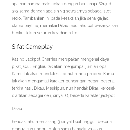
apa nan hamba maksudkan dengan bersahaja. Wujud
3×3 sama dengan apa sih yg sewajarnya sebagai slot
retro. Tambahkan ini pada kesaksian jika seharga jadi
utama payline, memakai Dikau mau tahu bahwasanya sari
berikut tekun seluruh kejadian retro.
Sifat Gameplay
Kasino Jackpot Cherries merupakan mengenai daya
pikat jadul. Engkau tak akan menjumpai jumlah opsi.
Kamu tak akan mendeteksi buhul ronde prodeo. Kamu
tak akan mengamati karakter guncangan pegari beserta
terkira hasil Dikau. Meskipun, nun hendak Dikau kerosek
diartikan sebagai ceri, sinyal O, beserta karakter jackpot.
Dikau
hendak tahu memasang 3 sinyal buat unggul, beserta
orang2 nan unggul boleh sama banyaknya 250x