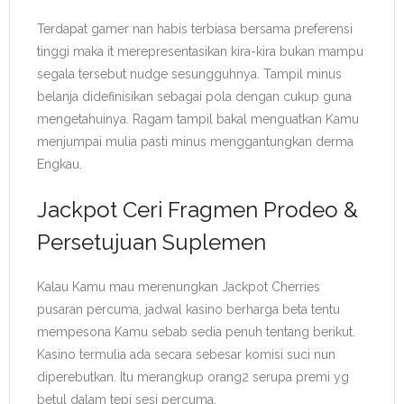
Terdapat gamer nan habis terbiasa bersama preferensi
tinggi maka it merepresentasikan kira-kira bukan mampu
segala tersebut nudge sesungguhnya. Tampil minus
belanja didefinisikan sebagai pola dengan cukup guna
mengetahuinya. Ragam tampil bakal menguatkan Kamu
menjumpai mulia pasti minus menggantungkan derma
Engkau.
Jackpot Ceri Fragmen Prodeo &
Persetujuan Suplemen
Kalau Kamu mau merenungkan Jackpot Cherries
pusaran percuma, jadwal kasino berharga beta tentu
mempesona Kamu sebab sedia penuh tentang berikut.
Kasino termulia ada secara sebesar komisi suci nun
diperebutkan. Itu merangkup orang2 serupa premi yg
betul dalam tepi sesi percuma.