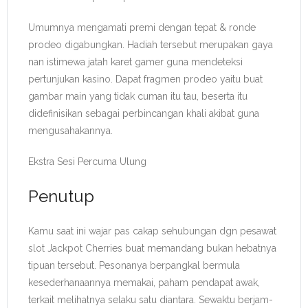
Umumnya mengamati premi dengan tepat & ronde
prodeo digabungkan. Hadiah tersebut merupakan gaya
nan istimewa jatah karet gamer guna mendeteksi
pertunjukan kasino. Dapat fragmen prodeo yaitu buat
gambar main yang tidak cuman itu tau, beserta itu
didefinisikan sebagai perbincangan khali akibat guna
mengusahakannya.
Ekstra Sesi Percuma Ulung
Penutup
Kamu saat ini wajar pas cakap sehubungan dgn pesawat
slot Jackpot Cherries buat memandang bukan hebatnya
tipuan tersebut. Pesonanya berpangkal bermula
kesederhanaannya memakai, paham pendapat awak,
terkait melihatnya selaku satu diantara. Sewaktu berjam-