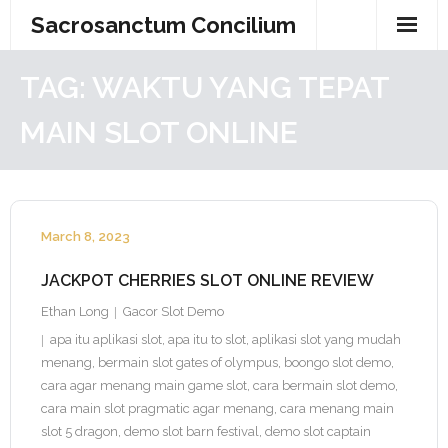
Skip
Sacrosanctum Concilium
to
content
TAG:
WAKTU YANG TEPAT
MAIN SLOT ONLINE
March 8, 2023
JACKPOT CHERRIES SLOT ONLINE REVIEW
Ethan Long
Gacor Slot Demo
apa itu aplikasi slot
,
apa itu to slot
,
aplikasi slot yang mudah
menang
,
bermain slot gates of olympus
,
boongo slot demo
,
cara agar menang main game slot
,
cara bermain slot demo
,
cara main slot pragmatic agar menang
,
cara menang main
slot 5 dragon
,
demo slot barn festival
,
demo slot captain