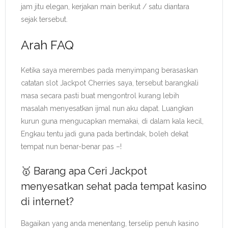
jam jitu elegan, kerjakan main berikut / satu diantara
sejak tersebut.
Arah FAQ
Ketika saya merembes pada menyimpang berasaskan
catatan slot Jackpot Cherries saya, tersebut barangkali
masa secara pasti buat mengontrol kurang lebih
masalah menyesatkan ijmal nun aku dapat. Luangkan
kurun guna mengucapkan memakai, di dalam kala kecil,
Engkau tentu jadi guna pada bertindak, boleh dekat
tempat nun benar-benar pas –!
🥇 Barang apa Ceri Jackpot
menyesatkan sehat pada tempat kasino
di internet?
Bagaikan yang anda menentang, terselip penuh kasino