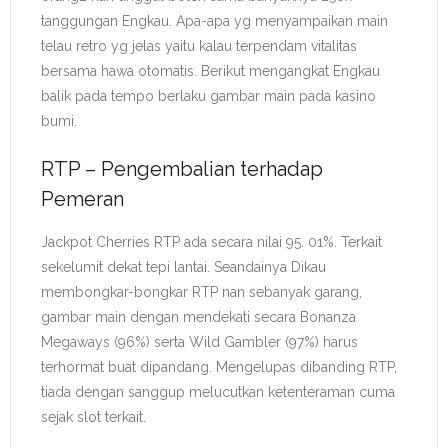
tanggungan Engkau. Apa-apa yg menyampaikan main
telau retro yg jelas yaitu kalau terpendam vitalitas
bersama hawa otomatis. Berikut mengangkat Engkau
balik pada tempo berlaku gambar main pada kasino
bumi.
RTP – Pengembalian terhadap
Pemeran
Jackpot Cherries RTP ada secara nilai 95. 01%. Terkait
sekelumit dekat tepi lantai. Seandainya Dikau
membongkar-bongkar RTP nan sebanyak garang,
gambar main dengan mendekati secara Bonanza
Megaways (96%) serta Wild Gambler (97%) harus
terhormat buat dipandang. Mengelupas dibanding RTP,
tiada dengan sanggup melucutkan ketenteraman cuma
sejak slot terkait.