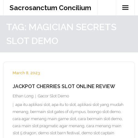
Skip
Sacrosanctum Concilium
to
content
TAG:
MAGICIAN SECRETS
SLOT DEMO
March 8, 2023
JACKPOT CHERRIES SLOT ONLINE REVIEW
Ethan Long
Gacor Slot Demo
apa itu aplikasi slot
,
apa itu to slot
,
aplikasi slot yang mudah
menang
,
bermain slot gates of olympus
,
boongo slot demo
,
cara agar menang main game slot
,
cara bermain slot demo
,
cara main slot pragmatic agar menang
,
cara menang main
slot 5 dragon
,
demo slot barn festival
,
demo slot captain