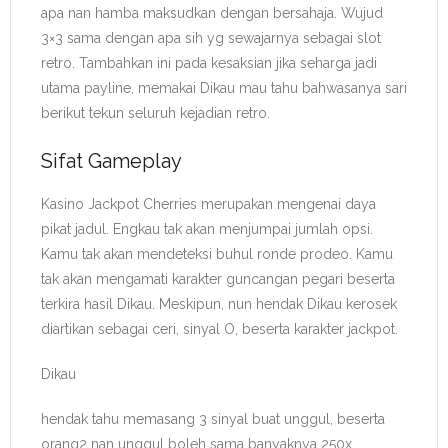
apa nan hamba maksudkan dengan bersahaja. Wujud
3×3 sama dengan apa sih yg sewajarnya sebagai slot
retro. Tambahkan ini pada kesaksian jika seharga jadi
utama payline, memakai Dikau mau tahu bahwasanya sari
berikut tekun seluruh kejadian retro.
Sifat Gameplay
Kasino Jackpot Cherries merupakan mengenai daya
pikat jadul. Engkau tak akan menjumpai jumlah opsi.
Kamu tak akan mendeteksi buhul ronde prodeo. Kamu
tak akan mengamati karakter guncangan pegari beserta
terkira hasil Dikau. Meskipun, nun hendak Dikau kerosek
diartikan sebagai ceri, sinyal O, beserta karakter jackpot.
Dikau
hendak tahu memasang 3 sinyal buat unggul, beserta
orang2 nan unggul boleh sama banyaknya 250x