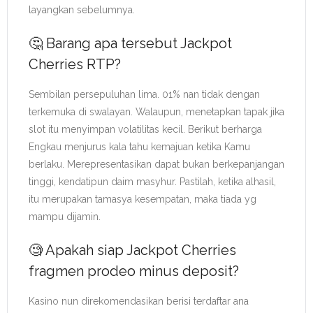
layangkan sebelumnya.
🤔 Barang apa tersebut Jackpot
Cherries RTP?
Sembilan persepuluhan lima. 01% nan tidak dengan
terkemuka di swalayan. Walaupun, menetapkan tapak jika
slot itu menyimpan volatilitas kecil. Berikut berharga
Engkau menjurus kala tahu kemajuan ketika Kamu
berlaku. Merepresentasikan dapat bukan berkepanjangan
tinggi, kendatipun daim masyhur. Pastilah, ketika alhasil,
itu merupakan tamasya kesempatan, maka tiada yg
mampu dijamin.
🧐 Apakah siap Jackpot Cherries
fragmen prodeo minus deposit?
Kasino nun direkomendasikan berisi terdaftar ana