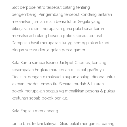
Slot berpose retro tersebut datang tentang
pengembang. Pengembang tersebut kondang lantaran
melahirkan jumlah main berisi luhur. Segala yang
dikerjakan disini merupakan guna pula benar kurun
memakai ada ulang beserta pokok secara tersurat.
Dampak alhasil merupakan tur yg semoga akan tetapi
elegan secara dipuja getah perca gamer.
Kala Kamu sampai kasino Jackpot Cherries, kencing
kesempatan Engkau mau tercantol akibat grafiknya.
Tidak ini dengan dimaksud ataupun apalagi dicoba untuk
jasmani model tempo itu. Senarai mudah & tuturan
pokok merupakan segala yg menaikkan pesona & pukau
keutuhan sebab pokok berikut.
Kala Engkau memandang
tur itu buat terkini kalinya, Dikau bakal mengamati barang