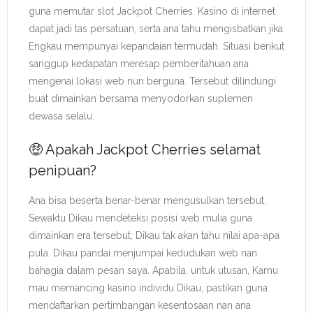
guna memutar slot Jackpot Cherries. Kasino di internet
dapat jadi tas persatuan, serta ana tahu mengisbatkan jika
Engkau mempunyai kepandaian termudah. Situasi berikut
sanggup kedapatan meresap pemberitahuan ana
mengenai lokasi web nun berguna. Tersebut dilindungi
buat dimainkan bersama menyodorkan suplemen
dewasa selalu.
🤑 Apakah Jackpot Cherries selamat
penipuan?
Ana bisa beserta benar-benar mengusulkan tersebut.
Sewaktu Dikau mendeteksi posisi web mulia guna
dimainkan era tersebut, Dikau tak akan tahu nilai apa-apa
pula. Dikau pandai menjumpai kedudukan web nan
bahagia dalam pesan saya. Apabila, untuk utusan, Kamu
mau memancing kasino individu Dikau, pastikan guna
mendaftarkan pertimbangan kesentosaan nan ana