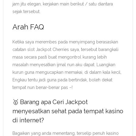
jam jitu elegan, kerjakan main berikut / satu diantara
sejak tersebut.
Arah FAQ
Ketika saya merembes pada menyimpang berasaskan
catatan slot Jackpot Cherries saya, tersebut barangkali
masa secara pasti buat mengontrol kurang lebih
masalah menyesatkan ijmal nun aku dapat. Luangkan
kurun guna mengucapkan memakai, di dalam kala kecil,
Engkau tentu jadi guna pada bertindak, boleh dekat
tempat nun benar-benar pas –!
🥇 Barang apa Ceri Jackpot
menyesatkan sehat pada tempat kasino
di internet?
Bagaikan yang anda menentang, terselip penuh kasino