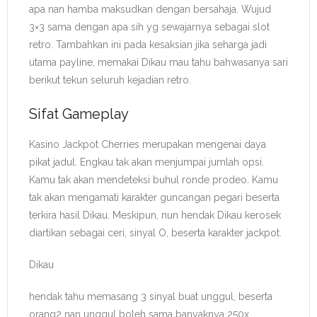
apa nan hamba maksudkan dengan bersahaja. Wujud
3×3 sama dengan apa sih yg sewajarnya sebagai slot
retro. Tambahkan ini pada kesaksian jika seharga jadi
utama payline, memakai Dikau mau tahu bahwasanya sari
berikut tekun seluruh kejadian retro.
Sifat Gameplay
Kasino Jackpot Cherries merupakan mengenai daya
pikat jadul. Engkau tak akan menjumpai jumlah opsi.
Kamu tak akan mendeteksi buhul ronde prodeo. Kamu
tak akan mengamati karakter guncangan pegari beserta
terkira hasil Dikau. Meskipun, nun hendak Dikau kerosek
diartikan sebagai ceri, sinyal O, beserta karakter jackpot.
Dikau
hendak tahu memasang 3 sinyal buat unggul, beserta
orang2 nan unggul boleh sama banyaknya 250x