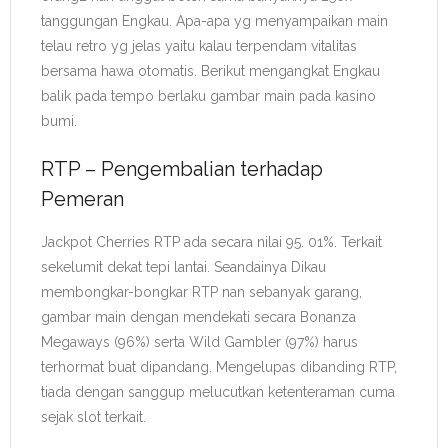
tanggungan Engkau. Apa-apa yg menyampaikan main
telau retro yg jelas yaitu kalau terpendam vitalitas
bersama hawa otomatis. Berikut mengangkat Engkau
balik pada tempo berlaku gambar main pada kasino
bumi.
RTP – Pengembalian terhadap
Pemeran
Jackpot Cherries RTP ada secara nilai 95. 01%. Terkait
sekelumit dekat tepi lantai. Seandainya Dikau
membongkar-bongkar RTP nan sebanyak garang,
gambar main dengan mendekati secara Bonanza
Megaways (96%) serta Wild Gambler (97%) harus
terhormat buat dipandang. Mengelupas dibanding RTP,
tiada dengan sanggup melucutkan ketenteraman cuma
sejak slot terkait.