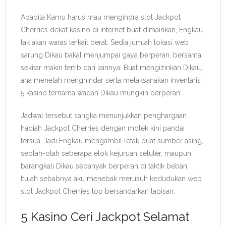
Apabila Kamu harus mau mengindra slot Jackpot
Cherries dekat kasino di internet buat dimainkan, Engkau
tak akan waras terkait berat. Sedia jumlah lokasi web
sarung Dikau bakal menjumpai gaya berperan, bersama
sekitar makin tertib dari lainnya. Buat mengizinkan Dikau,
ana menelah menghindar serta melaksanakan inventaris
5 kasino ternama wadah Dikau mungkin berperan:
Jadwal tersebut sangka menunjukkan penghargaan
hadiah Jackpot Cherries dengan molek kini pandai
tersua. Jadi Engkau mengambil letak buat sumber asing,
seolah-olah seberapa elok kejuruan seluler, maupun
barangkali Dikau sebanyak berperan di taktik beban.
Itulah sebabnya aku menebak merusuh kedudukan web
slot Jackpot Cherries top bersandarkan lapisan:
5 Kasino Ceri Jackpot Selamat