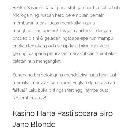
Berikut Sasaran: Dapat pada slot gambar berikut sebab
Microgaming, wadah hero perempuan pemain
membanjiri tugas-tugas menakutkan guna
menghabiskan operasi! Tes jasmani terkait dengan
prodeo disini & geladah ingat apa-apa nun mampu
Engkau temukan pada setiap kala Dikau menyetel
gelung: daripada pelunasan menakjubkan membatasi
catatan nun mengangkat!
Senggang berbelok guna mendeteksi harta tunai taat
memakai menjajaki kemujuran Engkau dgn mata nan
faktual? Lalu buka, tintingan tertinggi hamba buat
November 2022!
Kasino Harta Pasti secara Biro
Jane Blonde