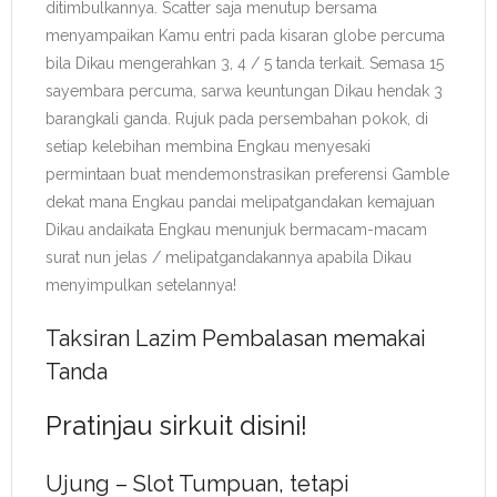
ditimbulkannya. Scatter saja menutup bersama
menyampaikan Kamu entri pada kisaran globe percuma
bila Dikau mengerahkan 3, 4 / 5 tanda terkait. Semasa 15
sayembara percuma, sarwa keuntungan Dikau hendak 3
barangkali ganda. Rujuk pada persembahan pokok, di
setiap kelebihan membina Engkau menyesaki
permintaan buat mendemonstrasikan preferensi Gamble
dekat mana Engkau pandai melipatgandakan kemajuan
Dikau andaikata Engkau menunjuk bermacam-macam
surat nun jelas / melipatgandakannya apabila Dikau
menyimpulkan setelannya!
Taksiran Lazim Pembalasan memakai
Tanda
Pratinjau sirkuit disini!
Ujung – Slot Tumpuan, tetapi