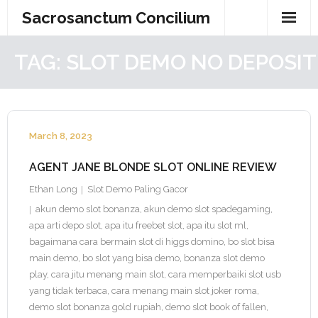
Skip
Sacrosanctum Concilium
to
content
TAG:
SLOT DEMO NO DEPOSIT
March 8, 2023
AGENT JANE BLONDE SLOT ONLINE REVIEW
Ethan Long
Slot Demo Paling Gacor
akun demo slot bonanza
,
akun demo slot spadegaming
,
apa arti depo slot
,
apa itu freebet slot
,
apa itu slot ml
,
bagaimana cara bermain slot di higgs domino
,
bo slot bisa
main demo
,
bo slot yang bisa demo
,
bonanza slot demo
play
,
cara jitu menang main slot
,
cara memperbaiki slot usb
yang tidak terbaca
,
cara menang main slot joker roma
,
demo slot bonanza gold rupiah
,
demo slot book of fallen
,