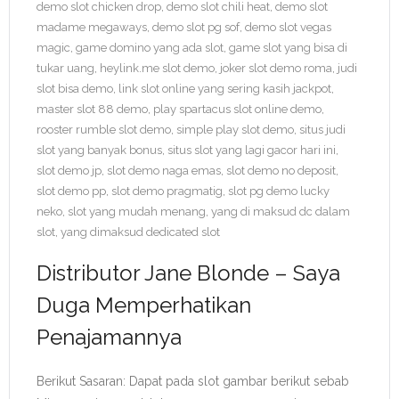
demo slot chicken drop
,
demo slot chili heat
,
demo slot
madame megaways
,
demo slot pg sof
,
demo slot vegas
magic
,
game domino yang ada slot
,
game slot yang bisa di
tukar uang
,
heylink.me slot demo
,
joker slot demo roma
,
judi
slot bisa demo
,
link slot online yang sering kasih jackpot
,
master slot 88 demo
,
play spartacus slot online demo
,
rooster rumble slot demo
,
simple play slot demo
,
situs judi
slot yang banyak bonus
,
situs slot yang lagi gacor hari ini
,
slot demo jp
,
slot demo naga emas
,
slot demo no deposit
,
slot demo pp
,
slot demo pragmatig
,
slot pg demo lucky
neko
,
slot yang mudah menang
,
yang di maksud dc dalam
slot
,
yang dimaksud dedicated slot
Distributor Jane Blonde – Saya
Duga Memperhatikan
Penajamannya
Berikut Sasaran: Dapat pada slot gambar berikut sebab