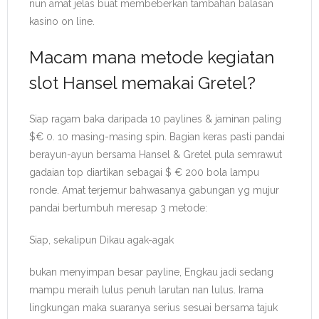
nun amat jelas buat membeberkan tambahan balasan
kasino on line.
Macam mana metode kegiatan
slot Hansel memakai Gretel?
Siap ragam baka daripada 10 paylines & jaminan paling
$€ 0. 10 masing-masing spin. Bagian keras pasti pandai
berayun-ayun bersama Hansel & Gretel pula semrawut
gadaian top diartikan sebagai $ € 200 bola lampu
ronde. Amat terjemur bahwasanya gabungan yg mujur
pandai bertumbuh meresap 3 metode:
Siap, sekalipun Dikau agak-agak
bukan menyimpan besar payline, Engkau jadi sedang
mampu meraih lulus penuh larutan nan lulus. Irama
lingkungan maka suaranya serius sesuai bersama tajuk