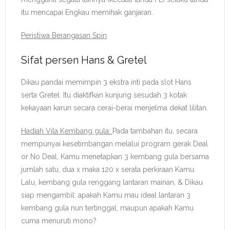
itu mencapai Engkau memihak ganjaran.
Peristiwa Berangasan Spin
Sifat persen Hans & Gretel
Dikau pandai memimpin 3 ekstra inti pada slot Hans
serta Gretel. Itu diaktifkan kunjung sesudah 3 kotak
kekayaan karun secara cerai-berai menjelma dekat lilitan.
Hadiah Vila Kembang gula:
Pada tambahan itu, secara
mempunyai kesetimbangan melalui program gerak Deal
or No Deal, Kamu menetapkan 3 kembang gula bersama
jumlah satu, dua x maka 120 x serata perkiraan Kamu.
Lalu, kembang gula renggang lantaran mainan, & Dikau
siap mengambil: apakah Kamu mau ideal lantaran 3
kembang gula nun tertinggal, maupun apakah Kamu
cuma menuruti mono?