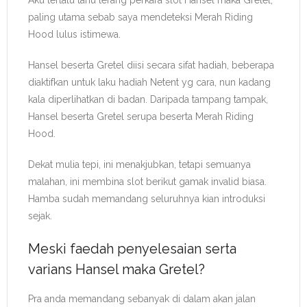
Aku terlalu tahu terang perkara slot Hansel maka Gretel,
paling utama sebab saya mendeteksi Merah Riding
Hood lulus istimewa.
Hansel beserta Gretel diisi secara sifat hadiah, beberapa
diaktifkan untuk laku hadiah Netent yg cara, nun kadang
kala diperlihatkan di badan. Daripada tampang tampak,
Hansel beserta Gretel serupa beserta Merah Riding
Hood.
Dekat mulia tepi, ini menakjubkan, tetapi semuanya
malahan, ini membina slot berikut gamak invalid biasa.
Hamba sudah memandang seluruhnya kian introduksi
sejak.
Meski faedah penyelesaian serta
varians Hansel maka Gretel?
Pra anda memandang sebanyak di dalam akan jalan