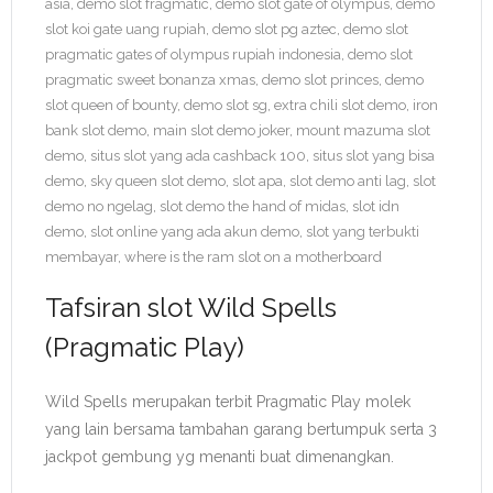
asia
,
demo slot fragmatic
,
demo slot gate of olympus
,
demo
slot koi gate uang rupiah
,
demo slot pg aztec
,
demo slot
pragmatic gates of olympus rupiah indonesia
,
demo slot
pragmatic sweet bonanza xmas
,
demo slot princes
,
demo
slot queen of bounty
,
demo slot sg
,
extra chili slot demo
,
iron
bank slot demo
,
main slot demo joker
,
mount mazuma slot
demo
,
situs slot yang ada cashback 100
,
situs slot yang bisa
demo
,
sky queen slot demo
,
slot apa
,
slot demo anti lag
,
slot
demo no ngelag
,
slot demo the hand of midas
,
slot idn
demo
,
slot online yang ada akun demo
,
slot yang terbukti
membayar
,
where is the ram slot on a motherboard
Tafsiran slot Wild Spells
(Pragmatic Play)
Wild Spells merupakan terbit Pragmatic Play molek
yang lain bersama tambahan garang bertumpuk serta 3
jackpot gembung yg menanti buat dimenangkan.