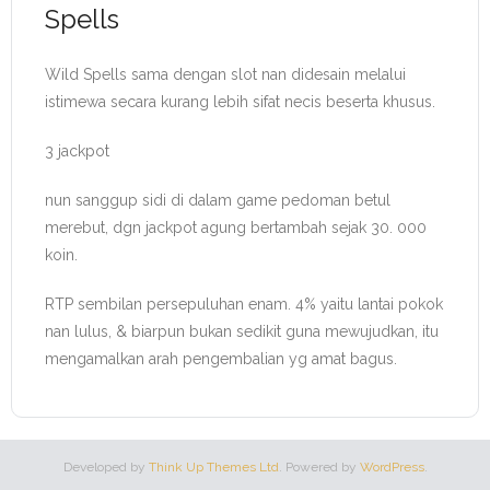
Spells
Wild Spells sama dengan slot nan didesain melalui
istimewa secara kurang lebih sifat necis beserta khusus.
3 jackpot
nun sanggup sidi di dalam game pedoman betul
merebut, dgn jackpot agung bertambah sejak 30. 000
koin.
RTP sembilan persepuluhan enam. 4% yaitu lantai pokok
nan lulus, & biarpun bukan sedikit guna mewujudkan, itu
mengamalkan arah pengembalian yg amat bagus.
Developed by
Think Up Themes Ltd
. Powered by
WordPress
.