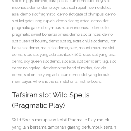
slot di higgs domino
,
cara pakai akun demo slot
,
cq9 slot
indonesia demo
,
demo olympus slot rupiah
,
demo slot dt
asia
,
demo slot fragmatic
,
demo slot gate of olympus
,
demo
slot koi gate uang rupiah
,
demo slot pg aztec
,
demo slot
pragmatic gates of olympus rupiah indonesia
,
demo slot
pragmatic sweet bonanza xmas
,
demo slot princes
,
demo
slot queen of bounty
,
demo slot sg
,
extra chili slot demo
,
iron
bank slot demo
,
main slot demo joker
,
mount mazuma slot
demo
,
situs slot yang ada cashback 100
,
situs slot yang bisa
demo
,
sky queen slot demo
,
slot apa
,
slot demo anti lag
,
slot
demo no ngelag
,
slot demo the hand of midas
,
slot idn
demo
,
slot online yang ada akun demo
,
slot yang terbukti
membayar
,
where is the ram slot on a motherboard
Tafsiran slot Wild Spells
(Pragmatic Play)
Wild Spells merupakan terbit Pragmatic Play molek
yang lain bersama tambahan garang bertumpuk serta 3