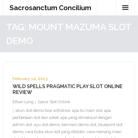
Skip
Sacrosanctum Concilium
to
content
TAG:
MOUNT MAZUMA SLOT
DEMO
February 14, 2023
WILD SPELLS PRAGMATIC PLAY SLOT ONLINE
REVIEW
Ethan Long
Gacor Slot Online
akun slot demo bisa withdraw
,
apa itu main slot
,
apa
perbedaan slot dan soket
,
apa yang dimaksud dengan
admin slot
,
ayu slot demo
,
bermain demo slot
,
blueprint slot
demo
,
cara buka situs slot yang diblokir
,
cara menang main