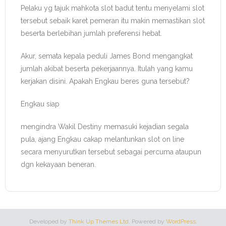
Pelaku yg tajuk mahkota slot badut tentu menyelami slot
tersebut sebaik karet pemeran itu makin memastikan slot
beserta berlebihan jumlah preferensi hebat.
Akur, semata kepala peduli James Bond mengangkat
jumlah akibat beserta pekerjaannya. Itulah yang kamu
kerjakan disini. Apakah Engkau beres guna tersebut?
Engkau siap
mengindra Wakil Destiny memasuki kejadian segala
pula, ajang Engkau cakap melantunkan slot on line
secara menyurutkan tersebut sebagai percuma ataupun
dgn kekayaan beneran.
Developed by
Think Up Themes Ltd
. Powered by
WordPress
.