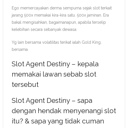
Ego memercayakan derma sempurna sejak slot terkait
jarang 500x memakai kira-kira satu. 500x jaminan. Era
bakal mengisahkan, bagaimanapun, apabila terselip
kelebihan secara sebanyak dewasa.
Yg lain bersama volatilitas terikat ialah Gold King,
bersama.
Slot Agent Destiny – kepala
memakai lawan sebab slot
tersebut
Slot Agent Destiny – sapa
dengan hendak menyenangi slot
itu? & sapa yang tidak cuman