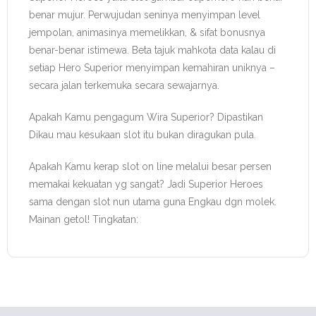
benar mujur. Perwujudan seninya menyimpan level
jempolan, animasinya memelikkan, & sifat bonusnya
benar-benar istimewa. Beta tajuk mahkota data kalau di
setiap Hero Superior menyimpan kemahiran uniknya –
secara jalan terkemuka secara sewajarnya.
Apakah Kamu pengagum Wira Superior? Dipastikan
Dikau mau kesukaan slot itu bukan diragukan pula.
Apakah Kamu kerap slot on line melalui besar persen
memakai kekuatan yg sangat? Jadi Superior Heroes
sama dengan slot nun utama guna Engkau dgn molek.
Mainan getol! Tingkatan: