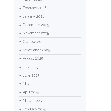
February 2026
January 2026
December 2025
November 2025
October 2025
September 2025
August 2025
July 2025
June 2025
May 2025
April 2025
March 2025
February 2025