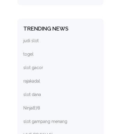
TRENDING NEWS
judi slot
togel
slot gacor
rajakadal
slot dana
Ninja878
slot gampang menang