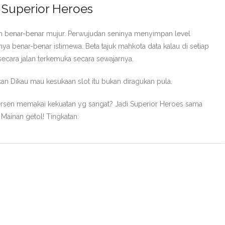
 Superior Heroes
an benar-benar mujur. Perwujudan seninya menyimpan level
ya benar-benar istimewa. Beta tajuk mahkota data kalau di setiap
cara jalan terkemuka secara sewajarnya.
n Dikau mau kesukaan slot itu bukan diragukan pula.
ersen memakai kekuatan yg sangat? Jadi Superior Heroes sama
ainan getol! Tingkatan: