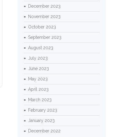
December 2023
November 2023
October 2023
September 2023
August 2023
July 2023
June 2023
May 2023
April 2023
March 2023
February 2023
January 2023
December 2022