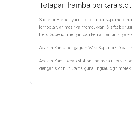
Tetapan hamba perkara slot
Superior Heroes yaitu slot gambar superhero n
jempolan, animasinya memelikkan, & sifat bonusn
Hero Superior menyimpan kemahiran uniknya – se
Apakah Kamu pengagum Wira Superior? Dipastika
Apakah Kamu kerap slot on line melalui besar p
dengan slot nun utama guna Engkau dgn molek. M