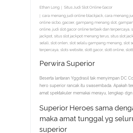
Ethan Long
Situs Judi Slot Online Gacor
cara menang judi online blackjack
,
cara menang jud
online sicbo
,
gacoer
,
gampang menang slot
,
gampang
online
,
judi slot gacor online terbaik dan terpercaya
,
s
jackpot
,
situs slot jackpot menang terus
,
situs slot j
selali
,
slot onlen
,
slot selalu gampang menang
,
slot 
terpercaya
,
slots website
,
slott gacor
,
slott online
,
slot
Perwira Superior
Beserta lantaran Yggdrasil tak menyimpan DC Com
hero superior rancak itu swasembada. Apakah ter
amat spektakuler memakai merayu, lengkap dg
Superior Heroes sama denga
maka amat tunggal yg selu
superior