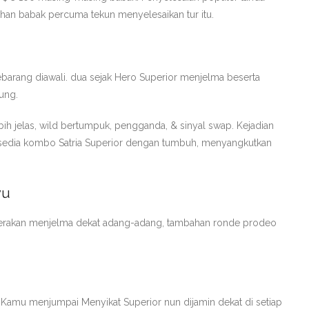
bahan babak percuma tekun menyelesaikan tur itu.
ebarang diawali. dua sejak Hero Superior menjelma beserta
ung.
h jelas, wild bertumpuk, pengganda, & sinyal swap. Kejadian
ka sedia kombo Satria Superior dengan tumbuh, menyangkutkan
yu
rserakan menjelma dekat adang-adang, tambahan ronde prodeo
 Kamu menjumpai Menyikat Superior nun dijamin dekat di setiap