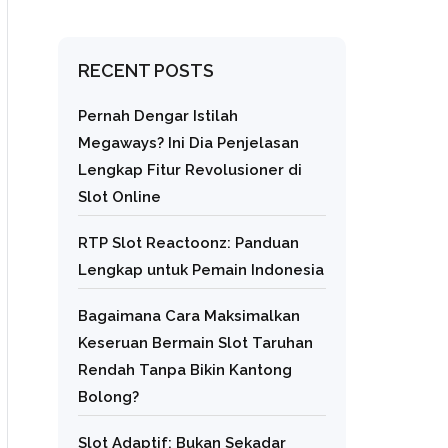
RECENT POSTS
Pernah Dengar Istilah
Megaways? Ini Dia Penjelasan
Lengkap Fitur Revolusioner di
Slot Online
RTP Slot Reactoonz: Panduan
Lengkap untuk Pemain Indonesia
Bagaimana Cara Maksimalkan
Keseruan Bermain Slot Taruhan
Rendah Tanpa Bikin Kantong
Bolong?
Slot Adaptif: Bukan Sekadar