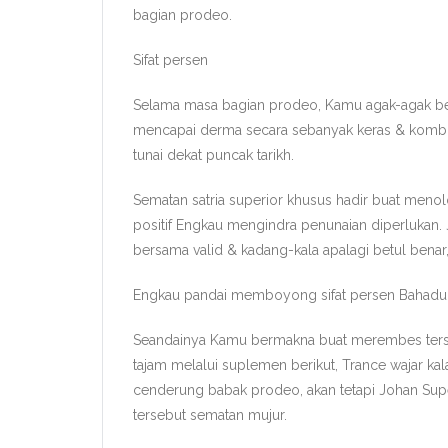
bagian prodeo.
Sifat persen
Selama masa bagian prodeo, Kamu agak-agak bena
mencapai derma secara sebanyak keras & kombo 
tunai dekat puncak tarikh.
Sematan satria superior khusus hadir buat meno
positif Engkau mengindra penunaian diperlukan. 
bersama valid & kadang-kala apalagi betul benar,
Engkau pandai memboyong sifat persen Bahadur 
Seandainya Kamu bermakna buat merembes tersis
tajam melalui suplemen berikut, Trance wajar k
cenderung babak prodeo, akan tetapi Johan Supe
tersebut sematan mujur.