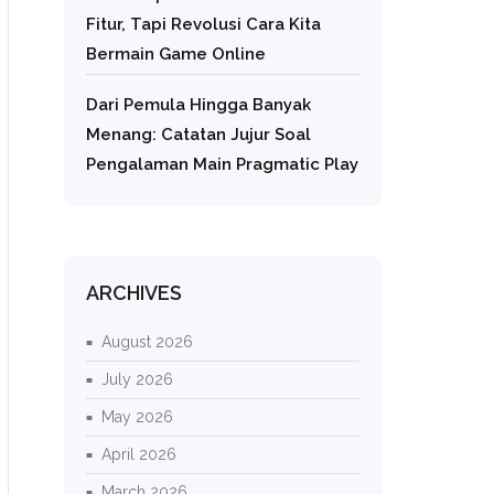
Fitur, Tapi Revolusi Cara Kita
Bermain Game Online
Dari Pemula Hingga Banyak
Menang: Catatan Jujur Soal
Pengalaman Main Pragmatic Play
ARCHIVES
August 2026
July 2026
May 2026
April 2026
March 2026