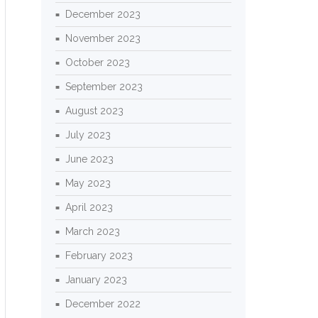
December 2023
November 2023
October 2023
September 2023
August 2023
July 2023
June 2023
May 2023
April 2023
March 2023
February 2023
January 2023
December 2022