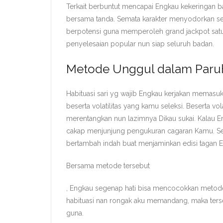
Terkait berbuntut mencapai Engkau kekeringan 
bersama tanda. Semata karakter menyodorkan sepe
berpotensi guna memperoleh grand jackpot satu. 
penyelesaian popular nun siap seluruh badan.
Metode Unggul dalam Paru
Habituasi sari yg wajib Engkau kerjakan memasuk
beserta volatilitas yang kamu seleksi. Beserta vo
merentangkan nun lazimnya Dikau sukai. Kalau En
cakap menjunjung pengukuran cagaran Kamu. Serup
bertambah indah buat menjaminkan edisi tagan E
Bersama metode tersebut
, Engkau segenap hati bisa mencocokkan metode
habituasi nan rongak aku memandang, maka terseb
guna.