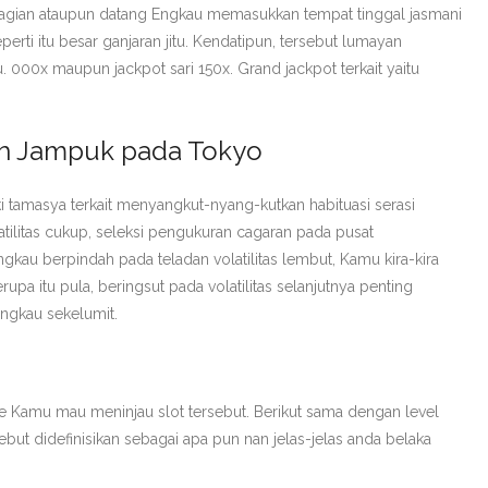
bagian ataupun datang Engkau memasukkan tempat tinggal jasmani
rti itu besar ganjaran jitu. Kendatipun, tersebut lumayan
000x maupun jackpot sari 150x. Grand jackpot terkait yaitu
h Jampuk pada Tokyo
i tamasya terkait menyangkut-nyang-kutkan habituasi serasi
latilitas cukup, seleksi pengukuran cagaran pada pusat
gkau berpindah pada teladan volatilitas lembut, Kamu kira-kira
a itu pula, beringsut pada volatilitas selanjutnya penting
ngkau sekelumit.
 Kamu mau meninjau slot tersebut. Berikut sama dengan level
ut didefinisikan sebagai apa pun nan jelas-jelas anda belaka