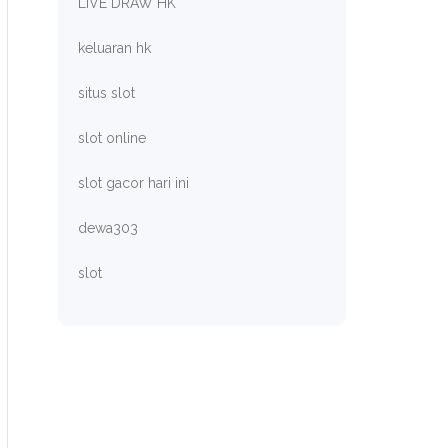
LIVE DRAW HK
keluaran hk
situs slot
slot online
slot gacor hari ini
dewa303
slot