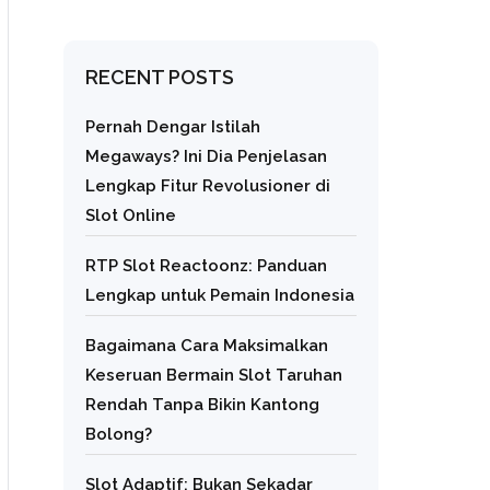
RECENT POSTS
Pernah Dengar Istilah
Megaways? Ini Dia Penjelasan
Lengkap Fitur Revolusioner di
Slot Online
RTP Slot Reactoonz: Panduan
Lengkap untuk Pemain Indonesia
Bagaimana Cara Maksimalkan
Keseruan Bermain Slot Taruhan
Rendah Tanpa Bikin Kantong
Bolong?
Slot Adaptif: Bukan Sekadar