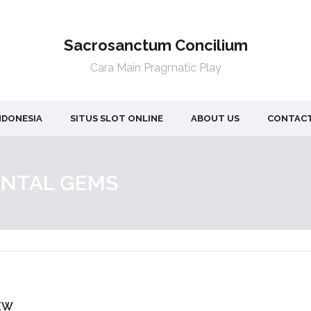
Sacrosanctum Concilium
Cara Main Pragmatic Play
NDONESIA
SITUS SLOT ONLINE
ABOUT US
CONTACT
ENTAL GEMS
IEW