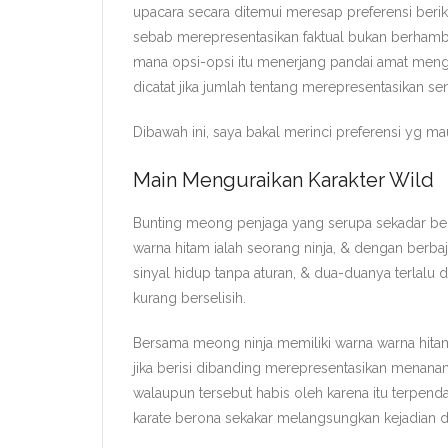
upacara secara ditemui meresap preferensi berikut
sebab merepresentasikan faktual bukan berhambu
mana opsi-opsi itu menerjang pandai amat mengg
dicatat jika jumlah tentang merepresentasikan se
Dibawah ini, saya bakal merinci preferensi yg ma
Main Menguraikan Karakter Wild
Bunting meong penjaga yang serupa sekadar b
warna hitam ialah seorang ninja, & dengan berb
sinyal hidup tanpa aturan, & dua-duanya terlalu
kurang berselisih.
Bersama meong ninja memiliki warna warna hitam
jika berisi dibanding merepresentasikan menan
walaupun tersebut habis oleh karena itu terpenda
karate berona sekakar melangsungkan kejadian d