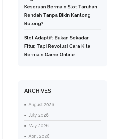
Keseruan Bermain Slot Taruhan
Rendah Tanpa Bikin Kantong
Bolong?
Slot Adaptif: Bukan Sekadar
Fitur, Tapi Revolusi Cara Kita
Bermain Game Online
ARCHIVES
August 2026
July 2026
May 2026
April 2026