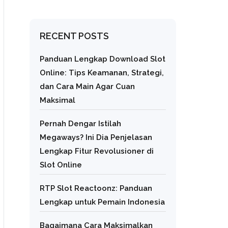
RECENT POSTS
Panduan Lengkap Download Slot
Online: Tips Keamanan, Strategi,
dan Cara Main Agar Cuan
Maksimal
Pernah Dengar Istilah
Megaways? Ini Dia Penjelasan
Lengkap Fitur Revolusioner di
Slot Online
RTP Slot Reactoonz: Panduan
Lengkap untuk Pemain Indonesia
Bagaimana Cara Maksimalkan