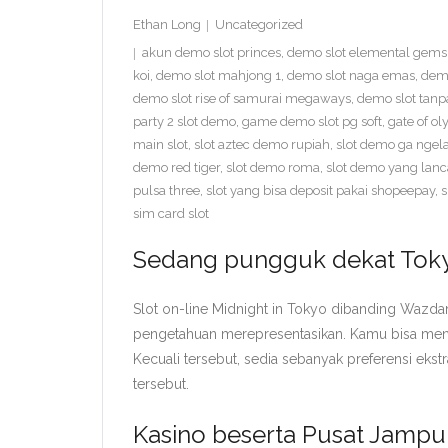
Ethan Long
Uncategorized
akun demo slot princes
,
demo slot elemental gems
koi
,
demo slot mahjong 1
,
demo slot naga emas
,
demo
demo slot rise of samurai megaways
,
demo slot tanpa
party 2 slot demo
,
game demo slot pg soft
,
gate of o
main slot
,
slot aztec demo rupiah
,
slot demo ga ngel
demo red tiger
,
slot demo roma
,
slot demo yang lanc
pulsa three
,
slot yang bisa deposit pakai shopeepay
,
s
sim card slot
Sedang pungguk dekat Tok
Slot on-line Midnight in Tokyo dibanding Waz
pengetahuan merepresentasikan. Kamu bisa menet
Kecuali tersebut, sedia sebanyak preferensi eks
tersebut.
Kasino beserta Pusat Jampu