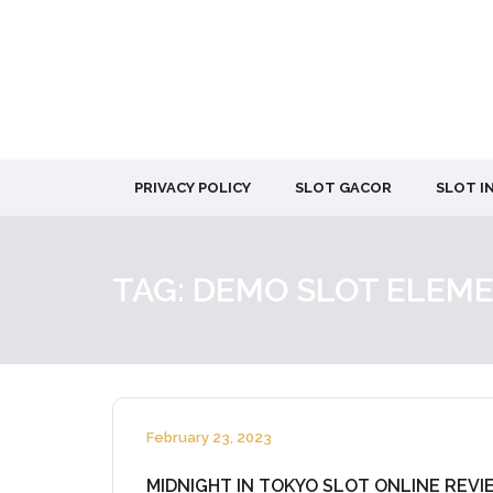
Skip
to
content
PRIVACY POLICY
SLOT GACOR
SLOT I
TAG:
DEMO SLOT ELEM
February 23, 2023
MIDNIGHT IN TOKYO SLOT ONLINE REV