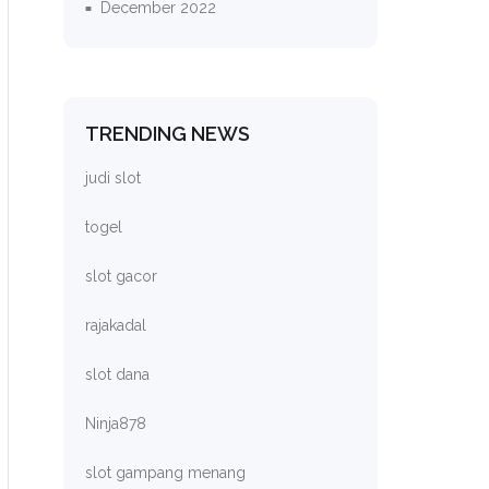
December 2022
TRENDING NEWS
judi slot
togel
slot gacor
rajakadal
slot dana
Ninja878
slot gampang menang