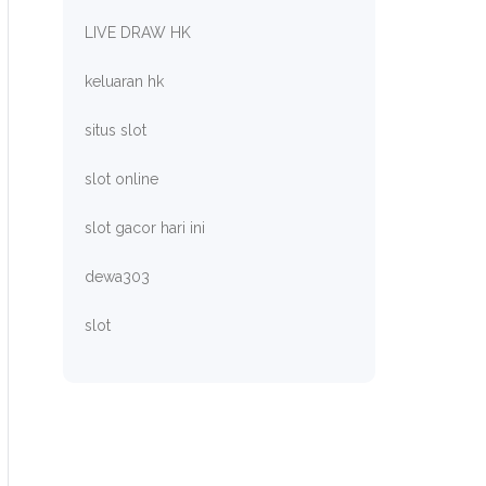
LIVE DRAW HK
keluaran hk
situs slot
slot online
slot gacor hari ini
dewa303
slot