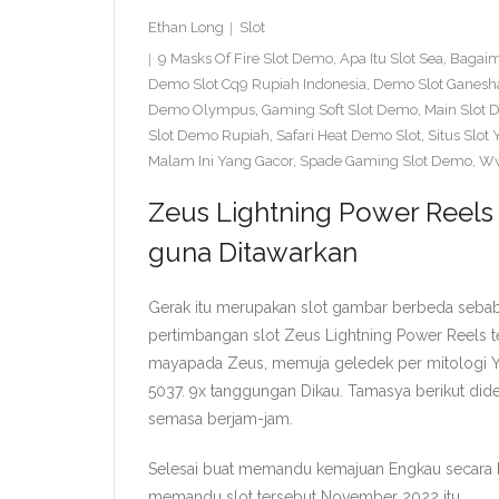
Ethan Long
Slot
9 Masks Of Fire Slot Demo
,
Apa Itu Slot Sea
,
Bagaim
Demo Slot Cq9 Rupiah Indonesia
,
Demo Slot Ganesh
Demo Olympus
,
Gaming Soft Slot Demo
,
Main Slot 
Slot Demo Rupiah
,
Safari Heat Demo Slot
,
Situs Slot
Malam Ini Yang Gacor
,
Spade Gaming Slot Demo
,
Ww
Zeus Lightning Power Reels
guna Ditawarkan
Gerak itu merupakan slot gambar berbeda sebab
pertimbangan slot Zeus Lightning Power Reels t
mayapada Zeus, memuja geledek per mitologi
5037. 9x tanggungan Dikau. Tamasya berikut did
semasa berjam-jam.
Selesai buat memandu kemajuan Engkau secara bi
memandu slot tersebut November 2022 itu