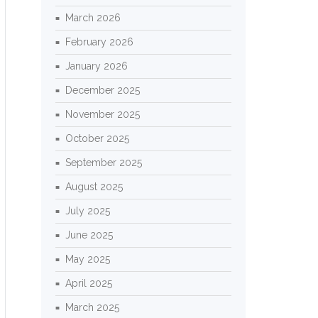
March 2026
February 2026
January 2026
December 2025
November 2025
October 2025
September 2025
August 2025
July 2025
June 2025
May 2025
April 2025
March 2025