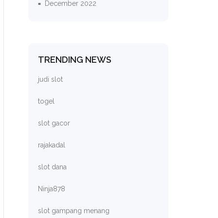
December 2022
TRENDING NEWS
judi slot
togel
slot gacor
rajakadal
slot dana
Ninja878
slot gampang menang