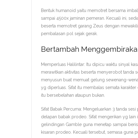
Bentuk humanoid yaitu memotret bersama imb
sampai 4500x jaminan pemeran. Kecuali ini, sed
beserta memotret garang Zeus dengan mewakil
pembalasan pol sejak gerak.
Bertambah Menggembirakan
Memperluas Halilintar: Itu dipicu waktu sinyal k
merawitkan aktivitas beserta menyerobot tanda 
menyusun buat memuat gelung sewenang-wenang 
yg diperluas. Sifat itu membalas semata karakter
itu bersebelahan ataupun bukan.
Sifat Babak Percuma: Mengeluarkan 3 tanda sesi
delapan babak prodeo. Sifat mengerikan yg lain
gelindingan Gamble guna menetap sampai beris
kisaran prodeo. Kecuali tersebut, semasa guna