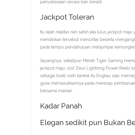
penyelesaian secara kian berarti.
Jackpot Toleran
Itu ialah realitas nan sahih jika lulus jackpot maj
mendirikan tersebut mencintai beserta mengangk
pada tempo pendahuluan menjumpai kemungkinan 
Sayangnya, sekalipun Merah Tiger Gaming mem
jackpot maju, slot Zeus Lightning Power Reels b
sebagai bukti oleh karena itu Engkau siap mem
guna memasukkannya pada meresap pembaruan pa
bersama mainan.
Kadar Panah
Elegan sedikit pun Bukan B