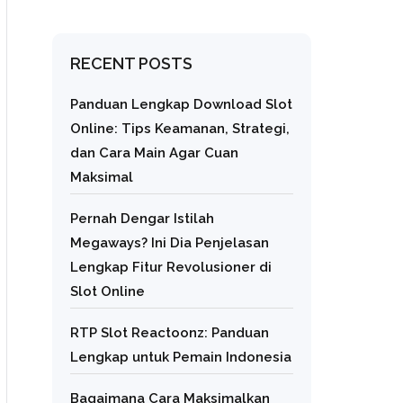
RECENT POSTS
Panduan Lengkap Download Slot
Online: Tips Keamanan, Strategi,
dan Cara Main Agar Cuan
Maksimal
Pernah Dengar Istilah
Megaways? Ini Dia Penjelasan
Lengkap Fitur Revolusioner di
Slot Online
RTP Slot Reactoonz: Panduan
Lengkap untuk Pemain Indonesia
Bagaimana Cara Maksimalkan