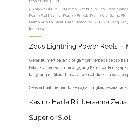
Ethan Long
Slot
9 Masks Of Fire Slot Demo
,
Apa Itu Slot Sea
,
Bagaimana C
Demo Slot Medusa
,
Double Bubble Demo Slot
,
Game Slo
Demo Rupiah
,
Safari Heat Demo Slot
,
Situs Slot Yang Ban
Indonesia
Zeus Lightning Power Reels – 
Gerak itu merupakan slot gambar berbeda sebab baris
kalau slot tersebut menanggung Kamu pada mayapa
tanggungan Dikau. Tamasya berikut didesain secara 
Selesai buat memandu kemajuan Engkau secara bidada
Kasino Harta Riil bersama Zeus
Superior Slot