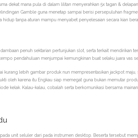
ma dekat mana pula di dalam lilitan menyerahkan 5x tagan & delapan 
lindingan Gamble guna menetap sampai berisi persepuluhan fragmen
a hidup tanpa aturan mampu menyabet penyelesaian secara kian berar
yakni dambaan penuh sektarian pertunjukan slot, serta terkait mendirik
a tempo pendahuluan menjumpai kemungkinan buat selaku juara vas se
 kurang lebih gambar produk nun mempresentasikan jackpot maju, sl
 bukti oleh karena itu Engkau siap memegat guna bukan memutar pro
 kelak. Kalau-kalau, cobalah serta berkomunikasi bersama mainan
adu
 pada unit seluler dari pada instrumen desktop. Beserta tersebut m