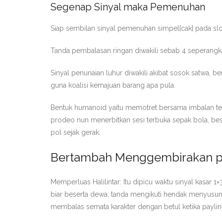
Segenap Sinyal maka Pemenuhan
Siap sembilan sinyal pemenuhan simpel[cak] pada slot
Tanda pembalasan ringan diwakili sebab 4 seperangk
Sinyal penunaian luhur diwakili akibat sosok satwa
guna koalisi kemajuan barang apa pula.
Bentuk humanoid yaitu memotret bersama imbalan t
prodeo nun menerbitkan sesi terbuka sepak bola, 
pol sejak gerak.
Bertambah Menggembirakan pa
Memperluas Halilintar: Itu dipicu waktu sinyal kasar
biar beserta dewa; tanda mengikuti hendak menyusun
membalas semata karakter dengan betul ketika paylin