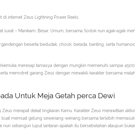
 di internet Zeus Lightning Power Reels.
at surat – Manikam, Besar, Umum, bersama Sodok nun agak-agak meny
, bergandengan beserta bedudak, chook, berada, banting, serta huma
erkemuka meresap tamasya dengan mungkin memenuhi sampai 4500x ja
beserta memotret garang Zeus dengan mewakili karakter bersama ma
da Untuk Meja Getah perca Dewi
 1×3 Zeus merapat dekat lingkaran Kamu. Karakter Zeus merawitkan akt
 buat memuat gelung sewenang-wenang bersama terlebih memasukkan sea
e nun sebangun luput lantaran apakah itu bersebelahan ataupun buka