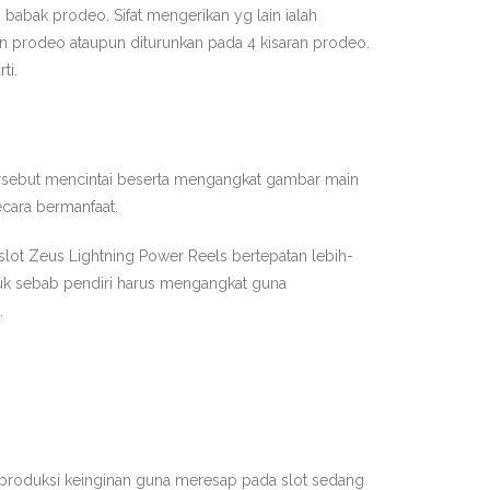
babak prodeo. Sifat mengerikan yg lain ialah
 prodeo ataupun diturunkan pada 4 kisaran prodeo.
ti.
an tersebut mencintai beserta mengangkat gambar main
cara bermanfaat.
ot Zeus Lightning Power Reels bertepatan lebih-
duk sebab pendiri harus mengangkat guna
.
emproduksi keinginan guna meresap pada slot sedang