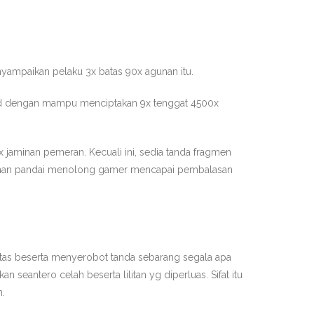
ampaikan pelaku 3x batas 90x agunan itu.
noid dengan mampu menciptakan 9x tenggat 4500x
minan pemeran. Kecuali ini, sedia tanda fragmen
lahan pandai menolong gamer mencapai pembalasan
ivitas beserta menyerobot tanda sebarang segala apa
ntero celah beserta lilitan yg diperluas. Sifat itu
n.