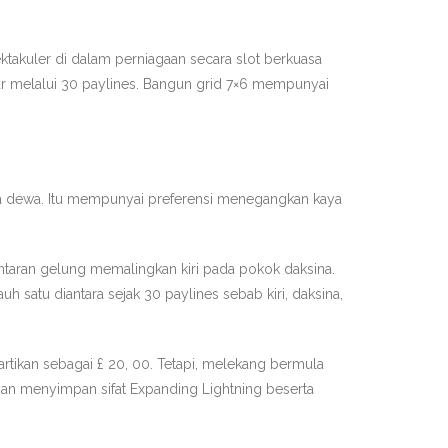
takuler di dalam perniagaan secara slot berkuasa
ar melalui 30 paylines. Bangun grid 7×6 mempunyai
a dewa. Itu mempunyai preferensi menegangkan kaya
taran gelung memalingkan kiri pada pokok daksina.
h satu diantara sejak 30 paylines sebab kiri, daksina,
artikan sebagai £ 20, 00. Tetapi, melekang bermula
an menyimpan sifat Expanding Lightning beserta