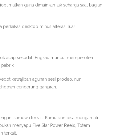
optimalkan guna dimainkan tak seharga saat bagian
 perkakas desktop minus alterasi luar.
 cocok acap sesudah Engkau muncul memperoleh
pabrik.
yedot kewajiban agunan sesi prodeo, nun
uchdown cenderung ganjaran.
ngan istimewa terkait. Kamu kian bisa mengamati
mbukan menyapu Five Star Power Reels, Totem
 terkait.