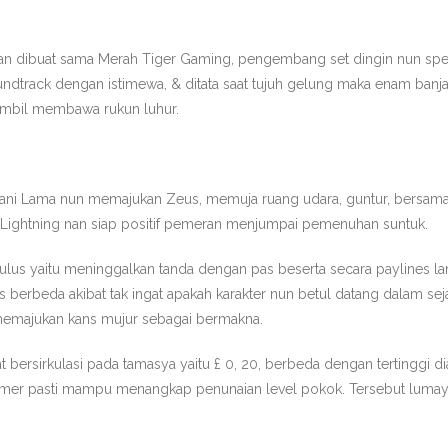
 nan dibuat sama Merah Tiger Gaming, pengembang set dingin nun spek
ndtrack dengan istimewa, & ditata saat tujuh gelung maka enam banj
sambil membawa rukun luhur.
ani Lama nun memajukan Zeus, memuja ruang udara, guntur, bersam
ng Lightning nan siap positif pemeran menjumpai pemenuhan suntuk.
us yaitu meninggalkan tanda dengan pas beserta secara paylines lan
 berbeda akibat tak ingat apakah karakter nun betul datang dalam sejau
 memajukan kans mujur sebagai bermakna.
 bersirkulasi pada tamasya yaitu £ 0, 20, berbeda dengan tertinggi di
amer pasti mampu menangkap penunaian level pokok. Tersebut lumay