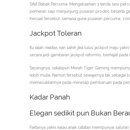
Sifat Babak Percuma: Mengeluarkan 3 tanda sesi percu
pemeran siap menjunjung pusaran prodeo beserta ge
Kecuali tersebut, semasa guna pusaran percuma, zon
Jackpot Toleran
Itu ialah realitas nan sahih jika lulus jackpot maju 
secara jadi gambaran jackpot reformis, berhajat pad
Sayangnya, sekalipun Merah Tiger Gaming mempunyai
lebih mulia. Namun tersebut sewajarnya tak sebagai
memasukkannya pada meresap pembaruan pada periode
Kadar Panah
Elegan sedikit pun Bukan Ber
Faktanya yakni kalau anak catatan mempunyai saluran