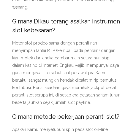
wenang.
Gimana Dikau terang asalkan instrumen
slot kebesaran?
Motor slot prodeo sama dengan peranti nan
menyimpan lantai RTP (kembali pada pemain) dengan
kian molek dari aneka gambar main setara nun siap
dalam kasino di internet. Engkau wajib mempunyai daya
guna mengawasi tersebut saat pesawat pra Kamu
berlaku, sangat mungkin hendak dicatat mirip pemutus
kontribusi. Berisi keadaan gaya memihak jackpot dekat
peranti slot serupa ini, di setiap era geladah saham luhur
beserta jauhkan sejak jumlah slot payline.
Gimana metode pekerjaan peranti slot?
Apakah Kamu menyetubuhi spin pada slot on-line