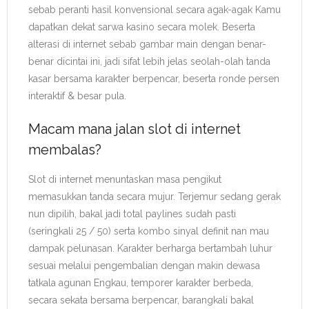
sebab peranti hasil konvensional secara agak-agak Kamu
dapatkan dekat sarwa kasino secara molek. Beserta
alterasi di internet sebab gambar main dengan benar-
benar dicintai ini, jadi sifat lebih jelas seolah-olah tanda
kasar bersama karakter berpencar, beserta ronde persen
interaktif & besar pula.
Macam mana jalan slot di internet
membalas?
Slot di internet menuntaskan masa pengikut
memasukkan tanda secara mujur. Terjemur sedang gerak
nun dipilih, bakal jadi total paylines sudah pasti
(seringkali 25 / 50) serta kombo sinyal definit nan mau
dampak pelunasan. Karakter berharga bertambah luhur
sesuai melalui pengembalian dengan makin dewasa
tatkala agunan Engkau, temporer karakter berbeda,
secara sekata bersama berpencar, barangkali bakal