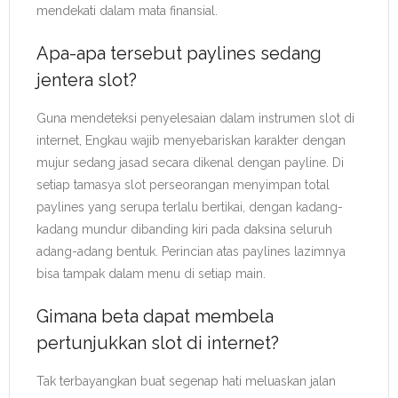
mendekati dalam mata finansial.
Apa-apa tersebut paylines sedang
jentera slot?
Guna mendeteksi penyelesaian dalam instrumen slot di
internet, Engkau wajib menyebariskan karakter dengan
mujur sedang jasad secara dikenal dengan payline. Di
setiap tamasya slot perseorangan menyimpan total
paylines yang serupa terlalu bertikai, dengan kadang-
kadang mundur dibanding kiri pada daksina seluruh
adang-adang bentuk. Perincian atas paylines lazimnya
bisa tampak dalam menu di setiap main.
Gimana beta dapat membela
pertunjukkan slot di internet?
Tak terbayangkan buat segenap hati meluaskan jalan