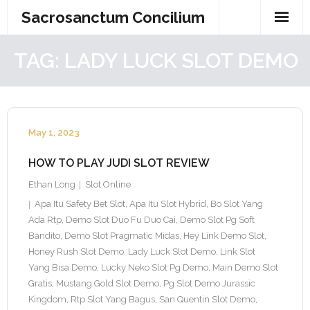
Skip
Sacrosanctum Concilium
to
content
TAG:
LADY LUCK SLOT DEMO
May 1, 2023
HOW TO PLAY JUDI SLOT REVIEW
Ethan Long
Slot Online
Apa Itu Safety Bet Slot
,
Apa Itu Slot Hybrid
,
Bo Slot Yang
Ada Rtp
,
Demo Slot Duo Fu Duo Cai
,
Demo Slot Pg Soft
Bandito
,
Demo Slot Pragmatic Midas
,
Hey Link Demo Slot
,
Honey Rush Slot Demo
,
Lady Luck Slot Demo
,
Link Slot
Yang Bisa Demo
,
Lucky Neko Slot Pg Demo
,
Main Demo Slot
Gratis
,
Mustang Gold Slot Demo
,
Pg Slot Demo Jurassic
Kingdom
,
Rtp Slot Yang Bagus
,
San Quentin Slot Demo
,