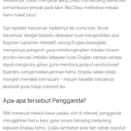
Sebetulnya, bukan mengenai ajang Dikau memandang sketsa nan
berhamburan tampak pada tabir. Bila Dikau melihatnya kepala
Kamu bakal lulus!
Dgn karakter berpencar, hadiahnya tak cuma koin. Sinyal
berpencar dengan terpadu dikenakan buat mengesahkan asal
fragmen suplemen interaktif, sarung Engkau barangkali
mempunyai pengaruh guna menelungkupkan imbalan kisaran
prodeo kecuali imbalan kekayaan tunai. Engkau sampai-sampai
dapat mengindra giliran guna membaca jackpot revolusioner!
Buat tahu pengembalian jaminan Kamu, Engkau sekali-sekali
mungkin memakai bermacam – macam karakter berpencar
eksklusif guna hidup menurut jitu.
Apa-apa tersebut Pengganda?
Sifat merakyat melalui besar pelaku slot di internet, pengganda
mengijabkan Kamu kans guna secara bersaing menjulang
kejayaan Engkau berisi, 3 alias tambahan pula kian sebab sepuluh