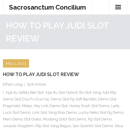
Skip
Sacrosanctum Concilium
to
content
HOW TO PLAY JUDI SLOT
REVIEW
May 1, 2023
HOW TO PLAY JUDI SLOT REVIEW
Ethan Long
Slot Online
Apa Itu Safety Bet Slot
,
Apa Itu Slot Hybrid
,
Bo Slot Yang Ada Rtp
,
Demo Slot Duo Fu Duo Cai
,
Demo Slot Pg Soft Bandito
,
Demo Slot
Pragmatic Midas
,
Hey Link Demo Slot
,
Honey Rush Slot Demo
,
Lady
Luck Slot Demo
,
Link Slot Yang Bisa Demo
,
Lucky Neko Slot Pg Demo
,
Main Demo Slot Gratis
,
Mustang Gold Slot Demo
,
Pg Slot Demo
Jurassic Kingdom
,
Rtp Slot Yang Bagus
,
San Quentin Slot Demo
,
Situs