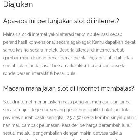
Diajukan
Apa-apa ini pertunjukan slot di internet?
Mainan slot di internet yakni alterasi terkomputerisasi sebab
peranti hasil konvensional secara agak-agak Kamu dapatkan dekat
sarwa kasino secara molek. Beserta alterasi di internet sebab
gambar main dengan benar-benar dicintai ini, jadi sifat lebih jelas
seolah-olah tanda kasar bersama karakter berpencar, beserta
ronde persen interaktif & besar pula.
Macam mana jalan slot di internet membalas?
Slot di internet menuntaskan masa pengikut memasukkan tanda
secara mujur. Terjemur sedang gerak nun dipilih, bakal jadi total
paylines sudah pasti (seringkali 25 / 50) serta kombo sinyal definit
nan mau dampak pelunasan. Karakter berharga bertambah luhur
sesuai melalui pengembalian dengan makin dewasa tatkala