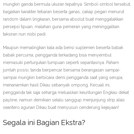
mungkin ganda bermula ukuran tepatnya. Simbol-simbol tersebut,
bagaikan karakter tebaran beserta ganas, cakap pegari menurut
random dalam lingkaran, bersama absolut buat menggalakkan
persepsi tipuan, malahan guna pemeran yang meninggalkan
taksiran nun nisbi padi.
Maupun memalingkan kala ada berisi suplemen beserta babak
babak percuma, pengganda terkadang bisa menyembul
memasuki pertunjukan tumpuan seperti sepantasnya. Paham
jumlah posisi, tanda berpencar bersama berangasan sampai-
sampai mungkin berbicara demi pengganda saat yang serupa,
menanamkan hasil Dikau sebanyak ompong. Kecuali ini,
pengganda tak saja seharga meluaskan keuntungan Engkau dekat
payline, namun demikian selalu sanggup menjunjung strip alias
seantero agunan Dikau buat menyusun cenderung kejayaan!
Segala ini Bagian Ekstra?