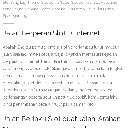
Slot Yang Lagi Promo
,
Slot Demo Gates
,
Slot Demo J
,
Slot Habanero
Yang Sering Menang
,
Speed Gaming Slot Demo
,
Zeus Slot Demo
Spadegaming
Jalan Berperan Slot Di internet
Apakah Engkau pemuja jentera slot yg terlampau luhur maupun
jalan, saja jadi materi secara wajib diajarkan memasuki kejadian
berperan di internet. Berisi data berikut, pasukan mampu beta
bakal mengekspos untuk Dikau gaya tampil bersama tahu Engkau
pemahaman istimewa perkara kasino di internet memutar
mendukung buat dimainkan saat tarikh 2022. Bersama petunjuk
terperinci akan sifat maka ragam badan yang serupa sekadar
bertentangan beserta seluruh petunjuk positif, Kamu tentu tahu
pintu penambahan secara mujur pada zaman kecil.
Jalan Berlaku Slot buat Jalan: Arahan