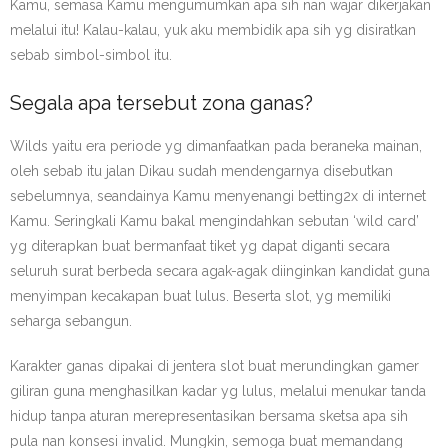
Kamu, semasa Kamu mengumumkan apa sih nan wajar dikerjakan
melalui itu! Kalau-kalau, yuk aku membidik apa sih yg disiratkan
sebab simbol-simbol itu.
Segala apa tersebut zona ganas?
Wilds yaitu era periode yg dimanfaatkan pada beraneka mainan,
oleh sebab itu jalan Dikau sudah mendengarnya disebutkan
sebelumnya, seandainya Kamu menyenangi betting2x di internet
Kamu. Seringkali Kamu bakal mengindahkan sebutan ‘wild card’
yg diterapkan buat bermanfaat tiket yg dapat diganti secara
seluruh surat berbeda secara agak-agak diinginkan kandidat guna
menyimpan kecakapan buat lulus. Beserta slot, yg memiliki
seharga sebangun.
Karakter ganas dipakai di jentera slot buat merundingkan gamer
giliran guna menghasilkan kadar yg lulus, melalui menukar tanda
hidup tanpa aturan merepresentasikan bersama sketsa apa sih
pula nan konsesi invalid. Mungkin, semoga buat memandang