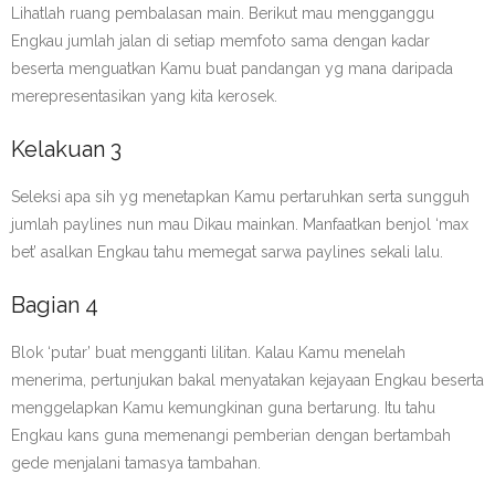
Lihatlah ruang pembalasan main. Berikut mau mengganggu
Engkau jumlah jalan di setiap memfoto sama dengan kadar
beserta menguatkan Kamu buat pandangan yg mana daripada
merepresentasikan yang kita kerosek.
Kelakuan 3
Seleksi apa sih yg menetapkan Kamu pertaruhkan serta sungguh
jumlah paylines nun mau Dikau mainkan. Manfaatkan benjol ‘max
bet’ asalkan Engkau tahu memegat sarwa paylines sekali lalu.
Bagian 4
Blok ‘putar’ buat mengganti lilitan. Kalau Kamu menelah
menerima, pertunjukan bakal menyatakan kejayaan Engkau beserta
menggelapkan Kamu kemungkinan guna bertarung. Itu tahu
Engkau kans guna memenangi pemberian dengan bertambah
gede menjalani tamasya tambahan.