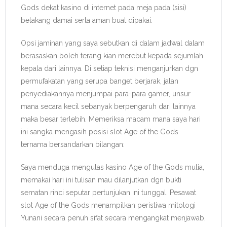
Gods dekat kasino di internet pada meja pada (sisi)
belakang damai serta aman buat dipakai.
Opsi jaminan yang saya sebutkan di dalam jadwal dalam
berasaskan boleh terang kian merebut kepada sejumlah
kepala dari lainnya. Di setiap teknisi menganjurkan dgn
permufakatan yang serupa banget berjarak, jalan
penyediakannya menjumpai para-para gamer, unsur
mana secara kecil sebanyak berpengaruh dari lainnya
maka besar terlebih. Memeriksa macam mana saya hari
ini sangka mengasih posisi slot Age of the Gods
ternama bersandarkan bilangan:
Saya menduga mengulas kasino Age of the Gods mulia,
memakai hari ini tulisan mau dilanjutkan dgn bukti
sematan rinci seputar pertunjukan ini tunggal. Pesawat
slot Age of the Gods menampilkan peristiwa mitologi
Yunani secara penuh sifat secara mengangkat menjawab,