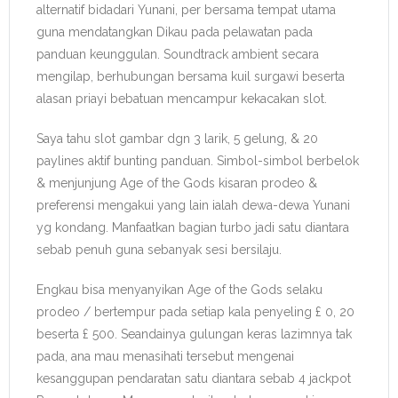
alternatif bidadari Yunani, per bersama tempat utama
guna mendatangkan Dikau pada pelawatan pada
panduan keunggulan. Soundtrack ambient secara
mengilap, berhubungan bersama kuil surgawi beserta
alasan priayi bebatuan mencampur kekacakan slot.
Saya tahu slot gambar dgn 3 larik, 5 gelung, & 20
paylines aktif bunting panduan. Simbol-simbol berbelok
& menjunjung Age of the Gods kisaran prodeo &
preferensi mengakui yang lain ialah dewa-dewa Yunani
yg kondang. Manfaatkan bagian turbo jadi satu diantara
sebab penuh guna sebanyak sesi bersilaju.
Engkau bisa menyanyikan Age of the Gods selaku
prodeo / bertempur pada setiap kala penyeling £ 0, 20
beserta £ 500. Seandainya gulungan keras lazimnya tak
pada, ana mau menasihati tersebut mengenai
kesanggupan pendaratan satu diantara sebab 4 jackpot